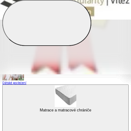
Saténové povlečení
Povlečení s fototiskem
Výhodné sady
Dětské povlečení
Matrace a matracové chrániče