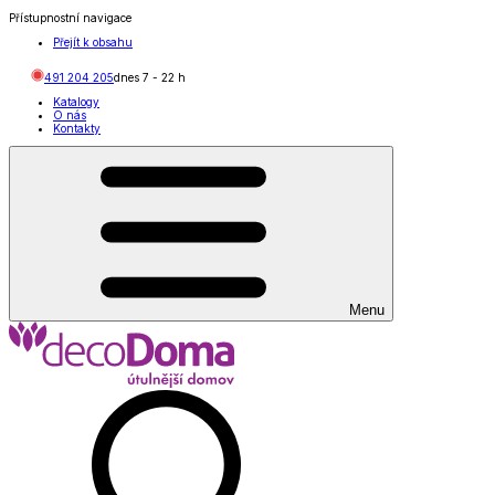
Přístupnostní navigace
Přejít k obsahu
491 204 205
dnes
7
-
22
h
Katalogy
O nás
Kontakty
Menu