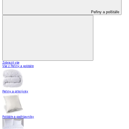
Peřiny a polštáře
Zobrazit vše
Vše z Peřiny a polštáře
Peřiny a přikrývky
Polštáře a podhlavníky