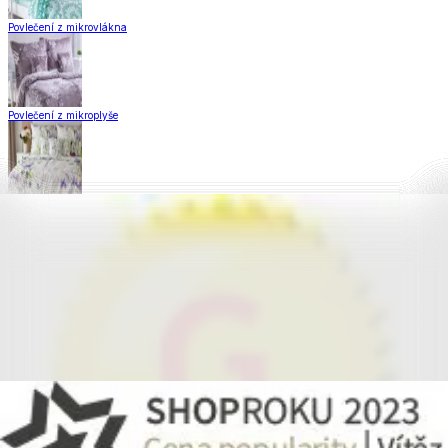
Povlečení z mikrovlákna
Povlečení z mikroplyše
Povlečení Matějovský
Flanelové povlečení
Krepové povlečení