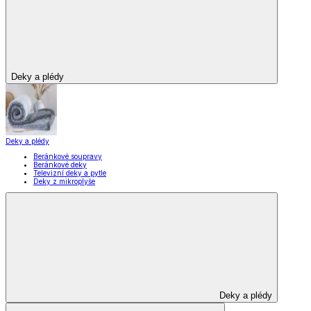
Deky a plédy
Deky a plédy
Beránkové soupravy
Beránkové deky
Televizní deky a pytle
Deky z mikroplyše
Deky a plédy