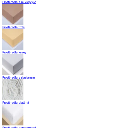
Prostěradla z mikroplyše
Prostěradla froté
Prostěradla jersey
Prostěradla s elastanem
Prostěradla plátěná
Prostěradla nepropustná