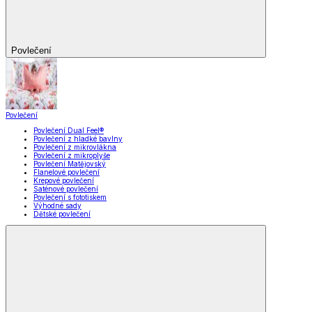
Povlečení
Povlečení
Povlečení Dual Feel®
Povlečení z hladké bavlny
Povlečení z mikrovlákna
Povlečení z mikroplyše
Povlečení Matějovský
Flanelové povlečení
Krepové povlečení
Saténové povlečení
Povlečení s fototiskem
Výhodné sady
Dětské povlečení