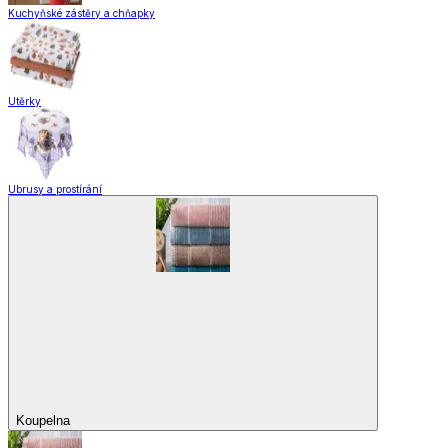
Kuchyňské zástěry a chňapky
Utěrky
Ubrusy a prostírání
Koupelna