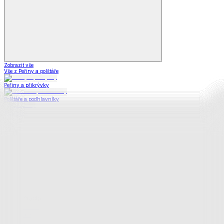
Zobrazit vše
Vše z Peřiny a polštáře
Peřiny a přikrývky
Polštáře a podhlavníky
Soupravy
Prostěradla
Prostěradla