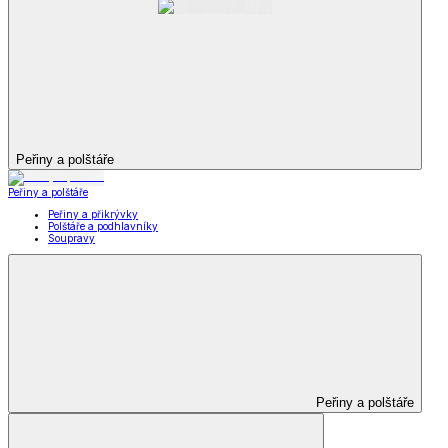
Peřiny a polštáře
Peřiny a polštáře
Peřiny a přikrývky
Polštáře a podhlavníky
Soupravy
Peřiny a polštáře