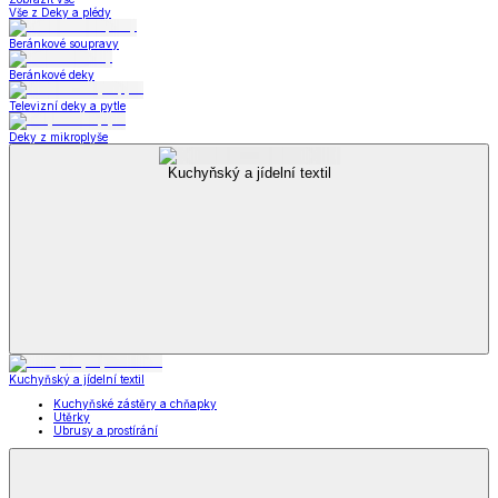
Vše z Deky a plédy
Beránkové soupravy
Beránkové deky
Televizní deky a pytle
Deky z mikroplyše
Kuchyňský a jídelní textil
Kuchyňský a jídelní textil
Kuchyňské zástěry a chňapky
Utěrky
Ubrusy a prostírání