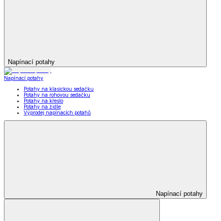
Napínací potahy
Napínací potahy
Potahy na klasickou sedačku
Potahy na rohovou sedačku
Potahy na křeslo
Potahy na židle
Výprodej napínacích potahů
Napínací potahy