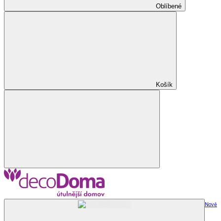
Oblíbené
Košík
Nově