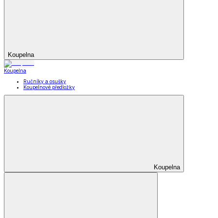
Koupelna
Koupelna
Ručníky a osušky
Koupelnové předložky
Koupelna