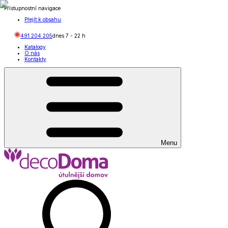
Přístupnostní navigace
Přejít k obsahu
491 204 205
dnes
7
-
22
h
Katalogy
O nás
Kontakty
Menu