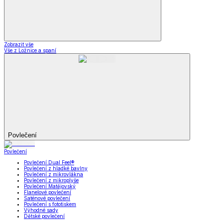
Zobrazit vše
Vše z Ložnice a spaní
Povlečení
Povlečení
Povlečení Dual Feel®
Povlečení z hladké bavlny
Povlečení z mikrovlákna
Povlečení z mikroplyše
Povlečení Matějovský
Flanelové povlečení
Saténové povlečení
Povlečení s fototiskem
Výhodné sady
Dětské povlečení