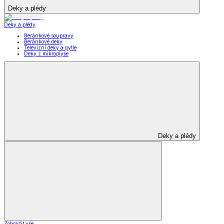
Deky a plédy
Deky a plédy
Beránkové soupravy
Beránkové deky
Televizní deky a pytle
Deky z mikroplyše
Deky a plédy
Zobrazit vše