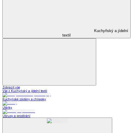
Kuchyňský a jídelní
textil
Zobrazit vše
Vše z Kuchyňský a jídelní textil
Kuchyňské zástěry a chňapky
Utěrky
Ubrusy a prostírání