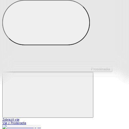
Prostěradla z mikroplyše
Prostěradla froté
Prostěradla jersey
Prostěradla s elastanem
Prostěradla plátěná
Prostěradla nepropustná
Prostěradla dětská
Prostěradla
Zobrazit vše
Vše z Prostěradla