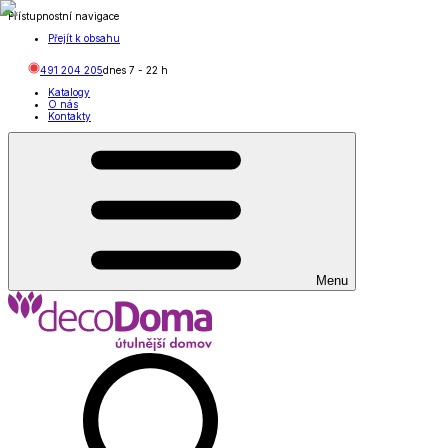
Přístupnostní navigace
Přejít k obsahu
491 204 205
dnes
7
-
22
h
Katalogy
O nás
Kontakty
Menu