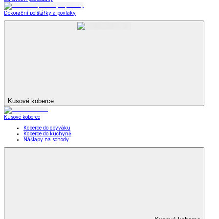
Dekorační polštářky a povlaky
Kusové koberce
Kusové koberce
Koberce do obýváku
Koberce do kuchyně
Nášlapy na schody