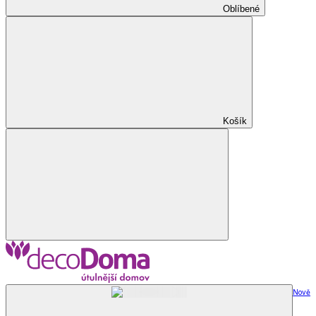
Oblíbené
Košík
Nově