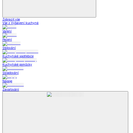
Zobrazit vše
Vše z Vybavení kuchyně
Vaření
Pečení
Stolování
Kuchyňské spotřebiče
Kuchyňské pomůcky
Skladování
Nápoje
Zavařování