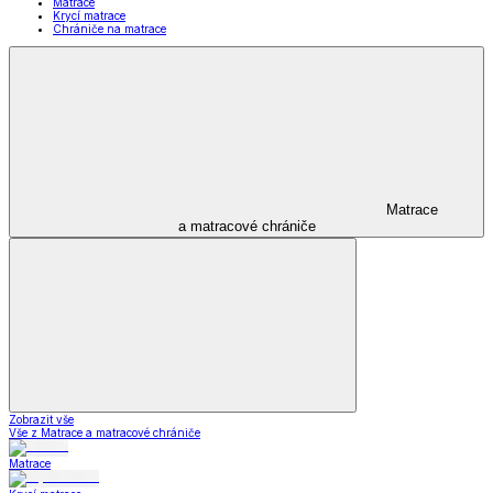
Matrace
Krycí matrace
Chrániče na matrace
Matrace
a matracové chrániče
Zobrazit vše
Vše z Matrace a matracové chrániče
Matrace