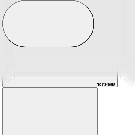
Prostěradla
Prostěradla z mikroplyše
Prostěradla froté
Prostěradla jersey
Prostěradla s elastanem
Prostěradla plátěná
Prostěradla nepropustná
Prostěradla dětská
Prostěradla