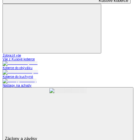
Kusové koberce
Zobrazit vše
Vše z Kusové koberce
Koberce do obýváku
Koberce do kuchyně
Nášlapy na schody
Záclony a závěsy