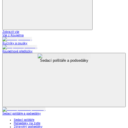
Zobrazit vše
Vše z Koupelna
Ručníky a osušky
Koupelnové předložky
Sedací polštáře a podsedáky
Sedací polštáře a podsedáky
Sedací polštáře
Podsedáky na židle
Zdravotní podsedáky