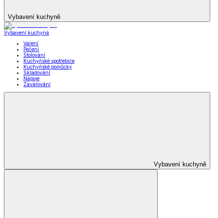
Vybavení kuchyně
Vybavení kuchyně
Vaření
Pečení
Stolování
Kuchyňské spotřebiče
Kuchyňské pomůcky
Skladování
Nápoje
Zavařování
Vybavení kuchyně