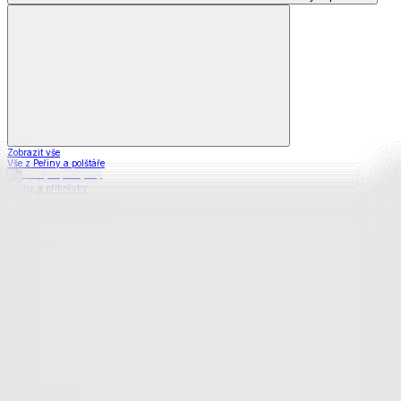
Zobrazit vše
Vše z Peřiny a polštáře
Peřiny a přikrývky
Polštáře a podhlavníky
Soupravy
Prostěradla