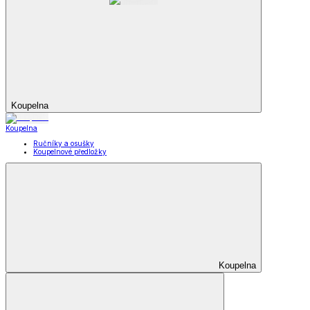
Koupelna
Koupelna
Ručníky a osušky
Koupelnové předložky
Koupelna