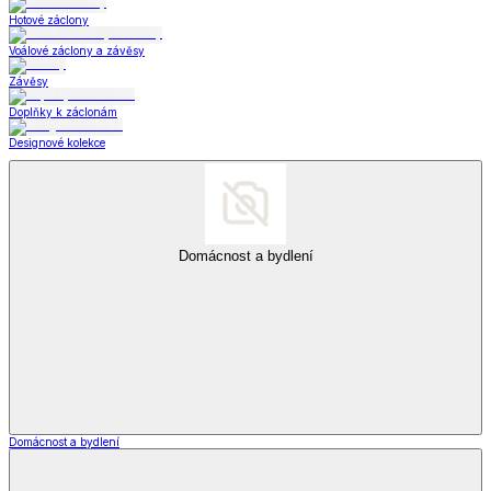
Hotové záclony
Voálové záclony a závěsy
Závěsy
Doplňky k záclonám
Designové kolekce
Domácnost a bydlení
Domácnost a bydlení