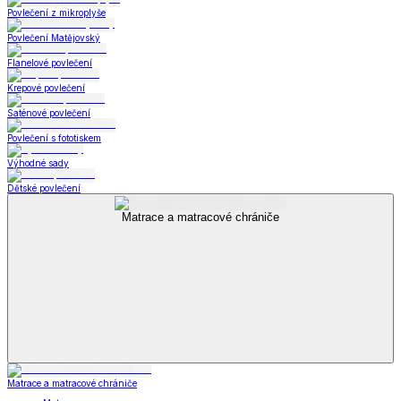
Povlečení z mikroplyše
Povlečení Matějovský
Flanelové povlečení
Krepové povlečení
Saténové povlečení
Povlečení s fototiskem
Výhodné sady
Dětské povlečení
Matrace a matracové chrániče
Matrace a matracové chrániče