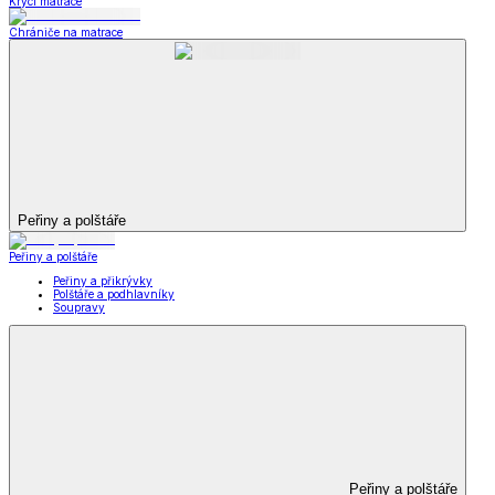
Krycí matrace
Chrániče na matrace
Peřiny a polštáře
Peřiny a polštáře
Peřiny a přikrývky
Polštáře a podhlavníky
Soupravy
Peřiny a polštáře