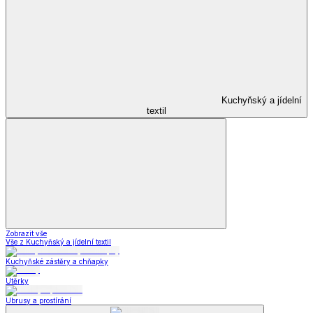
Kuchyňský a jídelní
textil
Zobrazit vše
Vše z Kuchyňský a jídelní textil
Kuchyňské zástěry a chňapky
Utěrky
Ubrusy a prostírání