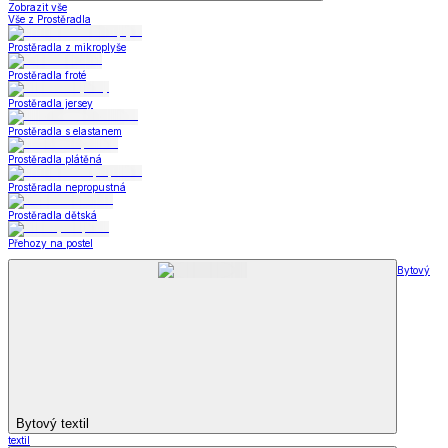
Zobrazit vše
Vše z Prostěradla
Prostěradla z mikroplyše
Prostěradla froté
Prostěradla jersey
Prostěradla s elastanem
Prostěradla plátěná
Prostěradla nepropustná
Prostěradla dětská
Přehozy na postel
Bytový
Bytový textil
textil