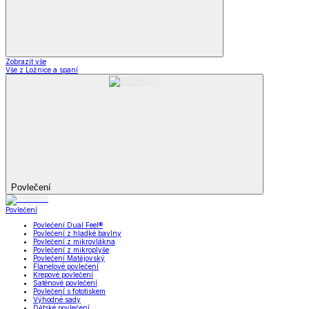
Zobrazit vše
Vše z Ložnice a spaní
Povlečení
Povlečení
Povlečení Dual Feel®
Povlečení z hladké bavlny
Povlečení z mikrovlákna
Povlečení z mikroplyše
Povlečení Matějovský
Flanelové povlečení
Krepové povlečení
Saténové povlečení
Povlečení s fototiskem
Výhodné sady
Dětské povlečení