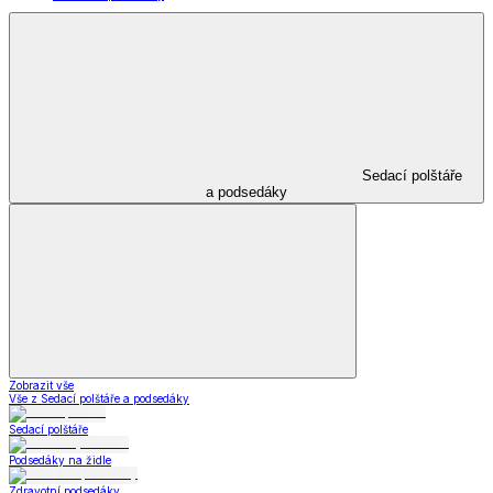
Sedací polštáře
a podsedáky
Zobrazit vše
Vše z Sedací polštáře a podsedáky
Sedací polštáře
Podsedáky na židle
Zdravotní podsedáky