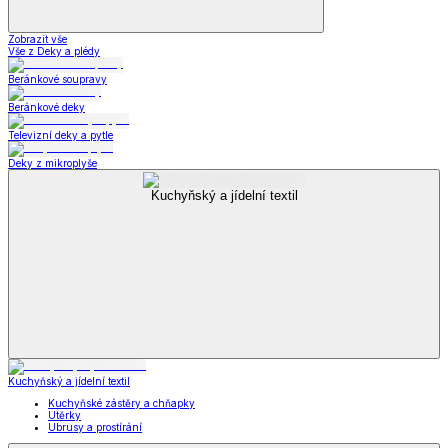
Zobrazit vše
Vše z Deky a plédy
Beránkové soupravy
Beránkové deky
Televizní deky a pytle
Deky z mikroplyše
Kuchyňský a jídelní textil
Kuchyňský a jídelní textil
Kuchyňské zástěry a chňapky
Utěrky
Ubrusy a prostírání