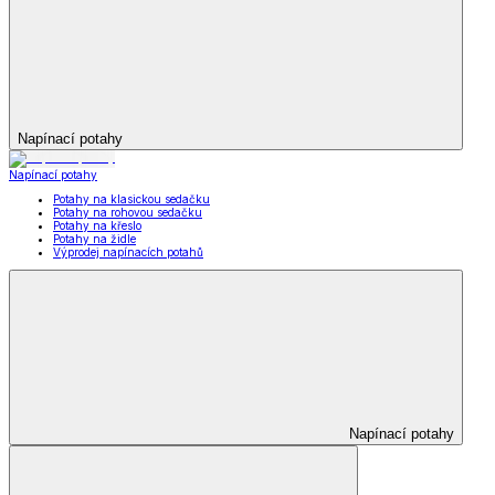
Napínací potahy
Napínací potahy
Potahy na klasickou sedačku
Potahy na rohovou sedačku
Potahy na křeslo
Potahy na židle
Výprodej napínacích potahů
Napínací potahy