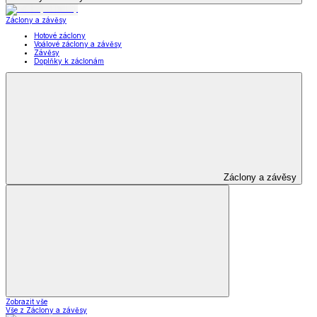
Záclony a závěsy
Hotové záclony
Voálové záclony a závěsy
Závěsy
Doplňky k záclonám
Záclony a závěsy
Zobrazit vše
Vše z Záclony a závěsy