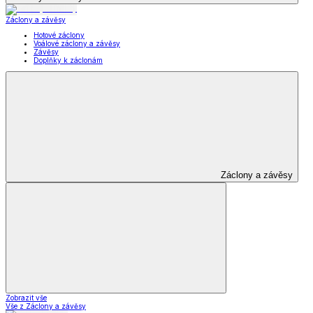
Záclony a závěsy
Hotové záclony
Voálové záclony a závěsy
Závěsy
Doplňky k záclonám
Záclony a závěsy
Zobrazit vše
Vše z Záclony a závěsy