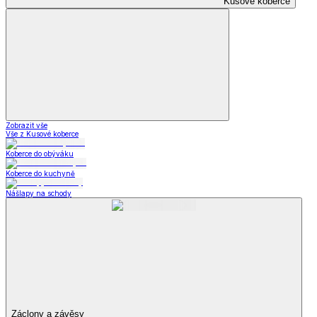
Kusové koberce
Zobrazit vše
Vše z Kusové koberce
Koberce do obýváku
Koberce do kuchyně
Nášlapy na schody
Záclony a závěsy