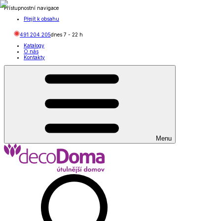
Přístupnostní navigace
Přejít k obsahu
491 204 205
dnes
7
-
22
h
Katalogy
O nás
Kontakty
Menu