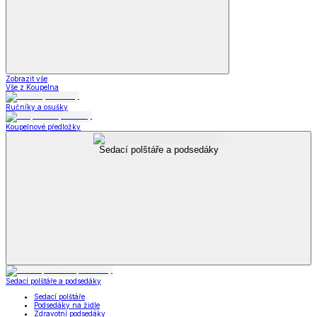
Zobrazit vše
Vše z Koupelna
Ručníky a osušky
Koupelnové předložky
Sedací polštáře a podsedáky
Sedací polštáře a podsedáky
Sedací polštáře
Podsedáky na židle
Zdravotní podsedáky