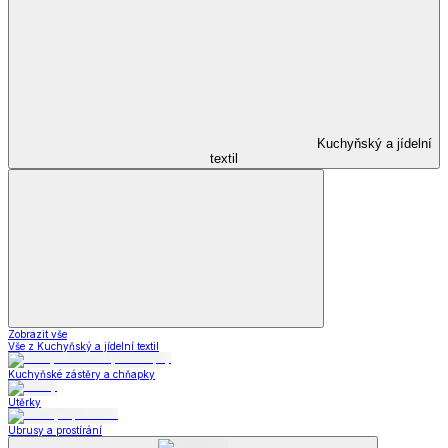
Kuchyňský a jídelní
textil
Zobrazit vše
Vše z Kuchyňský a jídelní textil
Kuchyňské zástěry a chňapky
Utěrky
Ubrusy a prostírání