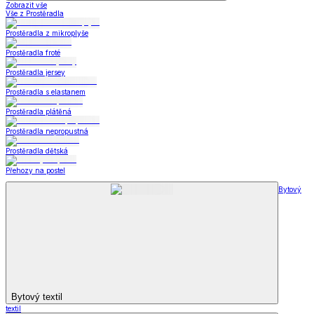
Zobrazit vše
Vše z Prostěradla
Prostěradla z mikroplyše
Prostěradla froté
Prostěradla jersey
Prostěradla s elastanem
Prostěradla plátěná
Prostěradla nepropustná
Prostěradla dětská
Přehozy na postel
Bytový
Bytový textil
textil