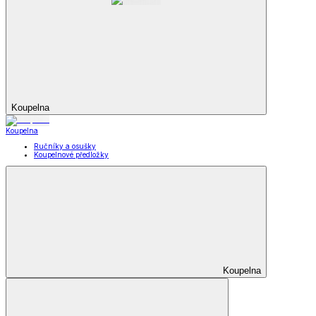
Koupelna
Koupelna
Ručníky a osušky
Koupelnové předložky
Koupelna