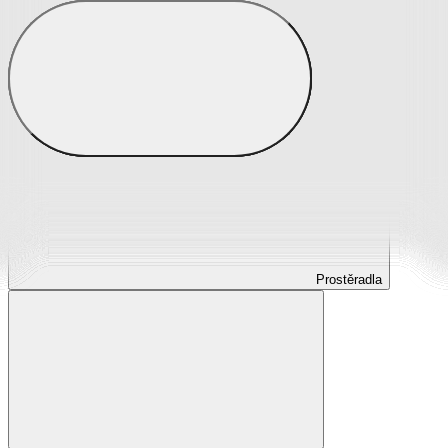
Prostěradla
Prostěradla z mikroplyše
Prostěradla froté
Prostěradla jersey
Prostěradla s elastanem
Prostěradla plátěná
Prostěradla nepropustná
Prostěradla dětská
Prostěradla