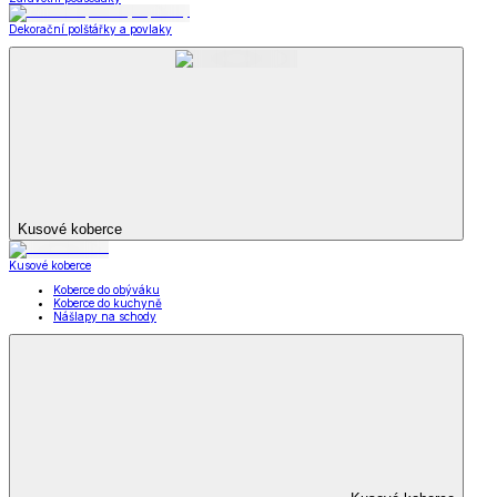
Dekorační polštářky a povlaky
Kusové koberce
Kusové koberce
Koberce do obýváku
Koberce do kuchyně
Nášlapy na schody