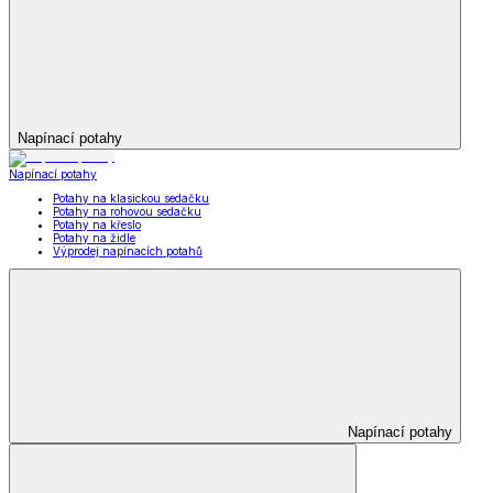
Napínací potahy
Napínací potahy
Potahy na klasickou sedačku
Potahy na rohovou sedačku
Potahy na křeslo
Potahy na židle
Výprodej napínacích potahů
Napínací potahy