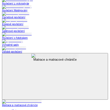
Povlečení z mikroplyše
Povlečení Matějovský
Flanelové povlečení
Krepové povlečení
Saténové povlečení
Povlečení s fototiskem
Výhodné sady
Dětské povlečení
Matrace a matracové chrániče
Matrace a matracové chrániče