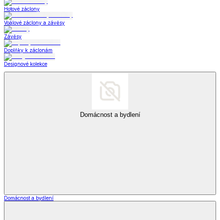
Hotové záclony
Voálové záclony a závěsy
Závěsy
Doplňky k záclonám
Designové kolekce
Domácnost a bydlení
Domácnost a bydlení