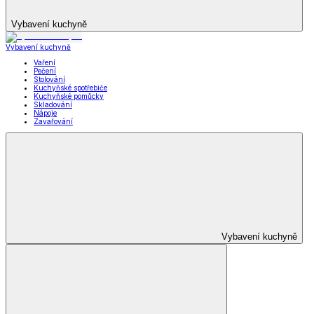
Vybavení kuchyně
Vybavení kuchyně
Vaření
Pečení
Stolování
Kuchyňské spotřebiče
Kuchyňské pomůcky
Skladování
Nápoje
Zavařování
Vybavení kuchyně