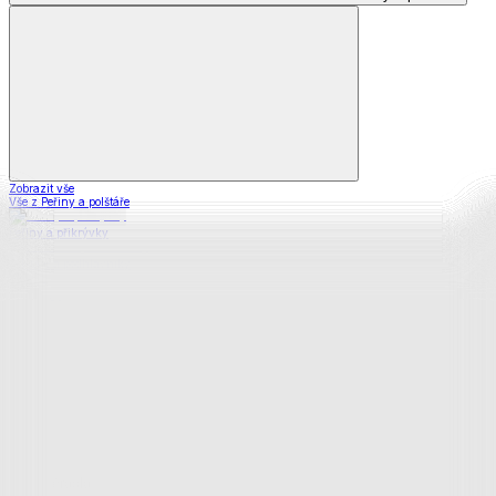
Zobrazit vše
Vše z Peřiny a polštáře
Peřiny a přikrývky
Polštáře a podhlavníky
Soupravy
Prostěradla