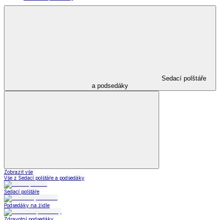
Sedací polštáře
a podsedáky
Zobrazit vše
Vše z Sedací polštáře a podsedáky
Sedací polštáře
Podsedáky na židle
Zdravotní podsedáky