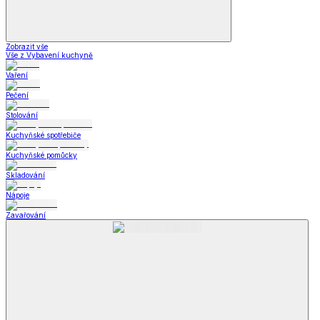
Zobrazit vše
Vše z Vybavení kuchyně
Vaření
Pečení
Stolování
Kuchyňské spotřebiče
Kuchyňské pomůcky
Skladování
Nápoje
Zavařování