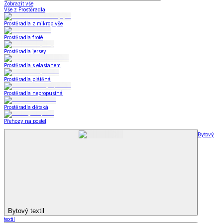
Zobrazit vše
Vše z Prostěradla
Prostěradla z mikroplyše
Prostěradla froté
Prostěradla jersey
Prostěradla s elastanem
Prostěradla plátěná
Prostěradla nepropustná
Prostěradla dětská
Přehozy na postel
Bytový
Bytový textil
textil