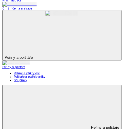
Krycí matrace
Chrániče na matrace
Peřiny a polštáře
Peřiny a polštáře
Peřiny a přikrývky
Polštáře a podhlavníky
Soupravy
Peřiny a polštáře