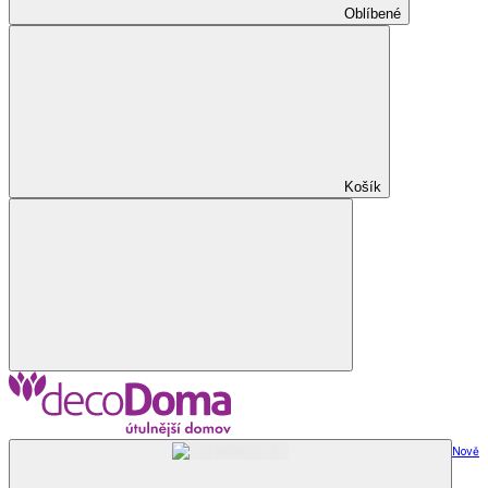
Oblíbené
Košík
Nově