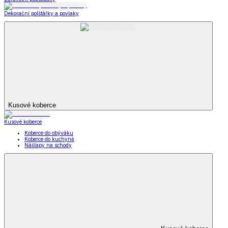
Dekorační polštářky a povlaky
Kusové koberce
Kusové koberce
Koberce do obýváku
Koberce do kuchyně
Nášlapy na schody