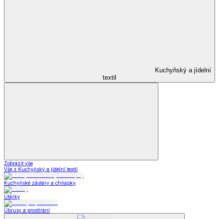
Kuchyňský a jídelní
textil
Zobrazit vše
Vše z Kuchyňský a jídelní textil
Kuchyňské zástěry a chňapky
Utěrky
Ubrusy a prostírání