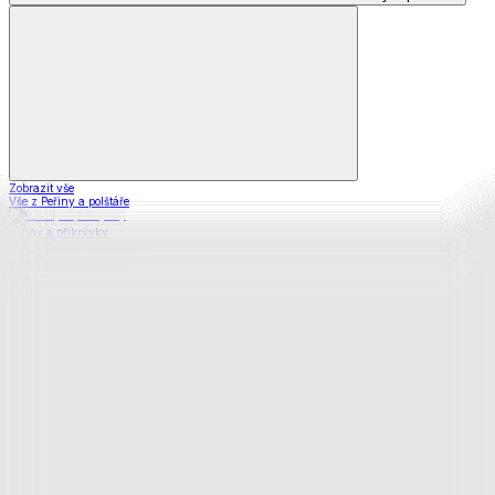
Zobrazit vše
Vše z Peřiny a polštáře
Peřiny a přikrývky
Polštáře a podhlavníky
Soupravy
Prostěradla