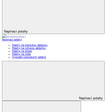
Napínací potahy
Napínací potahy
Potahy na klasickou sedačku
Potahy na rohovou sedačku
Potahy na křeslo
Potahy na židle
Výprodej napínacích potahů
Napínací potahy