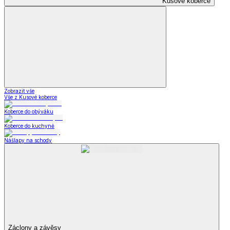
Kusové koberce
Zobrazit vše
Vše z Kusové koberce
Koberce do obýváku
Koberce do kuchyně
Nášlapy na schody
Záclony a závěsy