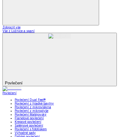
Zobrazit vše
Vše z Ložnice a spaní
Povlečení
Povlečení
Povlečení Dual Feel®
Povlečení z hladké bavlny
Povlečení z mikrovlákna
Povlečení z mikroplyše
Povlečení Matějovský
Flanelové povlečení
Krepové povlečení
Saténové povlečení
Povlečení s fototiskem
Výhodné sady
Dětské povlečení