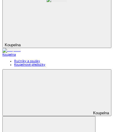
Koupelna
Koupelna
Ručníky a osušky
Koupelnové předložky
Koupelna