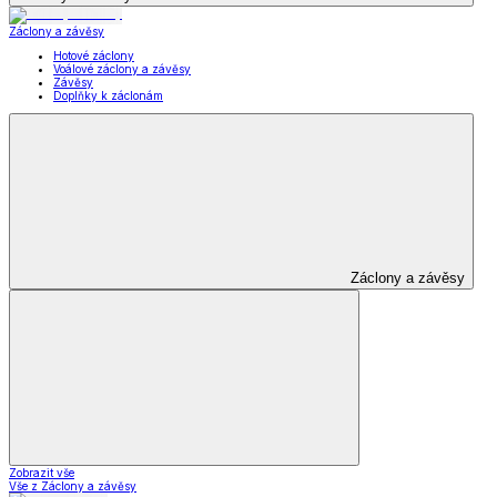
Záclony a závěsy
Hotové záclony
Voálové záclony a závěsy
Závěsy
Doplňky k záclonám
Záclony a závěsy
Zobrazit vše
Vše z Záclony a závěsy