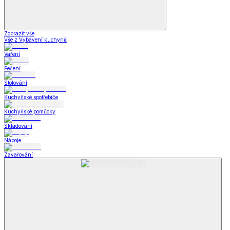
Zobrazit vše
Vše z Vybavení kuchyně
Vaření
Pečení
Stolování
Kuchyňské spotřebiče
Kuchyňské pomůcky
Skladování
Nápoje
Zavařování