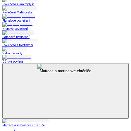
Povlečení z mikroplyše
Povlečení Matějovský
Flanelové povlečení
Krepové povlečení
Saténové povlečení
Povlečení s fototiskem
Výhodné sady
Dětské povlečení
Matrace a matracové chrániče
Matrace a matracové chrániče