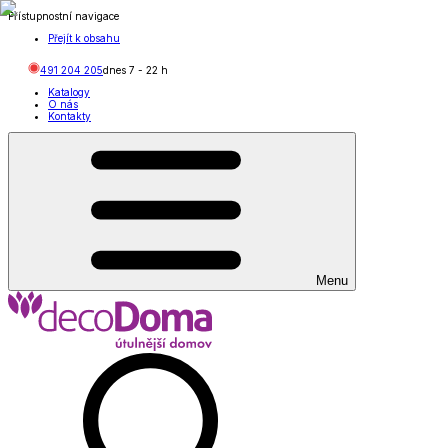
Přístupnostní navigace
Přejít k obsahu
491 204 205
dnes
7
-
22
h
Katalogy
O nás
Kontakty
Menu