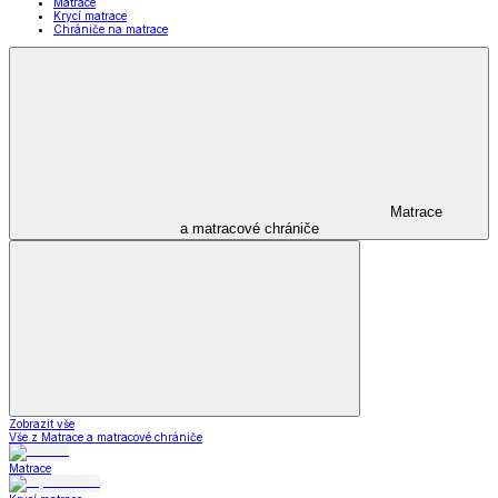
Matrace
Krycí matrace
Chrániče na matrace
Matrace
a matracové chrániče
Zobrazit vše
Vše z Matrace a matracové chrániče
Matrace