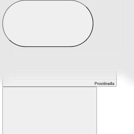
Prostěradla
Prostěradla z mikroplyše
Prostěradla froté
Prostěradla jersey
Prostěradla s elastanem
Prostěradla plátěná
Prostěradla nepropustná
Prostěradla dětská
Prostěradla