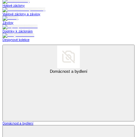
Hotové záclony
Voálové záclony a závěsy
Závěsy
Doplňky k záclonám
Designové kolekce
Domácnost a bydlení
Domácnost a bydlení