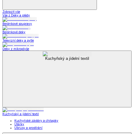
Zobrazit vše
Vše z Deky a plédy
Beránkové soupravy
Beránkové deky
Televizní deky a pytle
Deky z mikroplyše
Kuchyňský a jídelní textil
Kuchyňský a jídelní textil
Kuchyňské zástěry a chňapky
Utěrky
Ubrusy a prostírání