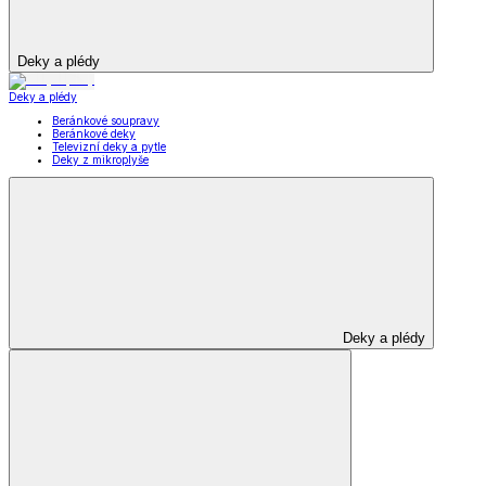
Deky a plédy
Deky a plédy
Beránkové soupravy
Beránkové deky
Televizní deky a pytle
Deky z mikroplyše
Deky a plédy