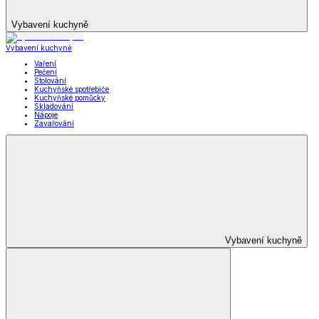
Vybavení kuchyně
Vybavení kuchyně
Vaření
Pečení
Stolování
Kuchyňské spotřebiče
Kuchyňské pomůcky
Skladování
Nápoje
Zavařování
Vybavení kuchyně