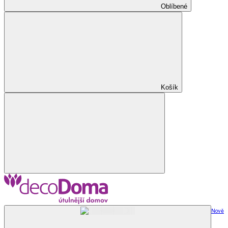
Oblíbené
Košík
Nově