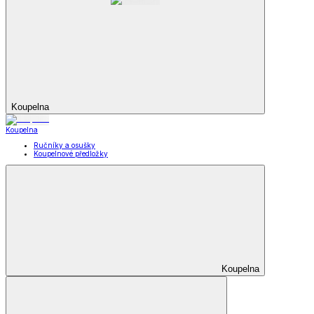
Koupelna
Koupelna
Ručníky a osušky
Koupelnové předložky
Koupelna