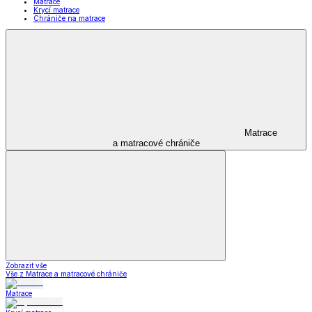
Matrace
Krycí matrace
Chrániče na matrace
Matrace
a matracové chrániče
Zobrazit vše
Vše z Matrace a matracové chrániče
Matrace