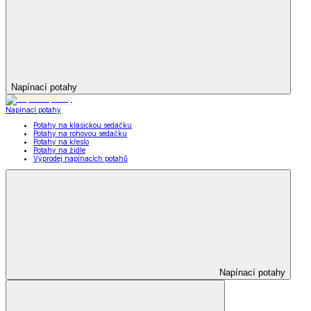
Napínací potahy
Napínací potahy
Potahy na klasickou sedačku
Potahy na rohovou sedačku
Potahy na křeslo
Potahy na židle
Výprodej napínacích potahů
Napínací potahy