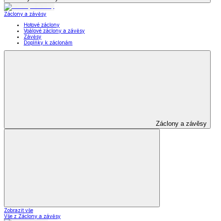
Záclony a závěsy
Hotové záclony
Voálové záclony a závěsy
Závěsy
Doplňky k záclonám
Záclony a závěsy
Zobrazit vše
Vše z Záclony a závěsy