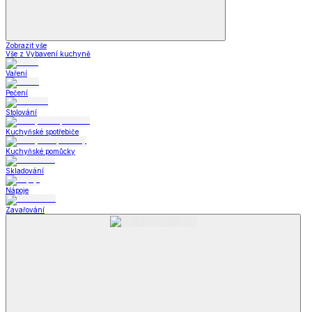
Zobrazit vše
Vše z Vybavení kuchyně
Vaření
Pečení
Stolování
Kuchyňské spotřebiče
Kuchyňské pomůcky
Skladování
Nápoje
Zavařování