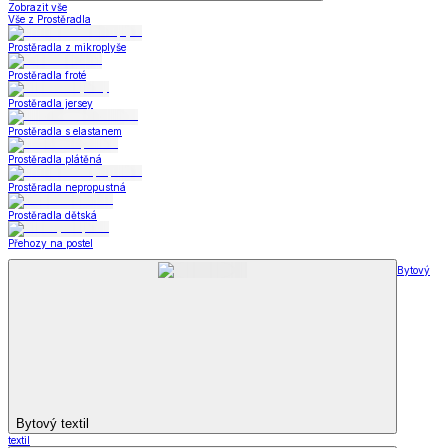
Zobrazit vše
Vše z Prostěradla
Prostěradla z mikroplyše
Prostěradla froté
Prostěradla jersey
Prostěradla s elastanem
Prostěradla plátěná
Prostěradla nepropustná
Prostěradla dětská
Přehozy na postel
Bytový
Bytový textil
textil