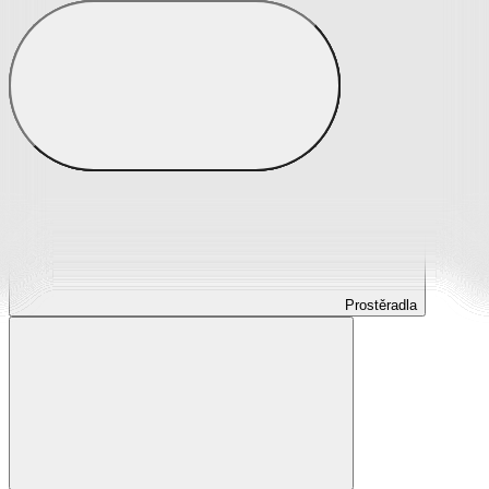
Prostěradla
Prostěradla z mikroplyše
Prostěradla froté
Prostěradla jersey
Prostěradla s elastanem
Prostěradla plátěná
Prostěradla nepropustná
Prostěradla dětská
Prostěradla