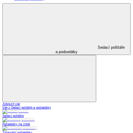
Sedací polštáře
a podsedáky
Zobrazit vše
Vše z Sedací polštáře a podsedáky
Sedací polštáře
Podsedáky na židle
Zdravotní podsedáky