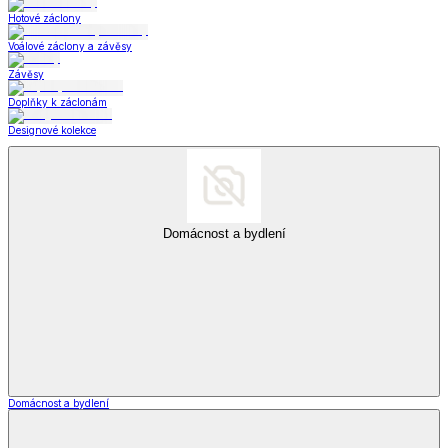
Hotové záclony
Voálové záclony a závěsy
Závěsy
Doplňky k záclonám
Designové kolekce
Domácnost a bydlení
Domácnost a bydlení