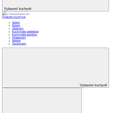
Vybavení kuchyně
Vybavení kuchyně
Vaření
Pečení
Stolování
Kuchyňské spotřebiče
Kuchyňské pomůcky
Skladování
Nápoje
Zavařování
Vybavení kuchyně