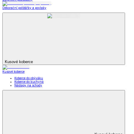
Dekorační polštářky a povlaky
Kusové koberce
Kusové koberce
Koberce do obýváku
Koberce do kuchyně
Nášlapy na schody