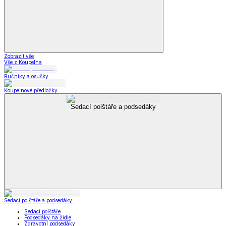
Zobrazit vše
Vše z Koupelna
Ručníky a osušky
Koupelnové předložky
Sedací polštáře a podsedáky
Sedací polštáře a podsedáky
Sedací polštáře
Podsedáky na židle
Zdravotní podsedáky