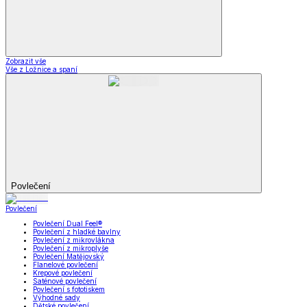
Zobrazit vše
Vše z Ložnice a spaní
Povlečení
Povlečení
Povlečení Dual Feel®
Povlečení z hladké bavlny
Povlečení z mikrovlákna
Povlečení z mikroplyše
Povlečení Matějovský
Flanelové povlečení
Krepové povlečení
Saténové povlečení
Povlečení s fototiskem
Výhodné sady
Dětské povlečení