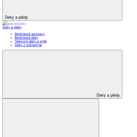
Deky a plédy
Deky a plédy
Beránkové soupravy
Beránkové deky
Televizní deky a pytle
Deky z mikroplyše
Deky a plédy