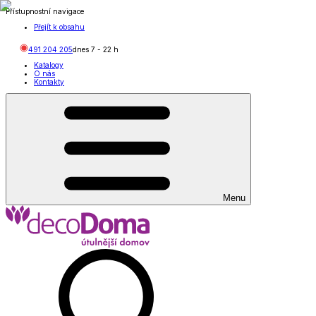
Přístupnostní navigace
Přejít k obsahu
491 204 205
dnes
7
-
22
h
Katalogy
O nás
Kontakty
Menu