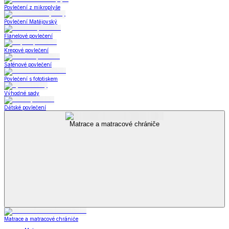
Povlečení z mikroplyše
Povlečení Matějovský
Flanelové povlečení
Krepové povlečení
Saténové povlečení
Povlečení s fototiskem
Výhodné sady
Dětské povlečení
Matrace a matracové chrániče
Matrace a matracové chrániče