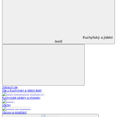
Kuchyňský a jídelní
textil
Zobrazit vše
Vše z Kuchyňský a jídelní textil
Kuchyňské zástěry a chňapky
Utěrky
Ubrusy a prostírání