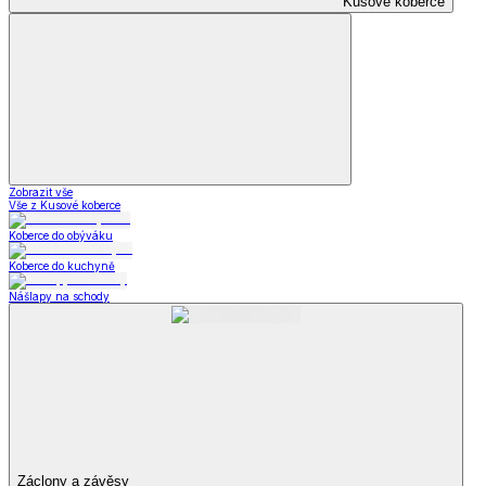
Kusové koberce
Zobrazit vše
Vše z Kusové koberce
Koberce do obýváku
Koberce do kuchyně
Nášlapy na schody
Záclony a závěsy