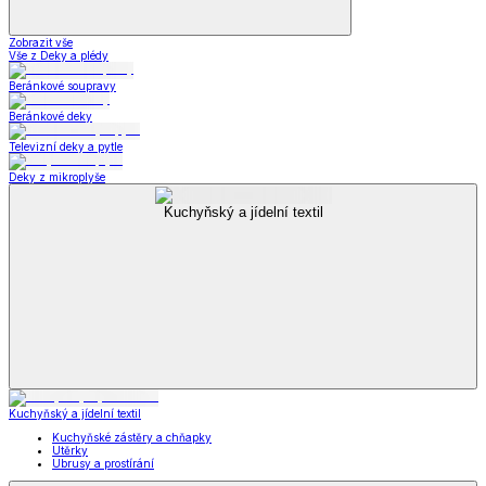
Zobrazit vše
Vše z Deky a plédy
Beránkové soupravy
Beránkové deky
Televizní deky a pytle
Deky z mikroplyše
Kuchyňský a jídelní textil
Kuchyňský a jídelní textil
Kuchyňské zástěry a chňapky
Utěrky
Ubrusy a prostírání