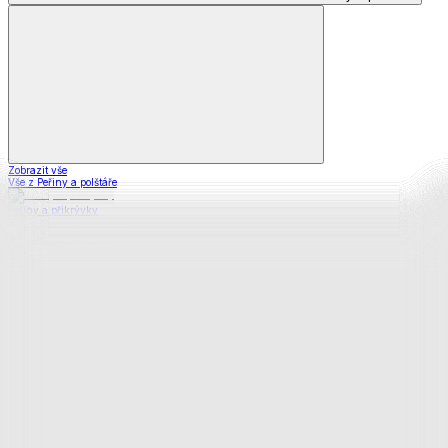
Zobrazit vše
Vše z Peřiny a polštáře
Peřiny a přikrývky
Polštáře a podhlavníky
Soupravy
Prostěradla