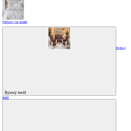
Záclony a závěsy
Záclony a závěsy
Hotové záclony
Voálové záclony a závěsy
Závěsy
Doplňky k záclonám