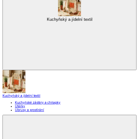
Vybavení kuchyně
Vybavení kuchyně
Vaření
Pečení
Stolování
Kuchyňské spotřebiče
Kuchyňské pomůcky
Skladování
Nápoje
Zavařování