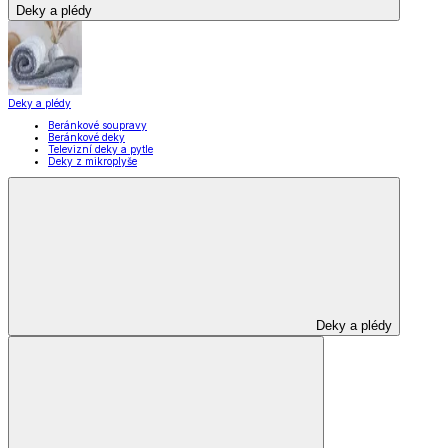
Závěsy
Doplňky k záclonám
Designové kolekce
Domácnost a bydlení