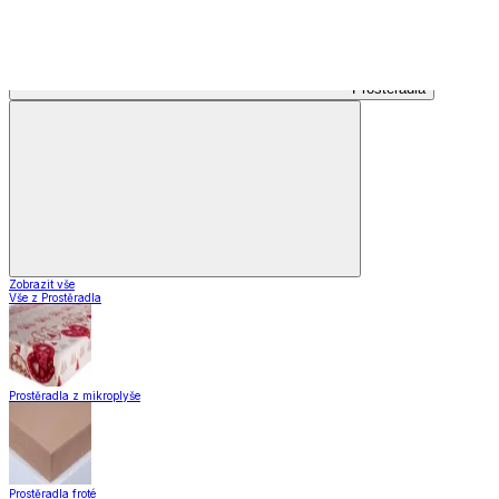
Kusové koberce
Kusové koberce
Koberce do obýváku
Koberce do kuchyně
Nášlapy na schody
Kusové koberce