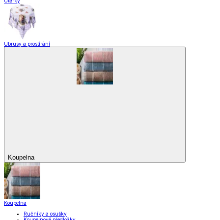
Pečení
Stolování
Kuchyňské spotřebiče
Kuchyňské pomůcky
Skladování