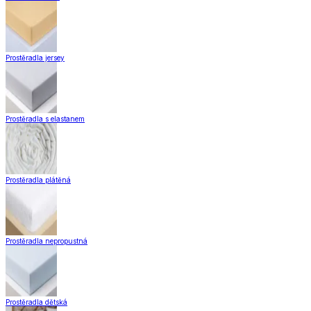
Zobrazit vše
Vše z Kusové koberce
Koberce do obýváku
Koberce do kuchyně
Nášlapy na schody