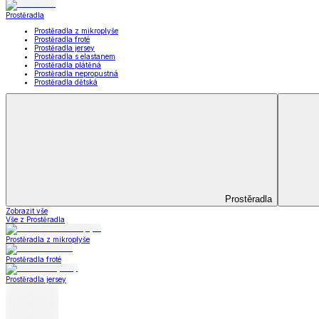
Peřiny a polštáře
Zobrazit vše
Vše z Peřiny a polštáře
Peřiny a přikrývky
Polštáře a podhlavníky
Soupravy
Prostěradla
Prostěradla
Prostěradla z mikroplyše
Prostěradla froté