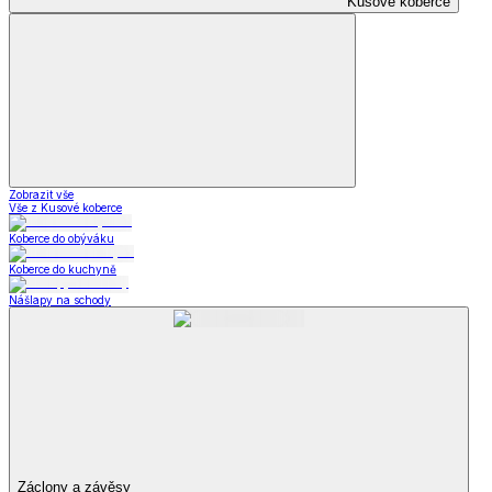
Kusové koberce
Zobrazit vše
Vše z Kusové koberce
Koberce do obýváku
Koberce do kuchyně
Nášlapy na schody
Záclony a závěsy