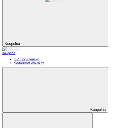
Koupelna
Koupelna
Ručníky a osušky
Koupelnové předložky
Koupelna