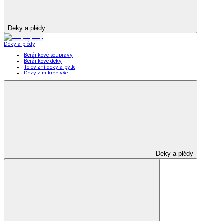
Deky a plédy
Deky a plédy
Beránkové soupravy
Beránkové deky
Televizní deky a pytle
Deky z mikroplyše
Deky a plédy