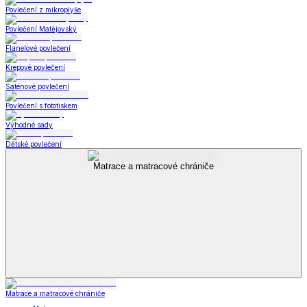
Povlečení z mikroplyše
Povlečení Matějovský
Flanelové povlečení
Krepové povlečení
Saténové povlečení
Povlečení s fototiskem
Výhodné sady
Dětské povlečení
Matrace a matracové chrániče
Matrace a matracové chrániče