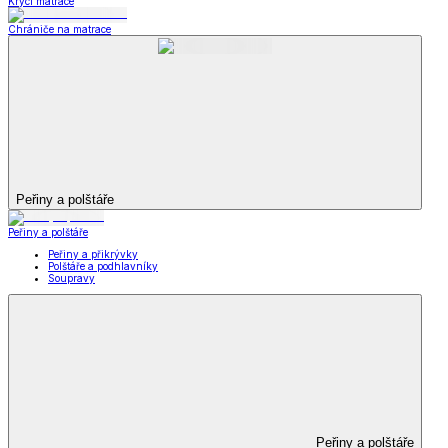
Krycí matrace
Chrániče na matrace
Peřiny a polštáře
Peřiny a polštáře
Peřiny a přikrývky
Polštáře a podhlavníky
Soupravy
Peřiny a polštáře