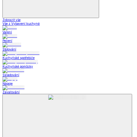
Zobrazit vše
Vše z Vybavení kuchyně
Vaření
Pečení
Stolování
Kuchyňské spotřebiče
Kuchyňské pomůcky
Skladování
Nápoje
Zavařování