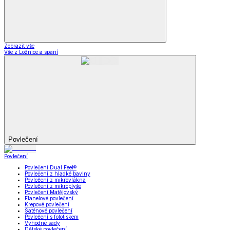
Zobrazit vše
Vše z Ložnice a spaní
Povlečení
Povlečení
Povlečení Dual Feel®
Povlečení z hladké bavlny
Povlečení z mikrovlákna
Povlečení z mikroplyše
Povlečení Matějovský
Flanelové povlečení
Krepové povlečení
Saténové povlečení
Povlečení s fototiskem
Výhodné sady
Dětské povlečení