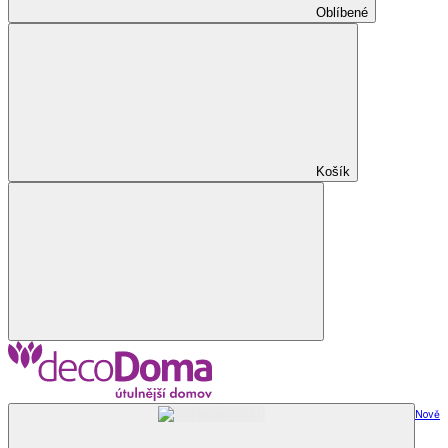
Oblíbené
Košík
Nově