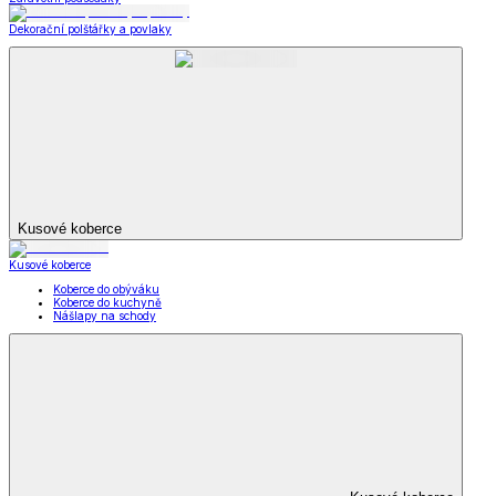
Dekorační polštářky a povlaky
Kusové koberce
Kusové koberce
Koberce do obýváku
Koberce do kuchyně
Nášlapy na schody