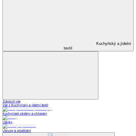
Kuchyňský a jídelní
textil
Zobrazit vše
Vše z Kuchyňský a jídelní textil
Kuchyňské zástěry a chňapky
Utěrky
Ubrusy a prostírání