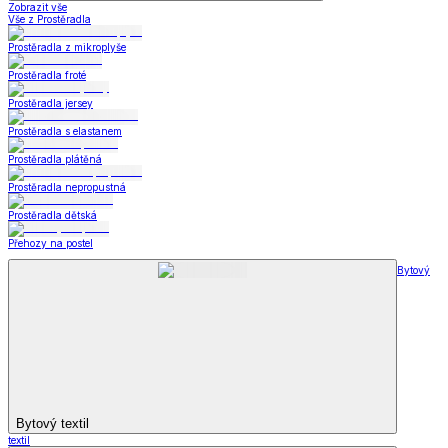
Zobrazit vše
Vše z Prostěradla
Prostěradla z mikroplyše
Prostěradla froté
Prostěradla jersey
Prostěradla s elastanem
Prostěradla plátěná
Prostěradla nepropustná
Prostěradla dětská
Přehozy na postel
Bytový
Bytový textil
textil