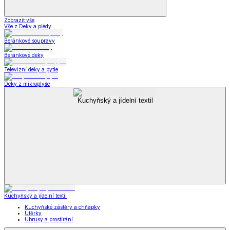
Zobrazit vše
Vše z Deky a plédy
Beránkové soupravy
Beránkové deky
Televizní deky a pytle
Deky z mikroplyše
Kuchyňský a jídelní textil
Kuchyňský a jídelní textil
Kuchyňské zástěry a chňapky
Utěrky
Ubrusy a prostírání