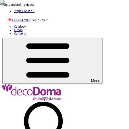
Přístupnostní navigace
Přejít k obsahu
491 204 205
dnes
7
-
22
h
Katalogy
O nás
Kontakty
Menu