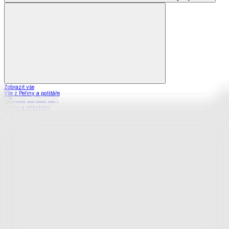
Zobrazit vše
Vše z Peřiny a polštáře
Peřiny a přikrývky
Polštáře a podhlavníky
Soupravy
Prostěradla