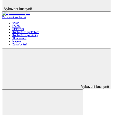
Vybavení kuchyně
Vybavení kuchyně
Vaření
Pečení
Stolování
Kuchyňské spotřebiče
Kuchyňské pomůcky
Skladování
Nápoje
Zavařování
Vybavení kuchyně