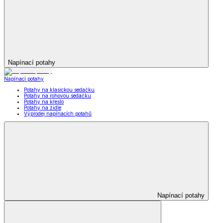
Napínací potahy
Napínací potahy
Potahy na klasickou sedačku
Potahy na rohovou sedačku
Potahy na křeslo
Potahy na židle
Výprodej napínacích potahů
Napínací potahy