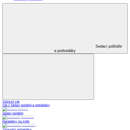
Sedací polštáře
a podsedáky
Zobrazit vše
Vše z Sedací polštáře a podsedáky
Sedací polštáře
Podsedáky na židle
Zdravotní podsedáky