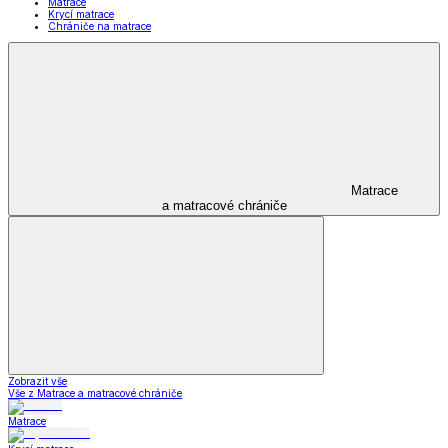
Matrace
Krycí matrace
Chrániče na matrace
Matrace
a matracové chrániče
Zobrazit vše
Vše z Matrace a matracové chrániče
Matrace