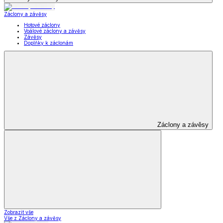
Záclony a závěsy
Hotové záclony
Voálové záclony a závěsy
Závěsy
Doplňky k záclonám
Záclony a závěsy
Zobrazit vše
Vše z Záclony a závěsy