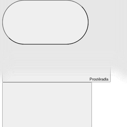
Prostěradla
Prostěradla z mikroplyše
Prostěradla froté
Prostěradla jersey
Prostěradla s elastanem
Prostěradla plátěná
Prostěradla nepropustná
Prostěradla dětská
Prostěradla