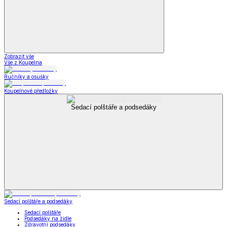
Zobrazit vše
Vše z Koupelna
Ručníky a osušky
Koupelnové předložky
Sedací polštáře a podsedáky
Sedací polštáře a podsedáky
Sedací polštáře
Podsedáky na židle
Zdravotní podsedáky