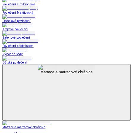
Povlečení z mikroplyše
Povlečení Matějovský
Flanelové povlečení
Krepové povlečení
Saténové povlečení
Povlečení s fototiskem
Výhodné sady
Dětské povlečení
Matrace a matracové chrániče
Matrace a matracové chrániče