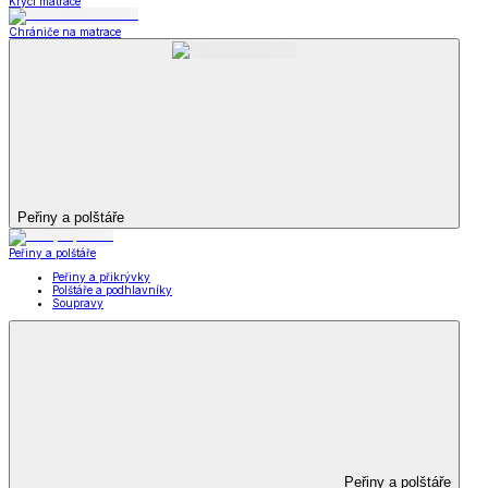
Krycí matrace
Chrániče na matrace
Peřiny a polštáře
Peřiny a polštáře
Peřiny a přikrývky
Polštáře a podhlavníky
Soupravy
Peřiny a polštáře