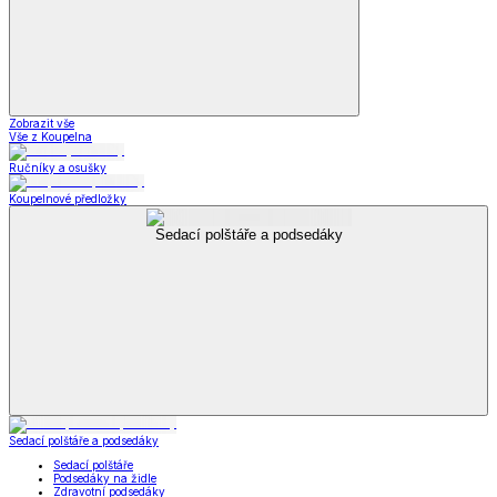
Zobrazit vše
Vše z Koupelna
Ručníky a osušky
Koupelnové předložky
Sedací polštáře a podsedáky
Sedací polštáře a podsedáky
Sedací polštáře
Podsedáky na židle
Zdravotní podsedáky