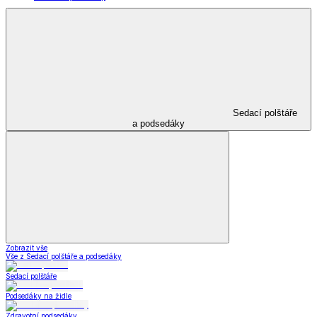
Sedací polštáře
a podsedáky
Zobrazit vše
Vše z Sedací polštáře a podsedáky
Sedací polštáře
Podsedáky na židle
Zdravotní podsedáky