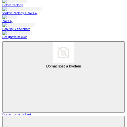
Hotové záclony
Voálové záclony a závěsy
Závěsy
Doplňky k záclonám
Designové kolekce
Domácnost a bydlení
Domácnost a bydlení