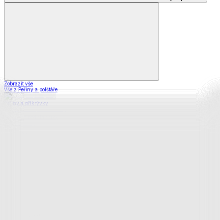
Zobrazit vše
Vše z Peřiny a polštáře
Peřiny a přikrývky
Polštáře a podhlavníky
Soupravy
Prostěradla