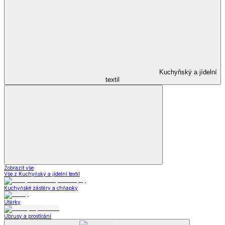
Kuchyňský a jídelní
textil
Zobrazit vše
Vše z Kuchyňský a jídelní textil
Kuchyňské zástěry a chňapky
Utěrky
Ubrusy a prostírání