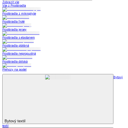
Zobrazit vše
Vše z Prostěradla
Prostěradla z mikroplyše
Prostěradla froté
Prostěradla jersey
Prostěradla s elastanem
Prostěradla plátěná
Prostěradla nepropustná
Prostěradla dětská
Přehozy na postel
Bytový
Bytový textil
textil