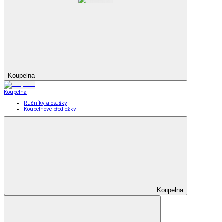
Koupelna
Koupelna
Ručníky a osušky
Koupelnové předložky
Koupelna