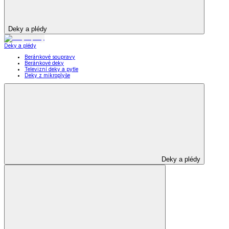
Deky a plédy
Deky a plédy
Beránkové soupravy
Beránkové deky
Televizní deky a pytle
Deky z mikroplyše
Deky a plédy