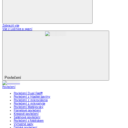
Zobrazit vše
Vše z Ložnice a spaní
Povlečení
Povlečení
Povlečení Dual Feel®
Povlečení z hladké bavlny
Povlečení z mikrovlákna
Povlečení z mikroplyše
Povlečení Matějovský
Flanelové povlečení
Krepové povlečení
Saténové povlečení
Povlečení s fototiskem
Výhodné sady
Dětské povlečení