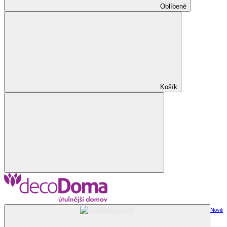
Oblíbené
Košík
Nově