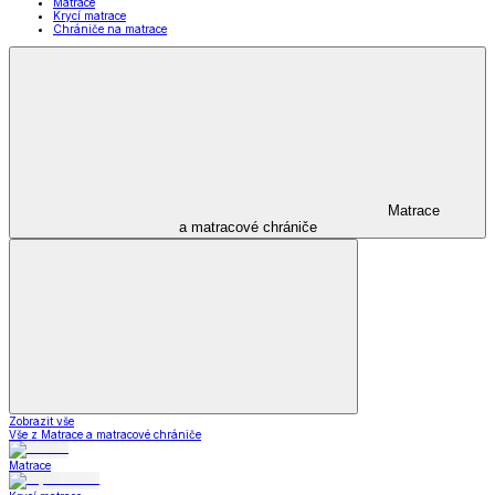
Matrace
Krycí matrace
Chrániče na matrace
Matrace
a matracové chrániče
Zobrazit vše
Vše z Matrace a matracové chrániče
Matrace