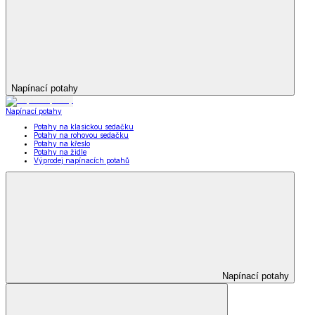
Napínací potahy
Napínací potahy
Potahy na klasickou sedačku
Potahy na rohovou sedačku
Potahy na křeslo
Potahy na židle
Výprodej napínacích potahů
Napínací potahy