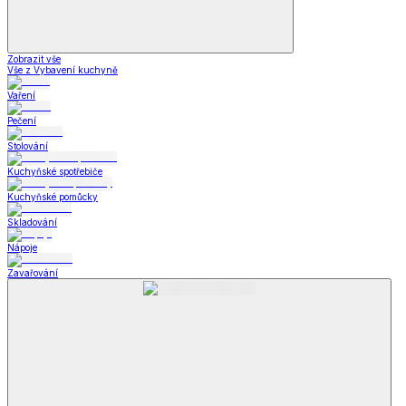
Zobrazit vše
Vše z Vybavení kuchyně
Vaření
Pečení
Stolování
Kuchyňské spotřebiče
Kuchyňské pomůcky
Skladování
Nápoje
Zavařování