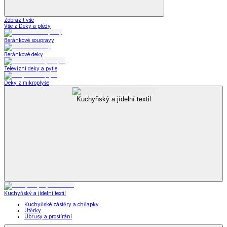
Zobrazit vše
Vše z Deky a plédy
Beránkové soupravy
Beránkové deky
Televizní deky a pytle
Deky z mikroplyše
Kuchyňský a jídelní textil
Kuchyňský a jídelní textil
Kuchyňské zástěry a chňapky
Utěrky
Ubrusy a prostírání