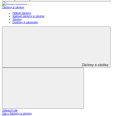
Záclony a závěsy
Hotové záclony
Voálové záclony a závěsy
Závěsy
Doplňky k záclonám
Záclony a závěsy
Zobrazit vše
Vše z Záclony a závěsy