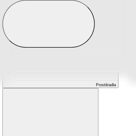
Prostěradla
Prostěradla z mikroplyše
Prostěradla froté
Prostěradla jersey
Prostěradla s elastanem
Prostěradla plátěná
Prostěradla nepropustná
Prostěradla dětská
Prostěradla