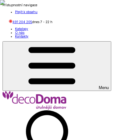
Přístupnostní navigace
Přejít k obsahu
491 204 205
dnes
7
-
22
h
Katalogy
O nás
Kontakty
Menu