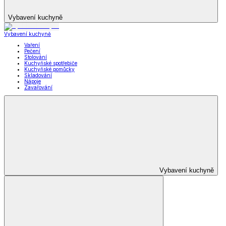
Vybavení kuchyně
Vybavení kuchyně
Vaření
Pečení
Stolování
Kuchyňské spotřebiče
Kuchyňské pomůcky
Skladování
Nápoje
Zavařování
Vybavení kuchyně