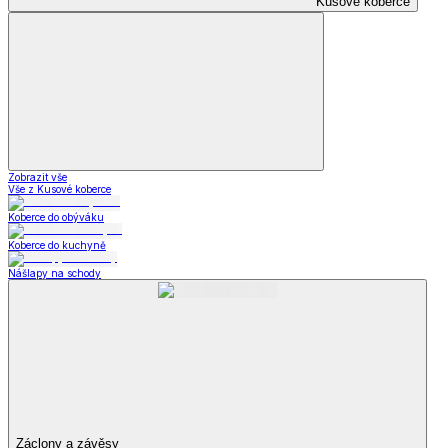
Kusové koberce
Zobrazit vše
Vše z Kusové koberce
Koberce do obýváku
Koberce do kuchyně
Nášlapy na schody
Záclony a závěsy