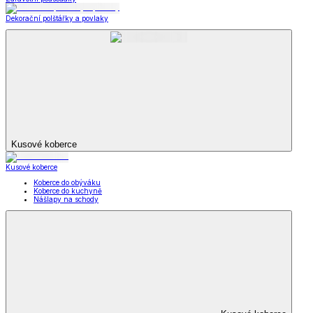
Dekorační polštářky a povlaky
Kusové koberce
Kusové koberce
Koberce do obýváku
Koberce do kuchyně
Nášlapy na schody