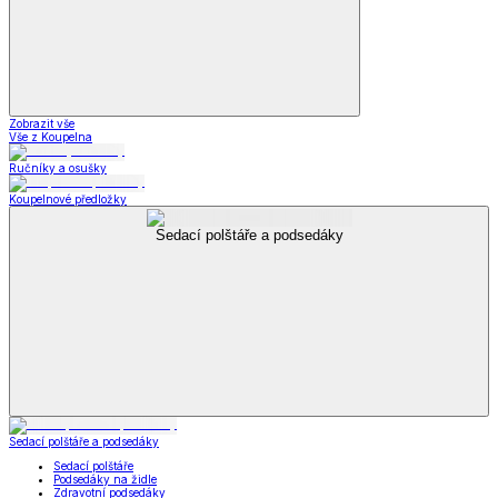
Zobrazit vše
Vše z Koupelna
Ručníky a osušky
Koupelnové předložky
Sedací polštáře a podsedáky
Sedací polštáře a podsedáky
Sedací polštáře
Podsedáky na židle
Zdravotní podsedáky