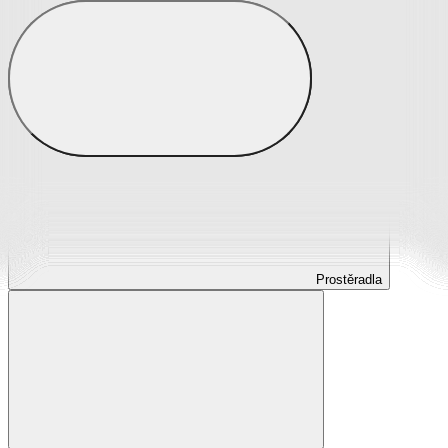
Prostěradla
Prostěradla z mikroplyše
Prostěradla froté
Prostěradla jersey
Prostěradla s elastanem
Prostěradla plátěná
Prostěradla nepropustná
Prostěradla dětská
Prostěradla