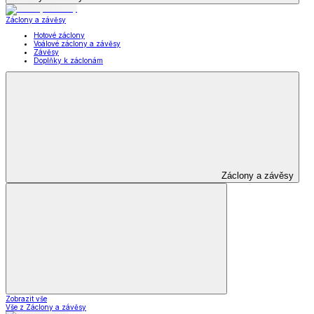
Záclony a závěsy
Hotové záclony
Voálové záclony a závěsy
Závěsy
Doplňky k záclonám
Záclony a závěsy
Zobrazit vše
Vše z Záclony a závěsy