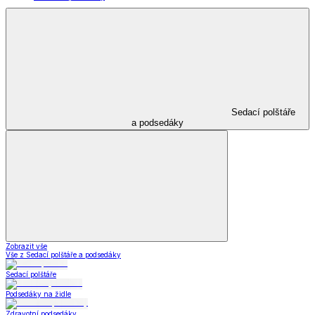
Sedací polštáře
a podsedáky
Zobrazit vše
Vše z Sedací polštáře a podsedáky
Sedací polštáře
Podsedáky na židle
Zdravotní podsedáky