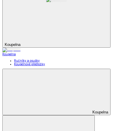
Koupelna
Koupelna
Ručníky a osušky
Koupelnové předložky
Koupelna