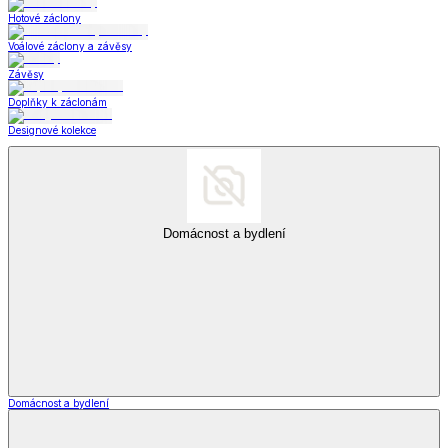
Hotové záclony
Voálové záclony a závěsy
Závěsy
Doplňky k záclonám
Designové kolekce
Domácnost a bydlení
Domácnost a bydlení