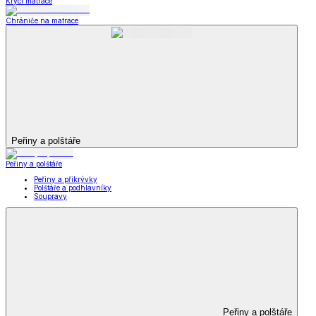
Krycí matrace
Chrániče na matrace
Peřiny a polštáře
Peřiny a polštáře
Peřiny a přikrývky
Polštáře a podhlavníky
Soupravy
Peřiny a polštáře