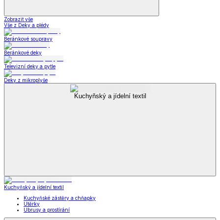
Zobrazit vše
Vše z Deky a plédy
Beránkové soupravy
Beránkové deky
Televizní deky a pytle
Deky z mikroplyše
Kuchyňský a jídelní textil
Kuchyňský a jídelní textil
Kuchyňské zástěry a chňapky
Utěrky
Ubrusy a prostírání