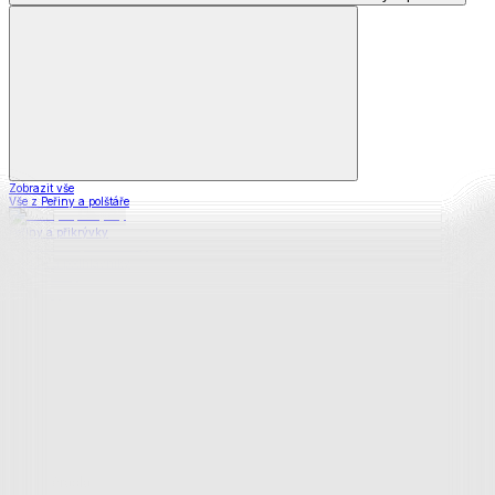
Zobrazit vše
Vše z Peřiny a polštáře
Peřiny a přikrývky
Polštáře a podhlavníky
Soupravy
Prostěradla