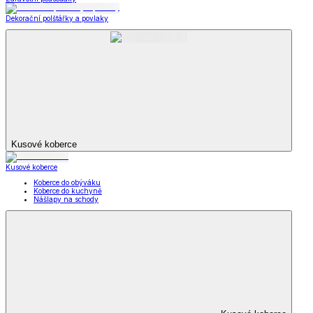
Dekorační polštářky a povlaky
Kusové koberce
Kusové koberce
Koberce do obýváku
Koberce do kuchyně
Nášlapy na schody