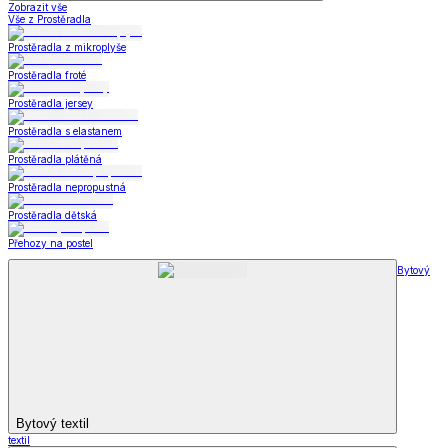
Zobrazit vše
Vše z Prostěradla
Prostěradla z mikroplyše
Prostěradla froté
Prostěradla jersey
Prostěradla s elastanem
Prostěradla plátěná
Prostěradla nepropustná
Prostěradla dětská
Přehozy na postel
Bytový
Bytový textil
textil