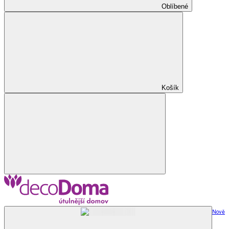
Oblíbené
Košík
Nově