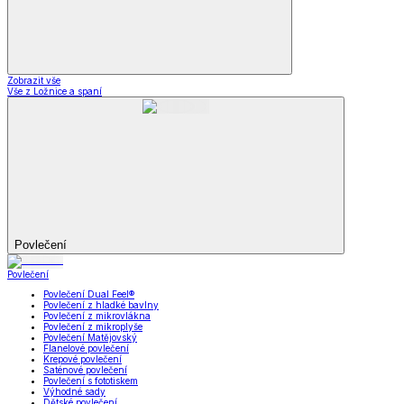
Zobrazit vše
Vše z Ložnice a spaní
Povlečení
Povlečení
Povlečení Dual Feel®
Povlečení z hladké bavlny
Povlečení z mikrovlákna
Povlečení z mikroplyše
Povlečení Matějovský
Flanelové povlečení
Krepové povlečení
Saténové povlečení
Povlečení s fototiskem
Výhodné sady
Dětské povlečení