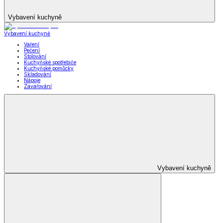
Vybavení kuchyně
Vybavení kuchyně
Vaření
Pečení
Stolování
Kuchyňské spotřebiče
Kuchyňské pomůcky
Skladování
Nápoje
Zavařování
Vybavení kuchyně