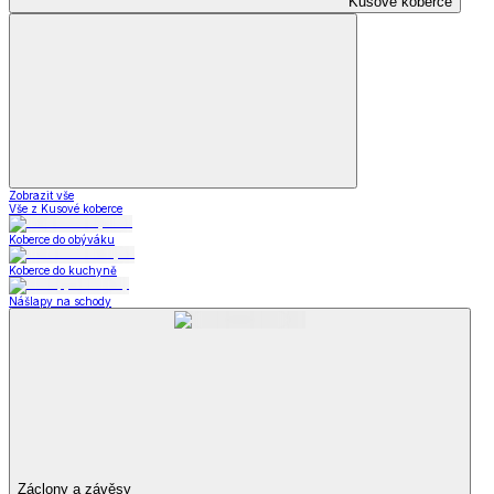
Kusové koberce
Zobrazit vše
Vše z Kusové koberce
Koberce do obýváku
Koberce do kuchyně
Nášlapy na schody
Záclony a závěsy