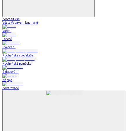
Zobrazit vše
Vše z Vybavení kuchyně
Vaření
Pečení
Stolování
Kuchyňské spotřebiče
Kuchyňské pomůcky
Skladování
Nápoje
Zavařování