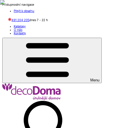
Přístupnostní navigace
Přejít k obsahu
491 204 205
dnes
7
-
22
h
Katalogy
O nás
Kontakty
Menu