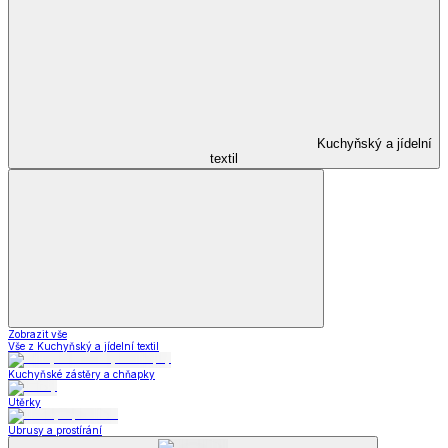
Kuchyňský a jídelní
textil
Zobrazit vše
Vše z Kuchyňský a jídelní textil
Kuchyňské zástěry a chňapky
Utěrky
Ubrusy a prostírání