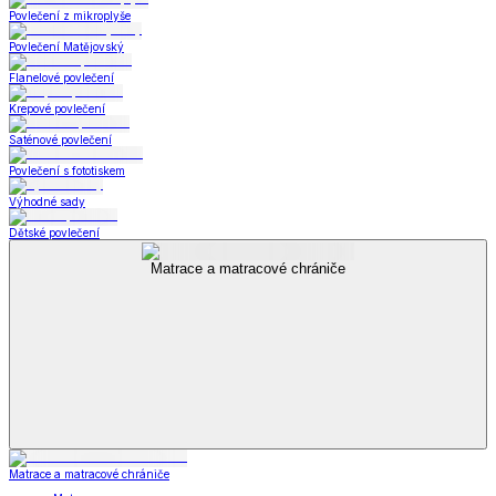
Povlečení z mikroplyše
Povlečení Matějovský
Flanelové povlečení
Krepové povlečení
Saténové povlečení
Povlečení s fototiskem
Výhodné sady
Dětské povlečení
Matrace a matracové chrániče
Matrace a matracové chrániče