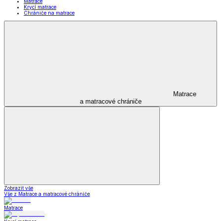
Matrace
Krycí matrace
Chrániče na matrace
Matrace
a matracové chrániče
Zobrazit vše
Vše z Matrace a matracové chrániče
Matrace