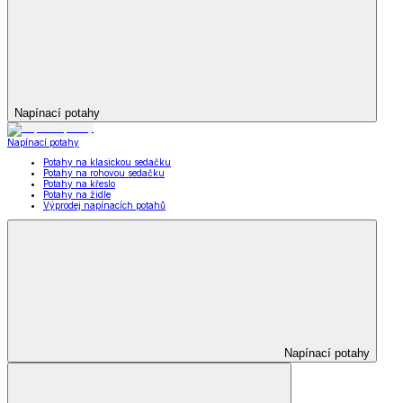
Napínací potahy
Napínací potahy
Potahy na klasickou sedačku
Potahy na rohovou sedačku
Potahy na křeslo
Potahy na židle
Výprodej napínacích potahů
Napínací potahy