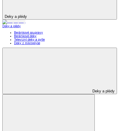
Deky a plédy
Deky a plédy
Beránkové soupravy
Beránkové deky
Televizní deky a pytle
Deky z mikroplyše
Deky a plédy