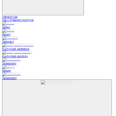
Zobrazit vše
Vše z Vybavení kuchyně
Vaření
Pečení
Stolování
Kuchyňské spotřebiče
Kuchyňské pomůcky
Skladování
Nápoje
Zavařování