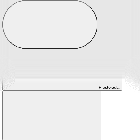
Prostěradla
Prostěradla z mikroplyše
Prostěradla froté
Prostěradla jersey
Prostěradla s elastanem
Prostěradla plátěná
Prostěradla nepropustná
Prostěradla dětská
Prostěradla