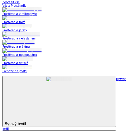
Zobrazit vše
Vše z Prostěradla
Prostěradla z mikroplyše
Prostěradla froté
Prostěradla jersey
Prostěradla s elastanem
Prostěradla plátěná
Prostěradla nepropustná
Prostěradla dětská
Přehozy na postel
Bytový
Bytový textil
textil