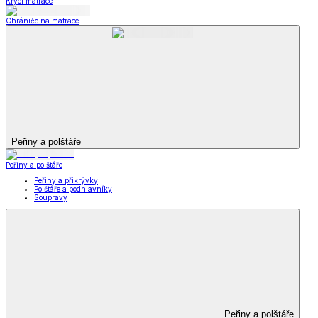
Krycí matrace
Chrániče na matrace
Peřiny a polštáře
Peřiny a polštáře
Peřiny a přikrývky
Polštáře a podhlavníky
Soupravy
Peřiny a polštáře