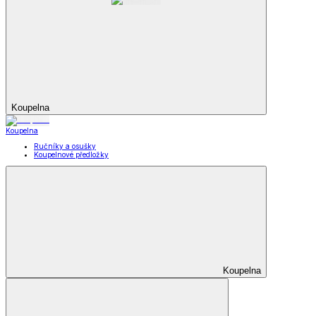
Koupelna
Koupelna
Ručníky a osušky
Koupelnové předložky
Koupelna