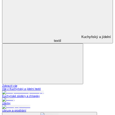
Kuchyňský a jídelní
textil
Zobrazit vše
Vše z Kuchyňský a jídelní textil
Kuchyňské zástěry a chňapky
Utěrky
Ubrusy a prostírání