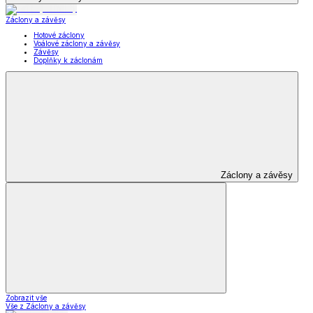
Záclony a závěsy
Hotové záclony
Voálové záclony a závěsy
Závěsy
Doplňky k záclonám
Záclony a závěsy
Zobrazit vše
Vše z Záclony a závěsy