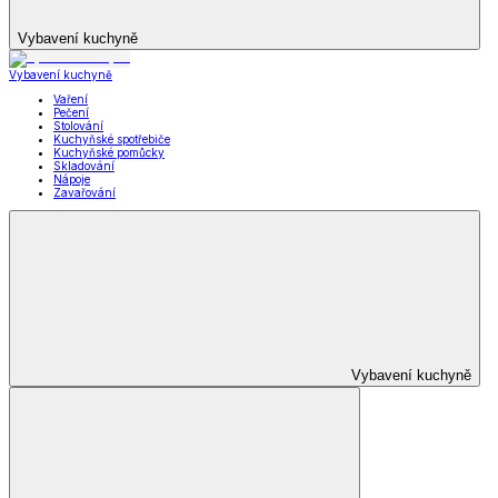
Vybavení kuchyně
Vybavení kuchyně
Vaření
Pečení
Stolování
Kuchyňské spotřebiče
Kuchyňské pomůcky
Skladování
Nápoje
Zavařování
Vybavení kuchyně