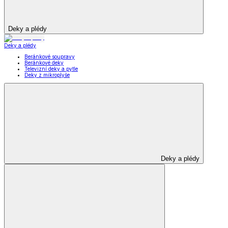
Deky a plédy
Deky a plédy
Beránkové soupravy
Beránkové deky
Televizní deky a pytle
Deky z mikroplyše
Deky a plédy