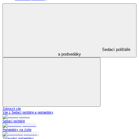
Sedací polštáře
a podsedáky
Zobrazit vše
Vše z Sedací polštáře a podsedáky
Sedací polštáře
Podsedáky na židle
Zdravotní podsedáky