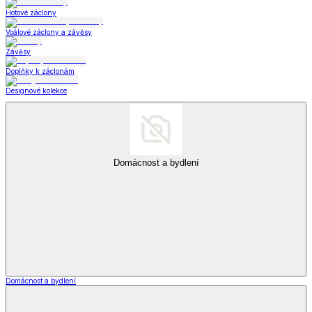
Hotové záclony
Voálové záclony a závěsy
Závěsy
Doplňky k záclonám
Designové kolekce
Domácnost a bydlení
Domácnost a bydlení