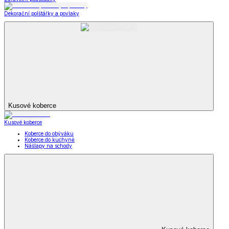
Dekorační polštářky a povlaky
Kusové koberce
Kusové koberce
Koberce do obýváku
Koberce do kuchyně
Nášlapy na schody