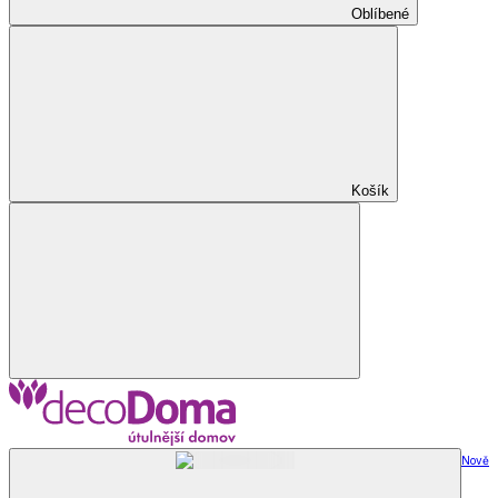
Oblíbené
Košík
Nově