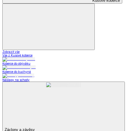
Kusové koberce
Zobrazit vše
Vše z Kusové koberce
Koberce do obýváku
Koberce do kuchyně
Nášlapy na schody
Záclony a závěsy