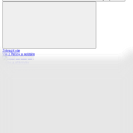
Zobrazit vše
Vše z Peřiny a polštáře
Peřiny a přikrývky
Polštáře a podhlavníky
Soupravy
Prostěradla