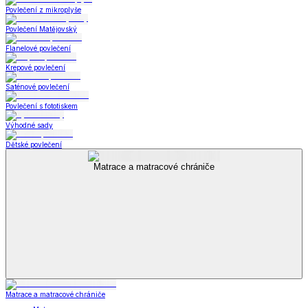
Povlečení z mikroplyše
Povlečení Matějovský
Flanelové povlečení
Krepové povlečení
Saténové povlečení
Povlečení s fototiskem
Výhodné sady
Dětské povlečení
Matrace a matracové chrániče
Matrace a matracové chrániče