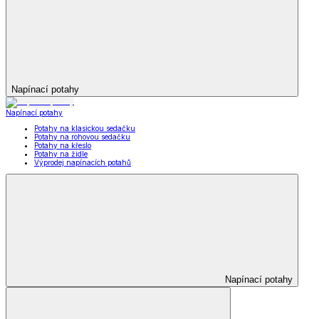
Napínací potahy
Napínací potahy
Potahy na klasickou sedačku
Potahy na rohovou sedačku
Potahy na křeslo
Potahy na židle
Výprodej napínacích potahů
Napínací potahy