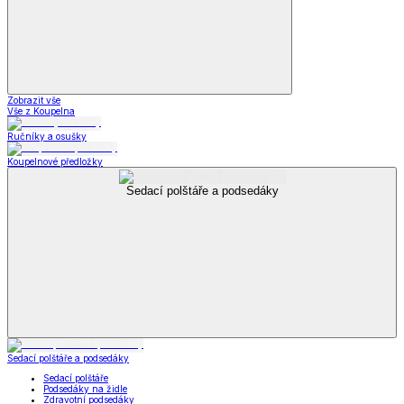
Zobrazit vše
Vše z Koupelna
Ručníky a osušky
Koupelnové předložky
Sedací polštáře a podsedáky
Sedací polštáře a podsedáky
Sedací polštáře
Podsedáky na židle
Zdravotní podsedáky