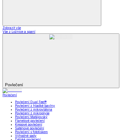
Zobrazit vše
Vše z Ložnice a spaní
Povlečení
Povlečení
Povlečení Dual Feel®
Povlečení z hladké bavlny
Povlečení z mikrovlákna
Povlečení z mikroplyše
Povlečení Matějovský
Flanelové povlečení
Krepové povlečení
Saténové povlečení
Povlečení s fototiskem
Výhodné sady
Dětské povlečení