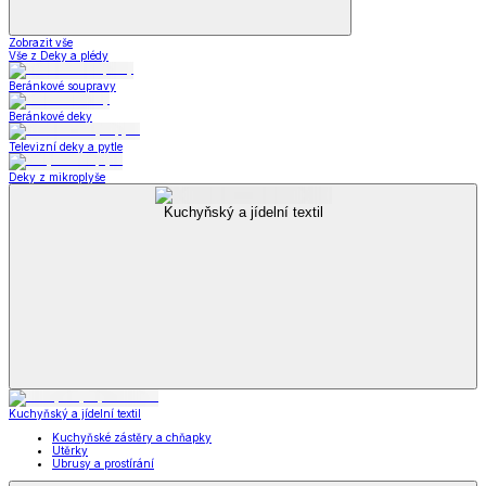
Zobrazit vše
Vše z Deky a plédy
Beránkové soupravy
Beránkové deky
Televizní deky a pytle
Deky z mikroplyše
Kuchyňský a jídelní textil
Kuchyňský a jídelní textil
Kuchyňské zástěry a chňapky
Utěrky
Ubrusy a prostírání