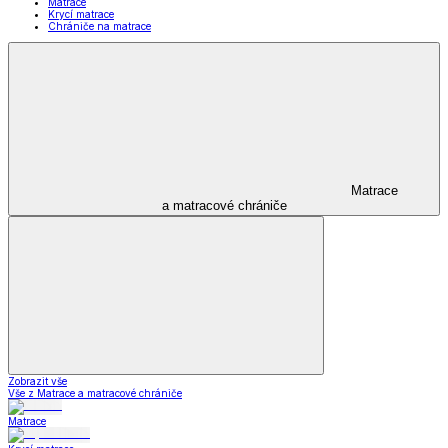
Matrace
Krycí matrace
Chrániče na matrace
Matrace
a matracové chrániče
Zobrazit vše
Vše z Matrace a matracové chrániče
Matrace