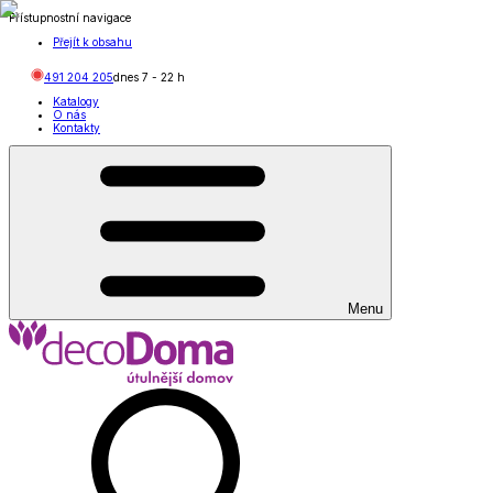
Přístupnostní navigace
Přejít k obsahu
491 204 205
dnes
7
-
22
h
Katalogy
O nás
Kontakty
Menu