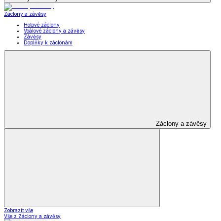
Záclony a závěsy
Hotové záclony
Voálové záclony a závěsy
Závěsy
Doplňky k záclonám
Záclony a závěsy
Zobrazit vše
Vše z Záclony a závěsy