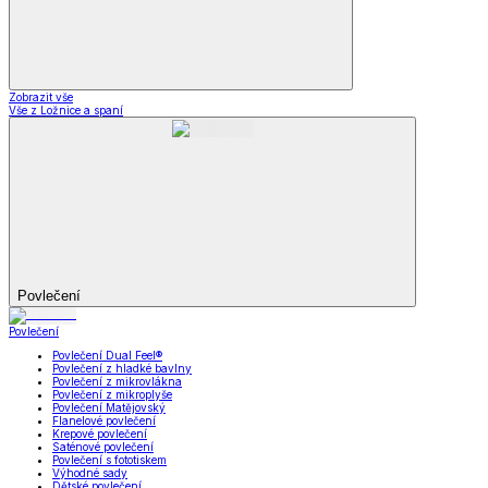
Zobrazit vše
Vše z Ložnice a spaní
Povlečení
Povlečení
Povlečení Dual Feel®
Povlečení z hladké bavlny
Povlečení z mikrovlákna
Povlečení z mikroplyše
Povlečení Matějovský
Flanelové povlečení
Krepové povlečení
Saténové povlečení
Povlečení s fototiskem
Výhodné sady
Dětské povlečení