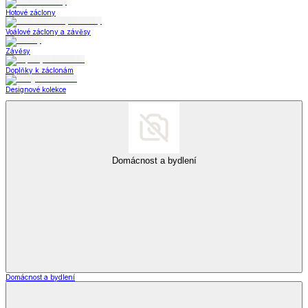
Hotové záclony
Voálové záclony a závěsy
Závěsy
Doplňky k záclonám
Designové kolekce
Domácnost a bydlení
Domácnost a bydlení