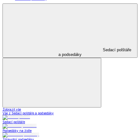
Sedací polštáře
a podsedáky
Zobrazit vše
Vše z Sedací polštáře a podsedáky
Sedací polštáře
Podsedáky na židle
Zdravotní podsedáky