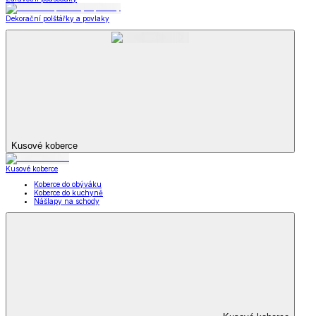
Dekorační polštářky a povlaky
Kusové koberce
Kusové koberce
Koberce do obýváku
Koberce do kuchyně
Nášlapy na schody