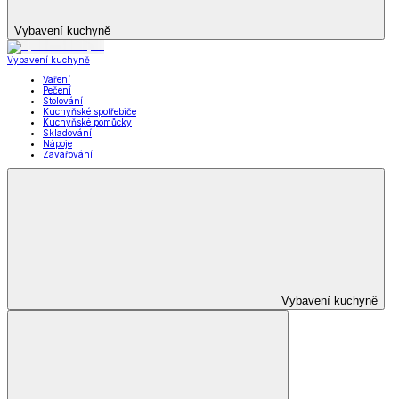
Vybavení kuchyně
Vybavení kuchyně
Vaření
Pečení
Stolování
Kuchyňské spotřebiče
Kuchyňské pomůcky
Skladování
Nápoje
Zavařování
Vybavení kuchyně