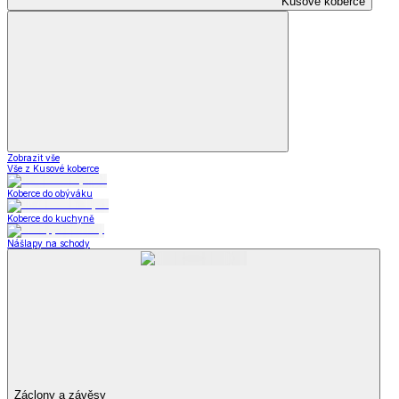
Kusové koberce
Zobrazit vše
Vše z Kusové koberce
Koberce do obýváku
Koberce do kuchyně
Nášlapy na schody
Záclony a závěsy