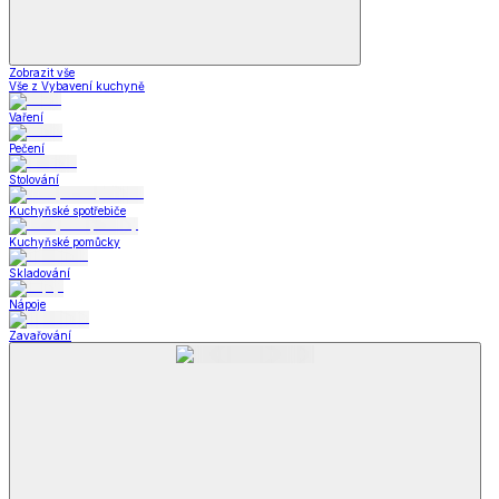
Zobrazit vše
Vše z Vybavení kuchyně
Vaření
Pečení
Stolování
Kuchyňské spotřebiče
Kuchyňské pomůcky
Skladování
Nápoje
Zavařování