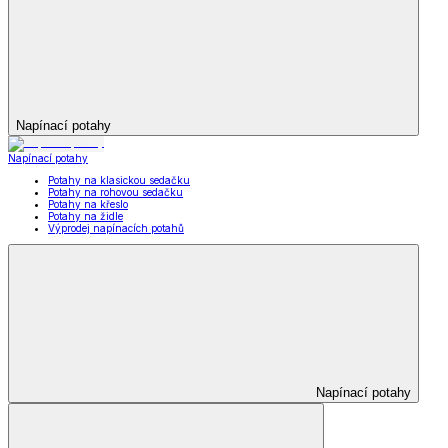
Napínací potahy
Napínací potahy
Potahy na klasickou sedačku
Potahy na rohovou sedačku
Potahy na křeslo
Potahy na židle
Výprodej napínacích potahů
Napínací potahy