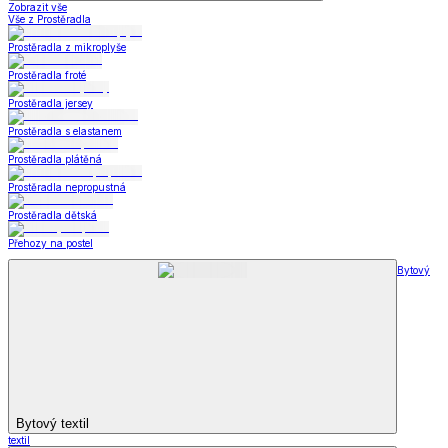
Zobrazit vše
Vše z Prostěradla
Prostěradla z mikroplyše
Prostěradla froté
Prostěradla jersey
Prostěradla s elastanem
Prostěradla plátěná
Prostěradla nepropustná
Prostěradla dětská
Přehozy na postel
Bytový
Bytový textil
textil