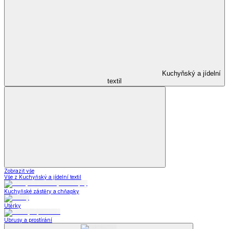
Kuchyňský a jídelní
textil
Zobrazit vše
Vše z Kuchyňský a jídelní textil
Kuchyňské zástěry a chňapky
Utěrky
Ubrusy a prostírání