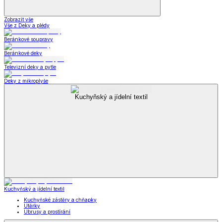
Zobrazit vše
Vše z Deky a plédy
Beránkové soupravy
Beránkové deky
Televizní deky a pytle
Deky z mikroplyše
Kuchyňský a jídelní textil
Kuchyňský a jídelní textil
Kuchyňské zástěry a chňapky
Utěrky
Ubrusy a prostírání