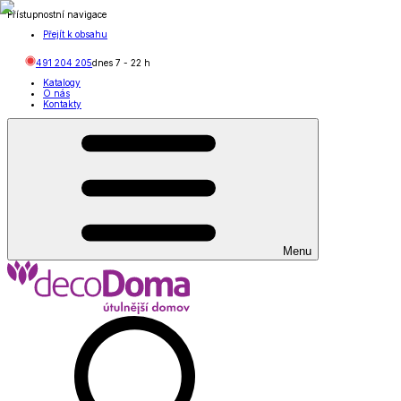
Přístupnostní navigace
Přejít k obsahu
491 204 205
dnes
7
-
22
h
Katalogy
O nás
Kontakty
Menu