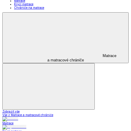
Matrace
Krycí matrace
Chrániče na matrace
Matrace
a matracové chrániče
Zobrazit vše
Vše z Matrace a matracové chrániče
Matrace