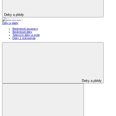
Deky a plédy
Deky a plédy
Beránkové soupravy
Beránkové deky
Televizní deky a pytle
Deky z mikroplyše
Deky a plédy