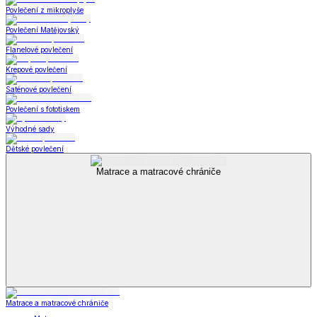
Povlečení z mikroplyše
Povlečení Matějovský
Flanelové povlečení
Krepové povlečení
Saténové povlečení
Povlečení s fototiskem
Výhodné sady
Dětské povlečení
Matrace a matracové chrániče
Matrace a matracové chrániče