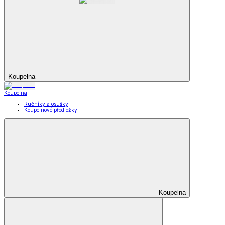
Koupelna
Koupelna
Ručníky a osušky
Koupelnové předložky
Koupelna