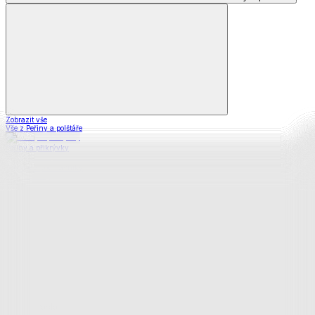
Zobrazit vše
Vše z Peřiny a polštáře
Peřiny a přikrývky
Polštáře a podhlavníky
Soupravy
Prostěradla