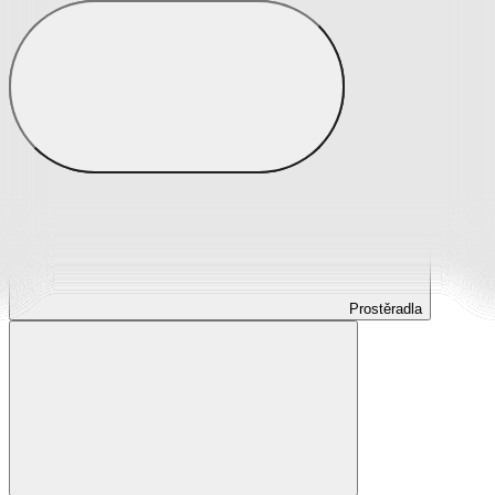
Prostěradla
Prostěradla z mikroplyše
Prostěradla froté
Prostěradla jersey
Prostěradla s elastanem
Prostěradla plátěná
Prostěradla nepropustná
Prostěradla dětská
Prostěradla