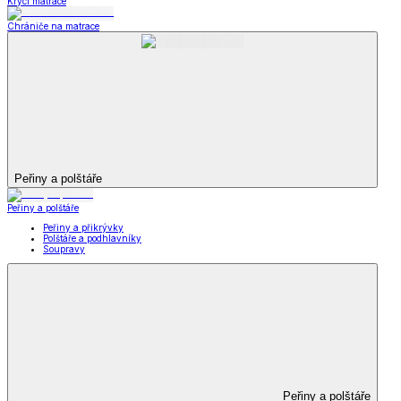
Krycí matrace
Chrániče na matrace
Peřiny a polštáře
Peřiny a polštáře
Peřiny a přikrývky
Polštáře a podhlavníky
Soupravy
Peřiny a polštáře