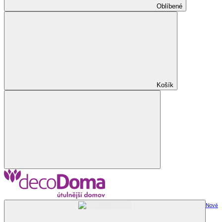
Oblíbené
Košík
Nově