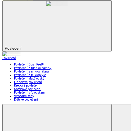
Koupelna
Koupelna
Ručníky a osušky
Koupelnové předložky
Koupelna
Zobrazit vše
Vše z Koupelna
Ručníky a osušky
Koupelnové předložky