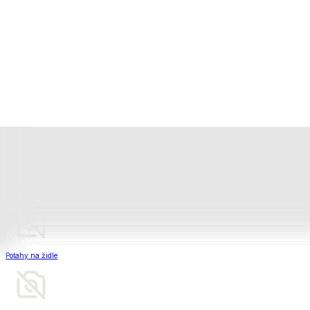
Televizní deky a pytle
Deky z mikroplyše
Deky a plédy
Zobrazit vše
Vše z Deky a plédy
Beránkové soupravy
Beránkové deky
Televizní deky a pytle
Deky z mikroplyše