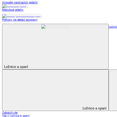
Kuchyňský a jídelní textil
Kuchyňský a jídelní textil
Kuchyňské zástěry a chňapky
Utěrky
Ubrusy a prostírání
Kuchyňský a jídelní tex
Zobrazit vše
Vše z Kuchyňský a jídelní textil
Kuchyňské zástěry a chňapky
Utěrky
Ubrusy a prostírání