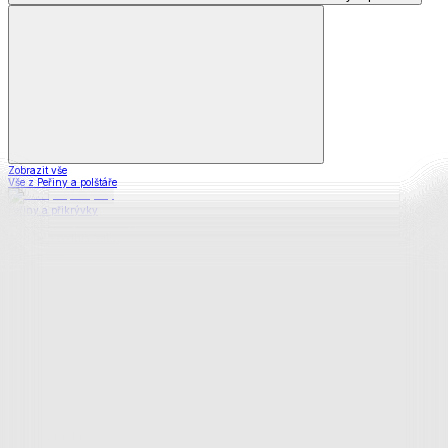
Zobrazit vše
Vše z Peřiny a polštáře
Peřiny a přikrývky
Polštáře a podhlavníky
Soupravy
Prostěradla