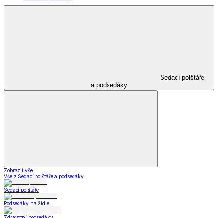
Sedací polštáře
a podsedáky
Zobrazit vše
Vše z Sedací polštáře a podsedáky
Sedací polštáře
Podsedáky na židle
Zdravotní podsedáky