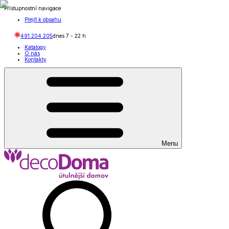
Přístupnostní navigace
Přejít k obsahu
491 204 205
dnes
7
-
22
h
Katalogy
O nás
Kontakty
Menu