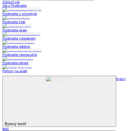
Zobrazit vše
Vše z Prostěradla
Prostěradla z mikroplyše
Prostěradla froté
Prostěradla jersey
Prostěradla s elastanem
Prostěradla plátěná
Prostěradla nepropustná
Prostěradla dětská
Přehozy na postel
Bytový
Bytový textil
textil