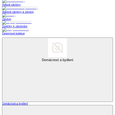
Hotové záclony
Voálové záclony a závěsy
Závěsy
Doplňky k záclonám
Designové kolekce
Domácnost a bydlení
Domácnost a bydlení