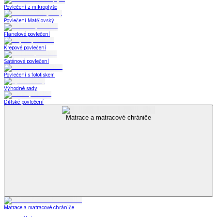
Povlečení z mikroplyše
Povlečení Matějovský
Flanelové povlečení
Krepové povlečení
Saténové povlečení
Povlečení s fototiskem
Výhodné sady
Dětské povlečení
Matrace a matracové chrániče
Matrace a matracové chrániče