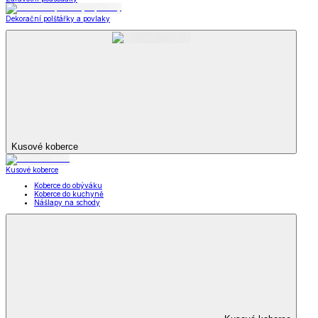
Dekorační polštářky a povlaky
Kusové koberce
Kusové koberce
Koberce do obýváku
Koberce do kuchyně
Nášlapy na schody