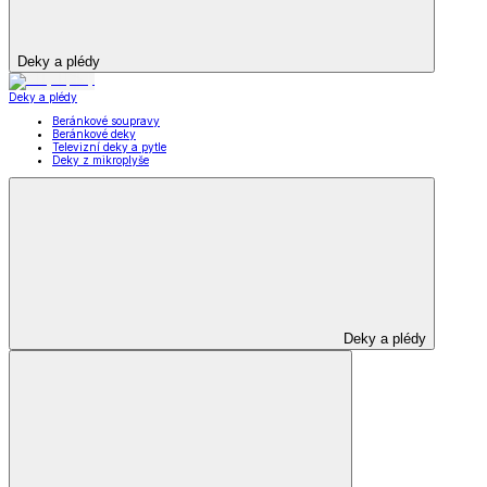
Deky a plédy
Deky a plédy
Beránkové soupravy
Beránkové deky
Televizní deky a pytle
Deky z mikroplyše
Deky a plédy