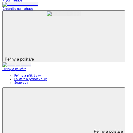
Krycí matrace
Chrániče na matrace
Peřiny a polštáře
Peřiny a polštáře
Peřiny a přikrývky
Polštáře a podhlavníky
Soupravy
Peřiny a polštáře