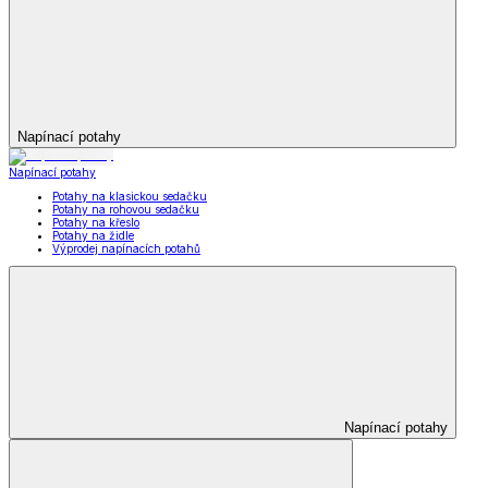
Napínací potahy
Napínací potahy
Potahy na klasickou sedačku
Potahy na rohovou sedačku
Potahy na křeslo
Potahy na židle
Výprodej napínacích potahů
Napínací potahy