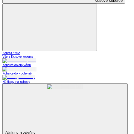
Kusové koberce
Zobrazit vše
Vše z Kusové koberce
Koberce do obýváku
Koberce do kuchyně
Nášlapy na schody
Záclony a závěsy