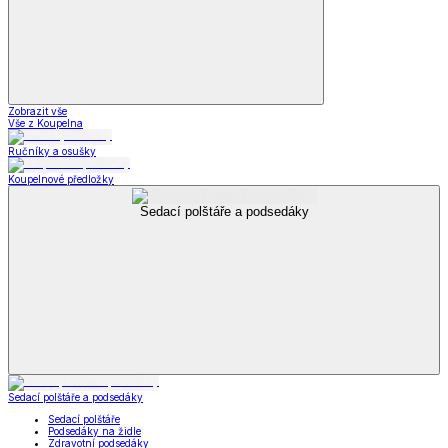
Zobrazit vše
Vše z Koupelna
Ručníky a osušky
Koupelnové předložky
Sedací polštáře a podsedáky
Sedací polštáře a podsedáky
Sedací polštáře
Podsedáky na židle
Zdravotní podsedáky