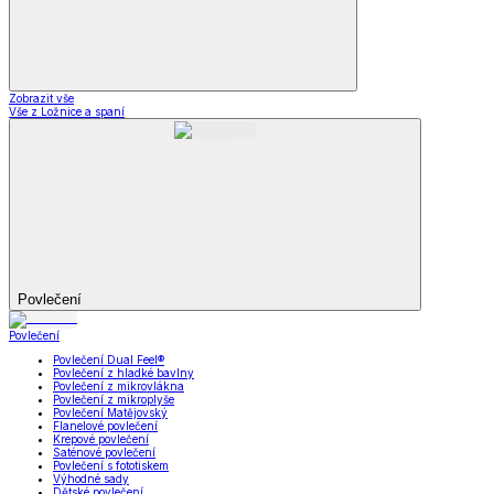
Zobrazit vše
Vše z Ložnice a spaní
Povlečení
Povlečení
Povlečení Dual Feel®
Povlečení z hladké bavlny
Povlečení z mikrovlákna
Povlečení z mikroplyše
Povlečení Matějovský
Flanelové povlečení
Krepové povlečení
Saténové povlečení
Povlečení s fototiskem
Výhodné sady
Dětské povlečení