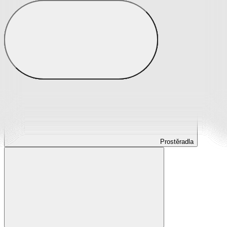
Prostěradla
Prostěradla z mikroplyše
Prostěradla froté
Prostěradla jersey
Prostěradla s elastanem
Prostěradla plátěná
Prostěradla nepropustná
Prostěradla dětská
Prostěradla