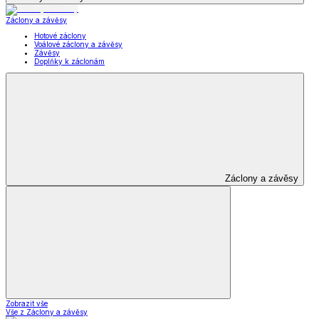
Záclony a závěsy
Hotové záclony
Voálové záclony a závěsy
Závěsy
Doplňky k záclonám
Záclony a závěsy
Zobrazit vše
Vše z Záclony a závěsy