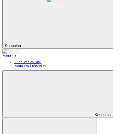
Koupelna
Koupelna
Ručníky a osušky
Koupelnové předložky
Koupelna