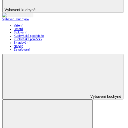
Vybavení kuchyně
Vybavení kuchyně
Vaření
Pečení
Stolování
Kuchyňské spotřebiče
Kuchyňské pomůcky
Skladování
Nápoje
Zavařování
Vybavení kuchyně