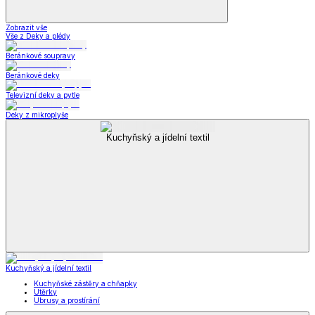
Zobrazit vše
Vše z Deky a plédy
Beránkové soupravy
Beránkové deky
Televizní deky a pytle
Deky z mikroplyše
Kuchyňský a jídelní textil
Kuchyňský a jídelní textil
Kuchyňské zástěry a chňapky
Utěrky
Ubrusy a prostírání