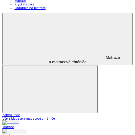
Matrace
Krycí matrace
Chrániče na matrace
Matrace
a matracové chrániče
Zobrazit vše
Vše z Matrace a matracové chrániče
Matrace