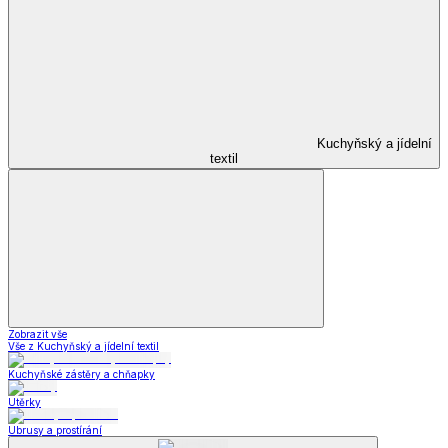
Kuchyňský a jídelní
textil
Zobrazit vše
Vše z Kuchyňský a jídelní textil
Kuchyňské zástěry a chňapky
Utěrky
Ubrusy a prostírání