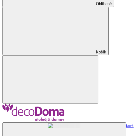
Oblíbené
Košík
Nově