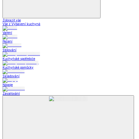
Zobrazit vše
Vše z Vybavení kuchyně
Vaření
Pečení
Stolování
Kuchyňské spotřebiče
Kuchyňské pomůcky
Skladování
Nápoje
Zavařování