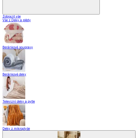
Zobrazit vše
Vše z Deky a plédy
Beránkové soupravy
Beránkové deky
Televizní deky a pytle
Deky z mikroplyše