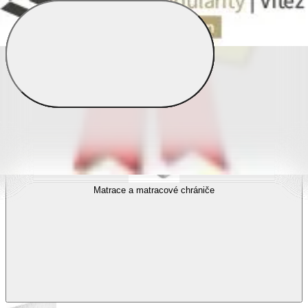
Povlečení s fototiskem
Výhodné sady
Dětské povlečení
Matrace a matracové chrániče