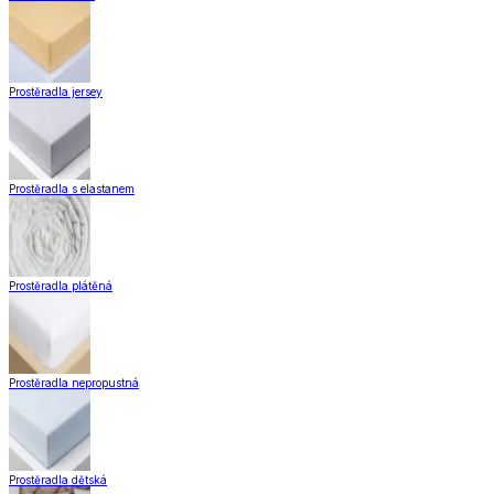
Prostěradla jersey
Prostěradla s elastanem
Prostěradla plátěná
Prostěradla nepropustná
Prostěradla dětská