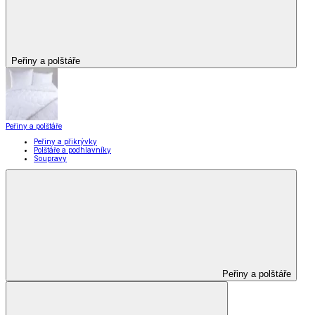
Peřiny a polštáře
Peřiny a polštáře
Peřiny a přikrývky
Polštáře a podhlavníky
Soupravy
Peřiny a polštáře