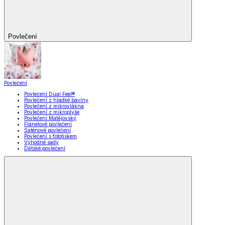
Povlečení
Povlečení
Povlečení Dual Feel®
Povlečení z hladké bavlny
Povlečení z mikrovlákna
Povlečení z mikroplyše
Povlečení Matějovský
Flanelové povlečení
Saténové povlečení
Povlečení s fototiskem
Výhodné sady
Dětské povlečení