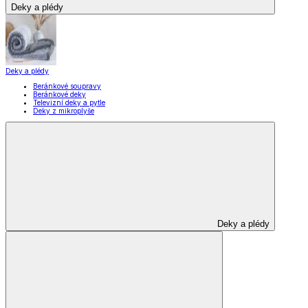
Deky a plédy
Deky a plédy
Beránkové soupravy
Beránkové deky
Televizní deky a pytle
Deky z mikroplyše
Deky a plédy