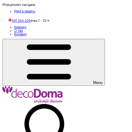
Přístupnostní navigace
Přejít k obsahu
491 204 205
dnes
7
-
22
h
Katalogy
O nás
Kontakty
Menu