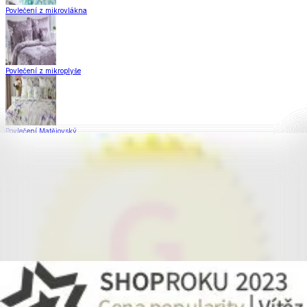
Povlečení z mikrovlákna
Povlečení z mikroplyše
Povlečení Matějovský
Flanelové povlečení
Saténové povlečení