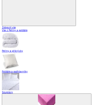
Zobrazit vše
Vše z Peřiny a polštáře
Peřiny a přikrývky
Polštáře a podhlavníky
Soupravy