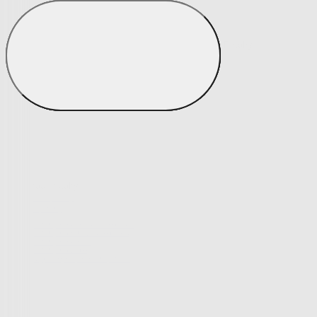
Potahy
Zobrazit vše
Vše z Potahy
Napínací potahy
Napínací potahy
Potahy na klasickou sedačku
Potahy na rohovou sedačku
Potahy na křeslo
Potahy na židle
Výprodej napínacích potahů