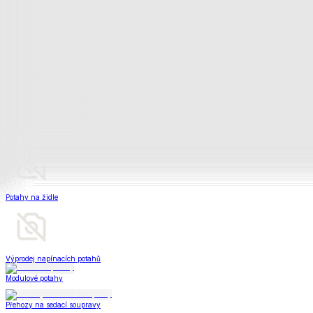
Napínací potahy
Zobrazit vše
Vše z Napínací potahy
Potahy na klasickou sedačku
Potahy na rohovou sedačku
Potahy na křeslo
Potahy na židle
Výprodej napínacích potahů
Modulové potahy
Přehozy na sedací soupravy