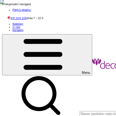
Přístupnostní navigace
Přejít k obsahu
491 204 205
dnes
7
-
22
h
Katalogy
O nás
Kontakty
Menu