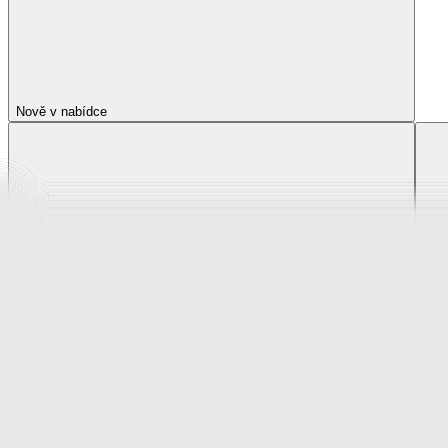
Nově v nabídce
Nově v nabídce
Zobrazit vše
Vše z Nově v nabídce
Novinky z krása a zdraví
Novinky z oblečení, boty a doplňky
Novinky pro děti
Novinky z bytového textilu