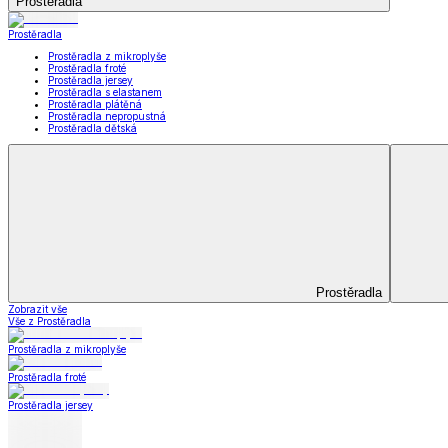
Koupelna
Koupelna
Ručníky a osušky
Koupelnové předložky
Koupelna
Zobrazit vše
Vše z Koupelna
Ručníky a osušky
Koupelnové předložky