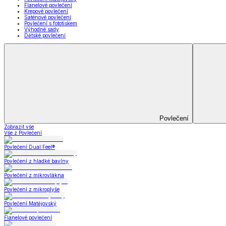
Prostěradla
Zobrazit vše
Vše z Prostěradla
Prostěradla z mikroplyše
Prostěradla froté
Prostěradla jersey
Prostěradla s elastanem
Prostěradla plátěná
Prostěradla nepropustná
Prostěradla dětská
Přehozy na postel
Bytový text