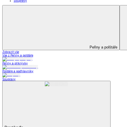
Kuchyňský a jídelní textil
Kuchyňský a jídelní textil
Kuchyňské zástěry a chňapky
Utěrky
Ubrusy a prostírání
Kuchyňský a jídelní tex
Zobrazit vše
Vše z Kuchyňský a jídelní textil
Kuchyňské zástěry a chňapky
Utěrky
Ubrusy a prostírání