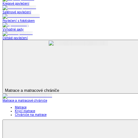
Bytový textil
Bytový textil
Zobrazit vše
Vše z Bytový textil
Deky a plédy
Deky a plédy
Beránkové soupravy
Beránkové deky