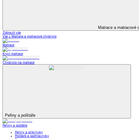
Televizní deky a pytle
Deky z mikroplyše
Deky a plédy
Zobrazit vše
Vše z Deky a plédy
Beránkové soupravy
Beránkové deky
Televizní deky a pytle
Deky z mikroplyše