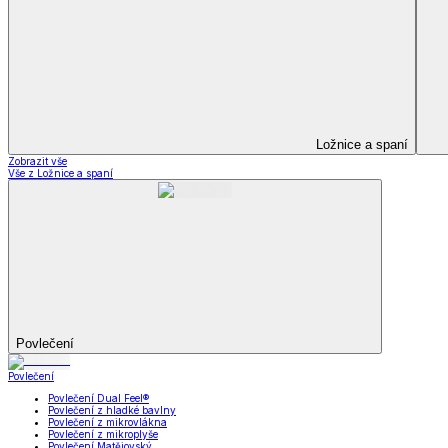
Soupravy
Prostěradla
Prostěradla
Prostěradla z mikroplyše
Prostěradla froté
Prostěradla jersey
Prostěradla s elastanem
Prostěradla plátěná
Prostěradla nepropustná
Prostěradla dětská