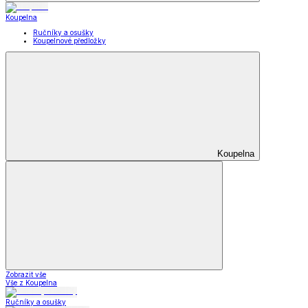
Zobrazit vše
Vše z Letní obuv
Sandály
Tenisky
Kožené polobotky
Příslušenství k obuvi