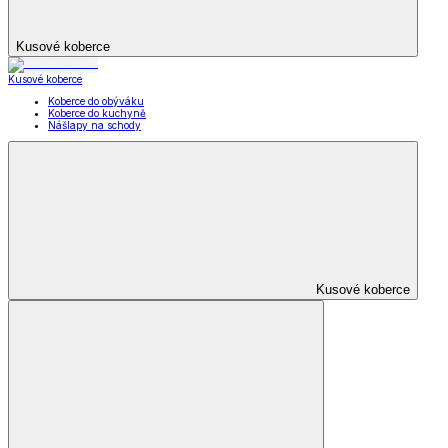
Zobrazit vše
Vše z Kabelky, peněženky a doplňky
Nákupní tašky
Kabelky a peněženky
Kapesníky
Oblečení pro volný čas