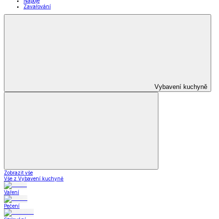
Prostěradla dD
Ubrusy a prostírání dD
Stylové doplňky dD
Krása
Krása a zdraví
a zdraví