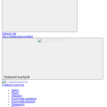
*decoDoma kolekce
Zobrazit vše
Vše z *decoDoma kolekce
Deky a povlečení Dual Feel®
Beránkové deky a soupravy dD
Ložní povlečení dD
Dekorační povlaky a polštářky dD