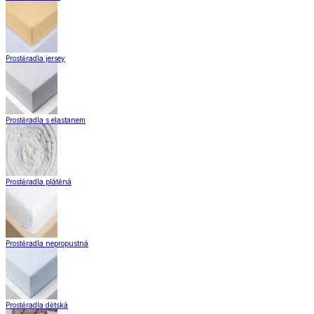
Prostěradla jersey
Prostěradla s elastanem
Prostěradla plátěná
Prostěradla nepropustná
Prostěradla dětská