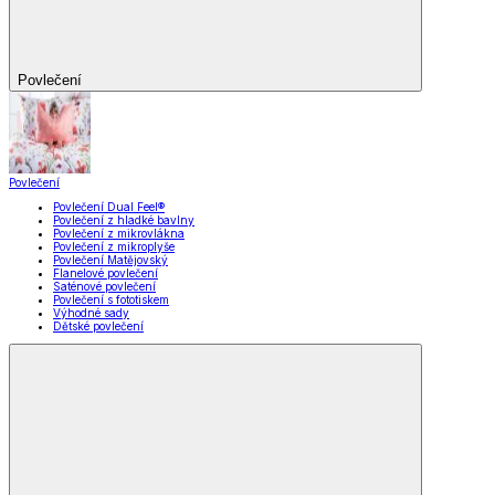
Povlečení
Povlečení
Povlečení Dual Feel®
Povlečení z hladké bavlny
Povlečení z mikrovlákna
Povlečení z mikroplyše
Povlečení Matějovský
Flanelové povlečení
Saténové povlečení
Povlečení s fototiskem
Výhodné sady
Dětské povlečení