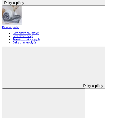
Deky a plédy
Deky a plédy
Beránkové soupravy
Beránkové deky
Televizní deky a pytle
Deky z mikroplyše
Deky a plédy