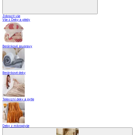
Zobrazit vše
Vše z Deky a plédy
Beránkové soupravy
Beránkové deky
Televizní deky a pytle
Deky z mikroplyše