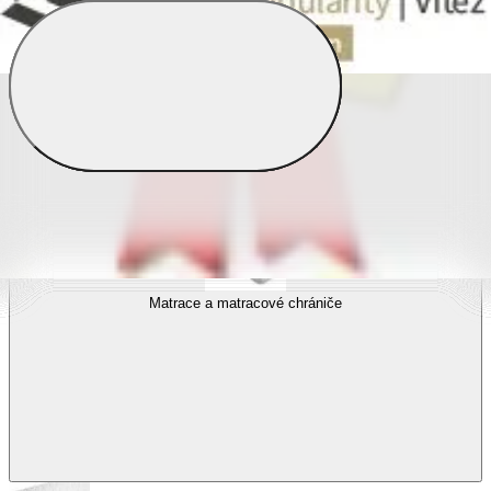
Povlečení s fototiskem
Výhodné sady
Dětské povlečení
Matrace a matracové chrániče