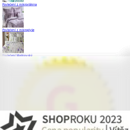
Povlečení z mikrovlákna
Povlečení z mikroplyše
Povlečení Matějovský
Flanelové povlečení
Saténové povlečení