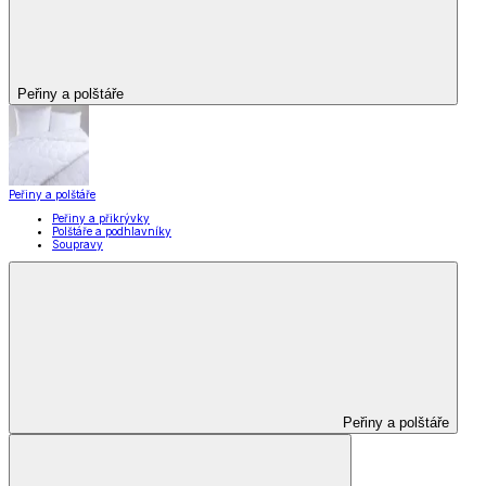
Peřiny a polštáře
Peřiny a polštáře
Peřiny a přikrývky
Polštáře a podhlavníky
Soupravy
Peřiny a polštáře