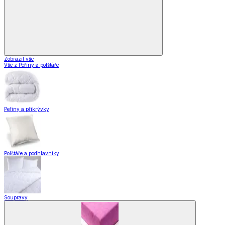
Zobrazit vše
Vše z Peřiny a polštáře
Peřiny a přikrývky
Polštáře a podhlavníky
Soupravy