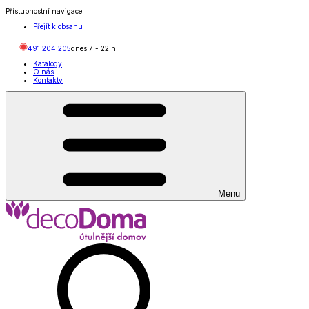
Přístupnostní navigace
Přejít k obsahu
491 204 205
dnes
7
-
22
h
Katalogy
O nás
Kontakty
Menu