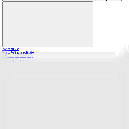
Zobrazit vše
Vše z Peřiny a polštáře
Peřiny a přikrývky
Polštáře a podhlavníky
Soupravy
Prostěradla