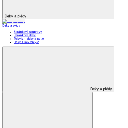
Deky a plédy
Deky a plédy
Beránkové soupravy
Beránkové deky
Televizní deky a pytle
Deky z mikroplyše
Deky a plédy