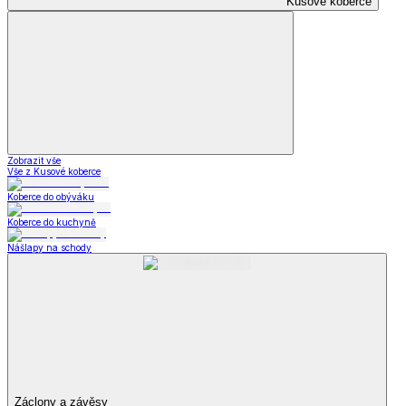
Kusové koberce
Zobrazit vše
Vše z Kusové koberce
Koberce do obýváku
Koberce do kuchyně
Nášlapy na schody
Záclony a závěsy