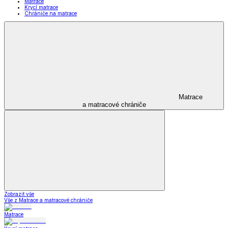
Matrace
Krycí matrace
Chrániče na matrace
Matrace
a matracové chrániče
Zobrazit vše
Vše z Matrace a matracové chrániče
Matrace