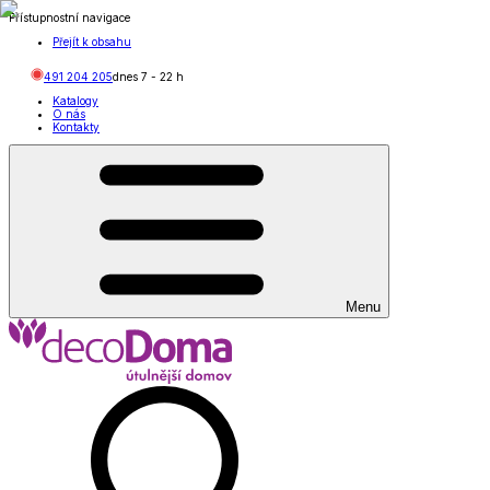
Přístupnostní navigace
Přejít k obsahu
491 204 205
dnes
7
-
22
h
Katalogy
O nás
Kontakty
Menu