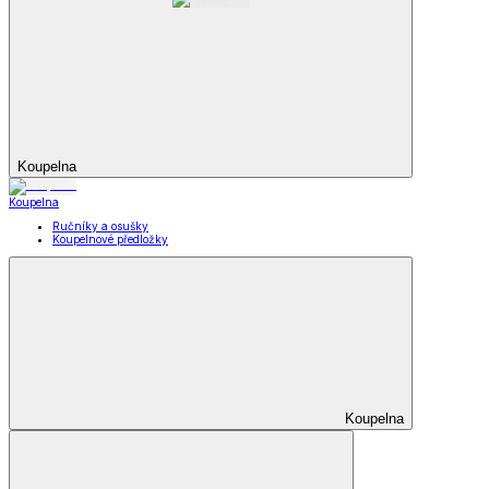
Koupelna
Koupelna
Ručníky a osušky
Koupelnové předložky
Koupelna