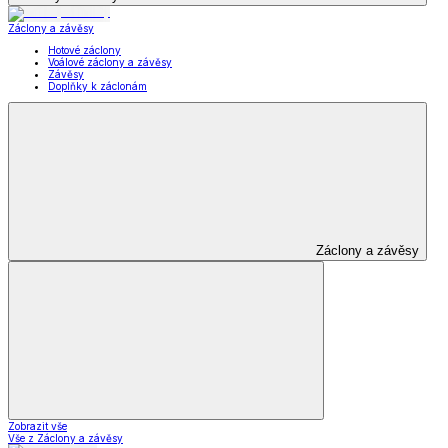
Záclony a závěsy
Hotové záclony
Voálové záclony a závěsy
Závěsy
Doplňky k záclonám
Záclony a závěsy
Zobrazit vše
Vše z Záclony a závěsy