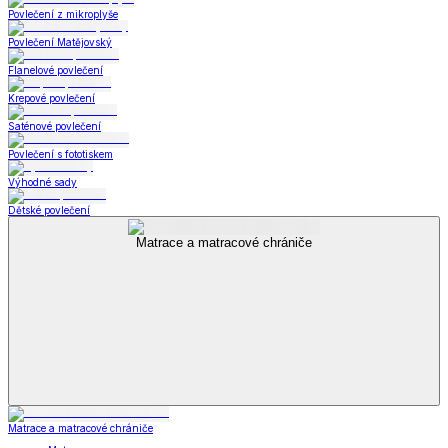
Povlečení z mikroplyše
Povlečení Matějovský
Flanelové povlečení
Krepové povlečení
Saténové povlečení
Povlečení s fototiskem
Výhodné sady
Dětské povlečení
Matrace a matracové chrániče
Matrace a matracové chrániče