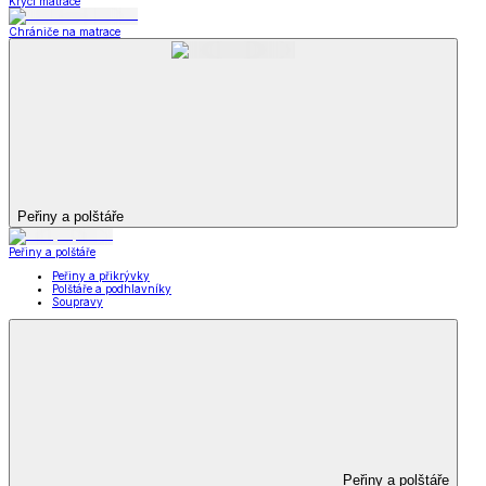
Krycí matrace
Chrániče na matrace
Peřiny a polštáře
Peřiny a polštáře
Peřiny a přikrývky
Polštáře a podhlavníky
Soupravy
Peřiny a polštáře