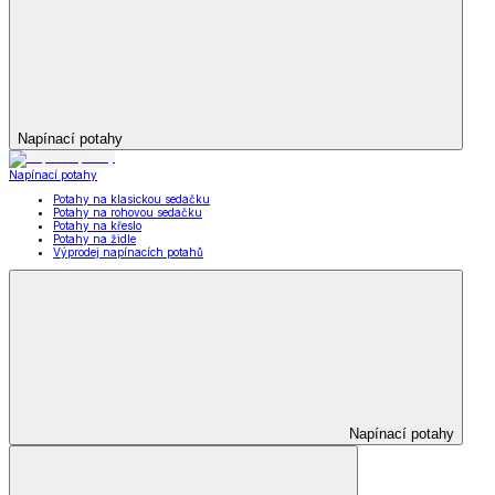
Napínací potahy
Napínací potahy
Potahy na klasickou sedačku
Potahy na rohovou sedačku
Potahy na křeslo
Potahy na židle
Výprodej napínacích potahů
Napínací potahy