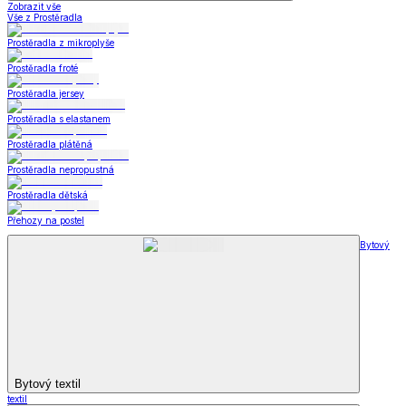
Zobrazit vše
Vše z Prostěradla
Prostěradla z mikroplyše
Prostěradla froté
Prostěradla jersey
Prostěradla s elastanem
Prostěradla plátěná
Prostěradla nepropustná
Prostěradla dětská
Přehozy na postel
Bytový
Bytový textil
textil