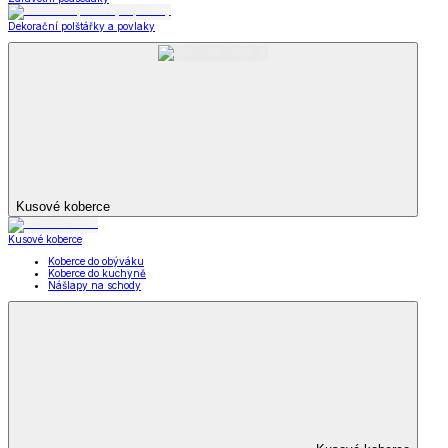
Dekorační polštářky a povlaky
Kusové koberce
Kusové koberce
Koberce do obýváku
Koberce do kuchyně
Nášlapy na schody