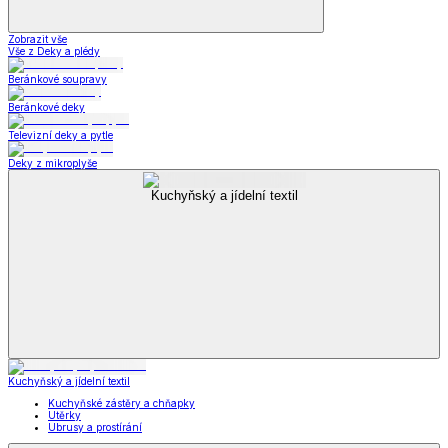
Zobrazit vše
Vše z Deky a plédy
Beránkové soupravy
Beránkové deky
Televizní deky a pytle
Deky z mikroplyše
Kuchyňský a jídelní textil
Kuchyňský a jídelní textil
Kuchyňské zástěry a chňapky
Utěrky
Ubrusy a prostírání