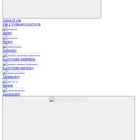
Zobrazit vše
Vše z Vybavení kuchyně
Vaření
Pečení
Stolování
Kuchyňské spotřebiče
Kuchyňské pomůcky
Skladování
Nápoje
Zavařování