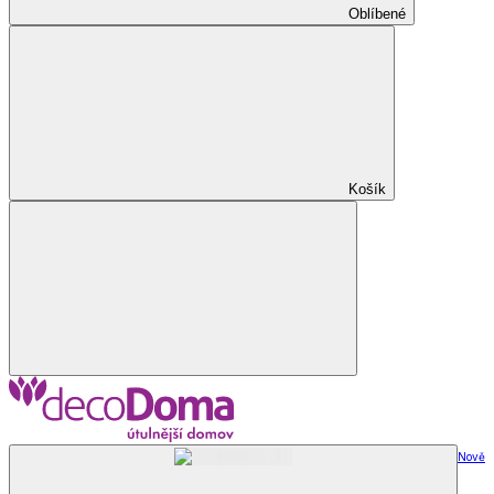
Oblíbené
Košík
Nově