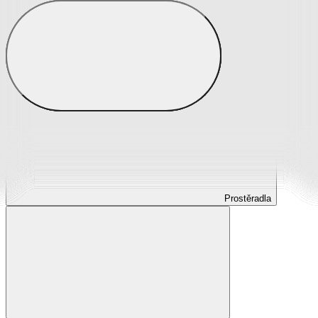
Prostěradla
Prostěradla z mikroplyše
Prostěradla froté
Prostěradla jersey
Prostěradla s elastanem
Prostěradla plátěná
Prostěradla nepropustná
Prostěradla dětská
Prostěradla