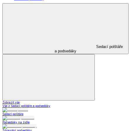
Sedací polštáře
a podsedáky
Zobrazit vše
Vše z Sedací polštáře a podsedáky
Sedací polštáře
Podsedáky na židle
Zdravotní podsedáky