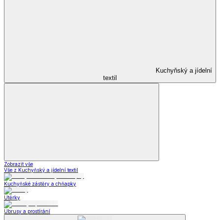
Kuchyňský a jídelní
textil
Zobrazit vše
Vše z Kuchyňský a jídelní textil
Kuchyňské zástěry a chňapky
Utěrky
Ubrusy a prostírání