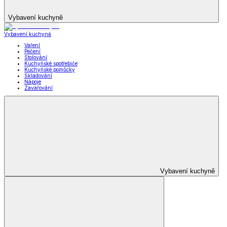
Vybavení kuchyně
Vybavení kuchyně
Vaření
Pečení
Stolování
Kuchyňské spotřebiče
Kuchyňské pomůcky
Skladování
Nápoje
Zavařování
Vybavení kuchyně