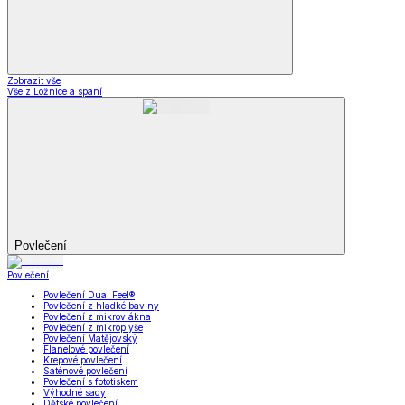
Zobrazit vše
Vše z Ložnice a spaní
Povlečení
Povlečení
Povlečení Dual Feel®
Povlečení z hladké bavlny
Povlečení z mikrovlákna
Povlečení z mikroplyše
Povlečení Matějovský
Flanelové povlečení
Krepové povlečení
Saténové povlečení
Povlečení s fototiskem
Výhodné sady
Dětské povlečení