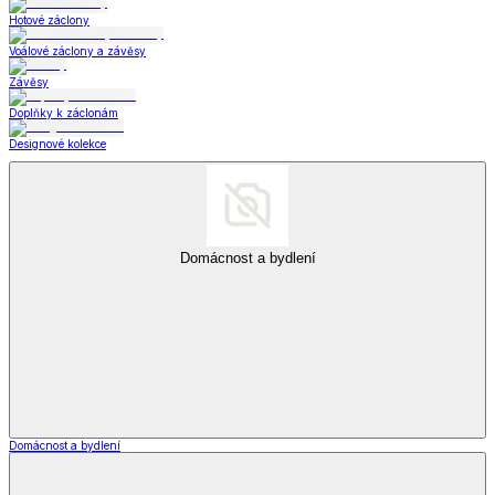
Hotové záclony
Voálové záclony a závěsy
Závěsy
Doplňky k záclonám
Designové kolekce
Domácnost a bydlení
Domácnost a bydlení