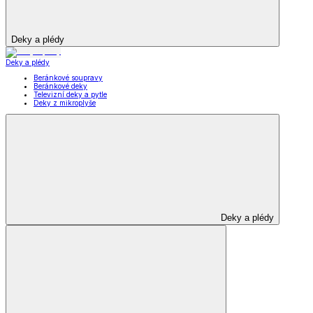
Deky a plédy
Deky a plédy
Beránkové soupravy
Beránkové deky
Televizní deky a pytle
Deky z mikroplyše
Deky a plédy