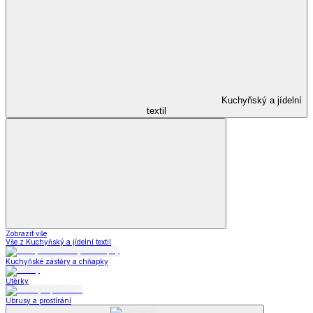
Kuchyňský a jídelní
textil
Zobrazit vše
Vše z Kuchyňský a jídelní textil
Kuchyňské zástěry a chňapky
Utěrky
Ubrusy a prostírání