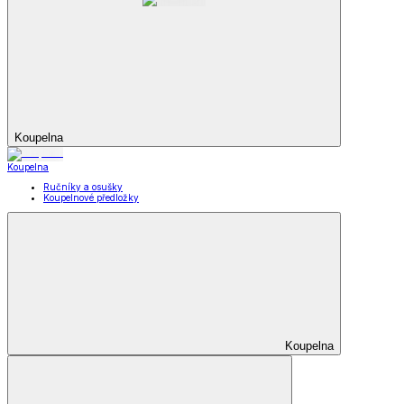
Koupelna
Koupelna
Ručníky a osušky
Koupelnové předložky
Koupelna