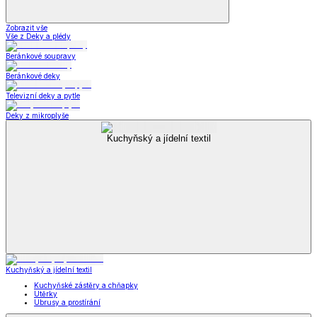
Zobrazit vše
Vše z Deky a plédy
Beránkové soupravy
Beránkové deky
Televizní deky a pytle
Deky z mikroplyše
Kuchyňský a jídelní textil
Kuchyňský a jídelní textil
Kuchyňské zástěry a chňapky
Utěrky
Ubrusy a prostírání