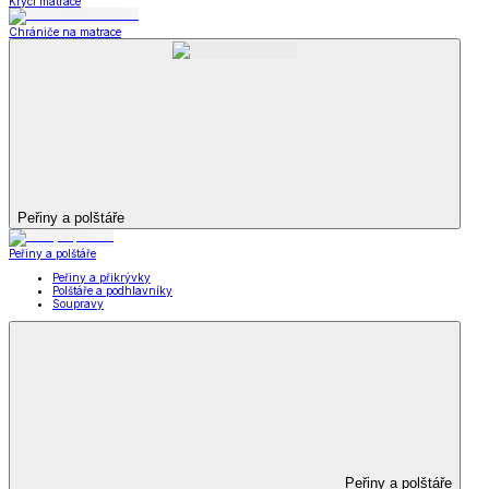
Krycí matrace
Chrániče na matrace
Peřiny a polštáře
Peřiny a polštáře
Peřiny a přikrývky
Polštáře a podhlavníky
Soupravy
Peřiny a polštáře