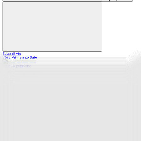
Zobrazit vše
Vše z Peřiny a polštáře
Peřiny a přikrývky
Polštáře a podhlavníky
Soupravy
Prostěradla