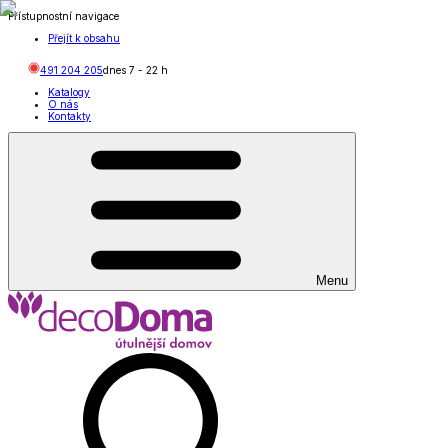
Přístupnostní navigace
Přejít k obsahu
491 204 205
dnes
7
-
22
h
Katalogy
O nás
Kontakty
Menu