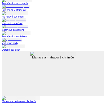
Povlečení z mikroplyše
Povlečení Matějovský
Flanelové povlečení
Krepové povlečení
Saténové povlečení
Povlečení s fototiskem
Výhodné sady
Dětské povlečení
Matrace a matracové chrániče
Matrace a matracové chrániče