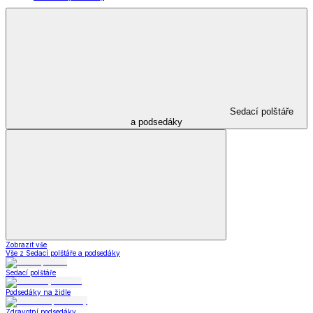
Sedací polštáře
a podsedáky
Zobrazit vše
Vše z Sedací polštáře a podsedáky
Sedací polštáře
Podsedáky na židle
Zdravotní podsedáky