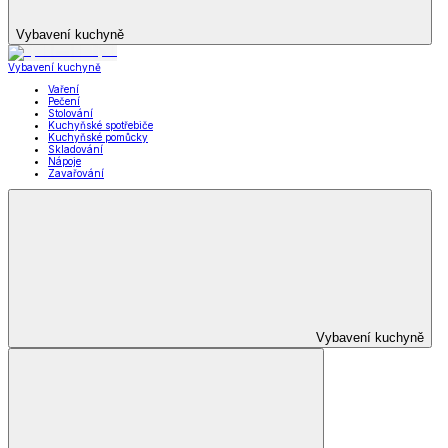
Vybavení kuchyně
Vybavení kuchyně
Vaření
Pečení
Stolování
Kuchyňské spotřebiče
Kuchyňské pomůcky
Skladování
Nápoje
Zavařování
Vybavení kuchyně