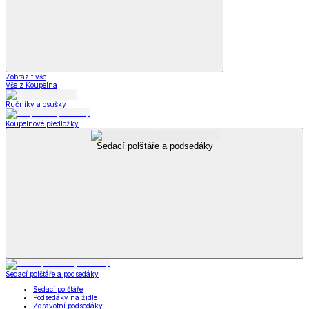
Zobrazit vše
Vše z Koupelna
Ručníky a osušky
Koupelnové předložky
Sedací polštáře a podsedáky
Sedací polštáře a podsedáky
Sedací polštáře
Podsedáky na židle
Zdravotní podsedáky