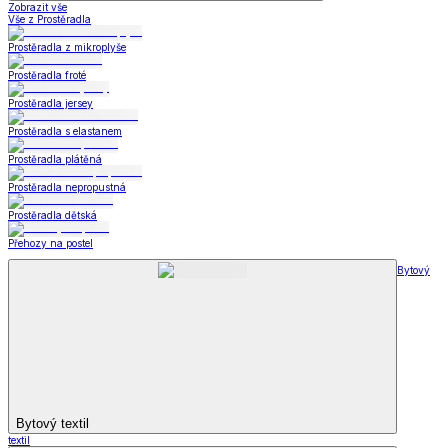
Zobrazit vše
Vše z Prostěradla
Prostěradla z mikroplyše
Prostěradla froté
Prostěradla jersey
Prostěradla s elastanem
Prostěradla plátěná
Prostěradla nepropustná
Prostěradla dětská
Přehozy na postel
Bytový
Bytový textil
textil