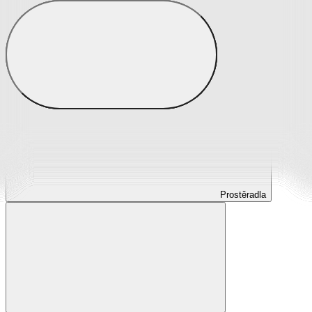
Prostěradla
Prostěradla z mikroplyše
Prostěradla froté
Prostěradla jersey
Prostěradla s elastanem
Prostěradla plátěná
Prostěradla nepropustná
Prostěradla dětská
Prostěradla