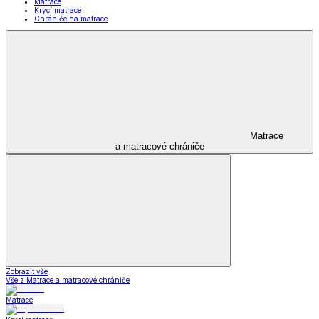
Matrace
Krycí matrace
Chrániče na matrace
Matrace
a matracové chrániče
Zobrazit vše
Vše z Matrace a matracové chrániče
Matrace