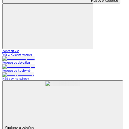
Kusové koberce
Zobrazit vše
Vše z Kusové koberce
Koberce do obýváku
Koberce do kuchyně
Nášlapy na schody
Záclony a závěsy