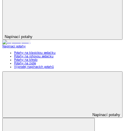
Napínací potahy
Napínací potahy
Potahy na klasickou sedačku
Potahy na rohovou sedačku
Potahy na křeslo
Potahy na židle
Výprodej napínacích potahů
Napínací potahy