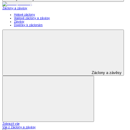
Záclony a závěsy
Hotové záclony
Voálové záclony a závěsy
Závěsy
Doplňky k záclonám
Záclony a závěsy
Zobrazit vše
Vše z Záclony a závěsy