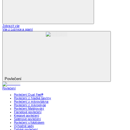
Zobrazit vše
Vše z Ložnice a spaní
Povlečení
Povlečení
Povlečení Dual Feel®
Povlečení z hladké bavlny
Povlečení z mikrovlákna
Povlečení z mikroplyše
Povlečení Matějovský
Flanelové povlečení
Krepové povlečení
Saténové povlečení
Povlečení s fototiskem
Výhodné sady
Dětské povlečení