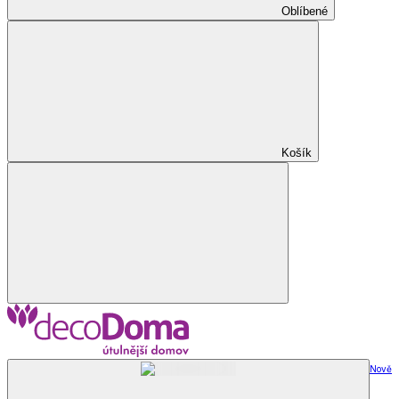
Oblíbené
Košík
Nově