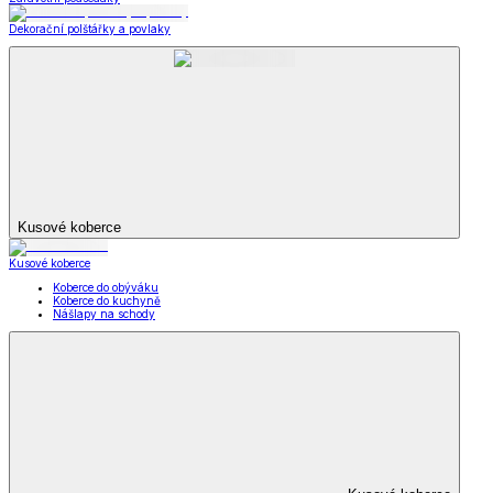
Dekorační polštářky a povlaky
Kusové koberce
Kusové koberce
Koberce do obýváku
Koberce do kuchyně
Nášlapy na schody