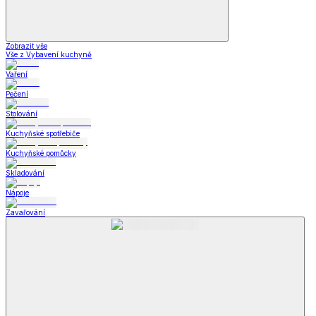
Zobrazit vše
Vše z Vybavení kuchyně
Vaření
Pečení
Stolování
Kuchyňské spotřebiče
Kuchyňské pomůcky
Skladování
Nápoje
Zavařování