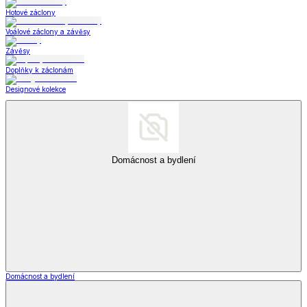
Hotové záclony
Voálové záclony a závěsy
Závěsy
Doplňky k záclonám
Designové kolekce
Domácnost a bydlení
Domácnost a bydlení