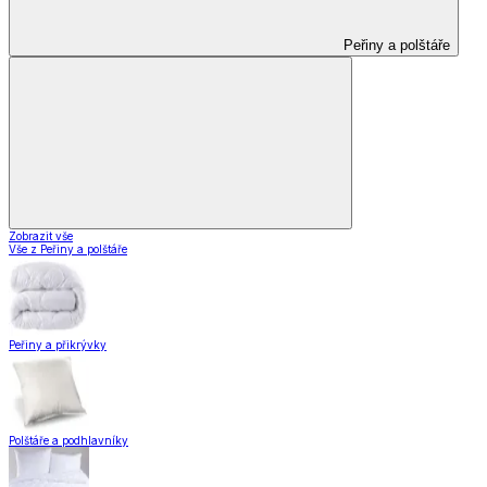
Peřiny a polštáře
Zobrazit vše
Vše z Peřiny a polštáře
Peřiny a přikrývky
Polštáře a podhlavníky