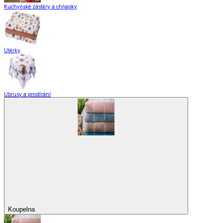
Kuchyňské zástěry a chňapky
Utěrky
Ubrusy a prostírání
Koupelna