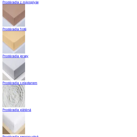
Prostěradla z mikroplyše
Prostěradla froté
Prostěradla jersey
Prostěradla s elastanem
Prostěradla plátěná
Prostěradla nepropustná