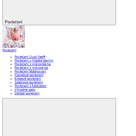
Povlečení
Povlečení
Povlečení Dual Feel®
Povlečení z hladké bavlny
Povlečení z mikrovlákna
Povlečení z mikroplyše
Povlečení Matějovský
Flanelové povlečení
Krepové povlečení
Saténové povlečení
Povlečení s fototiskem
Výhodné sady
Dětské povlečení