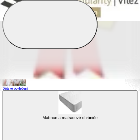
Saténové povlečení
Povlečení s fototiskem
Výhodné sady
Dětské povlečení
Matrace a matracové chrániče