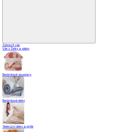
Zobrazit vše
Vše z Deky a plédy
Beránkové soupravy
Beránkové deky
Televizní deky a pytle