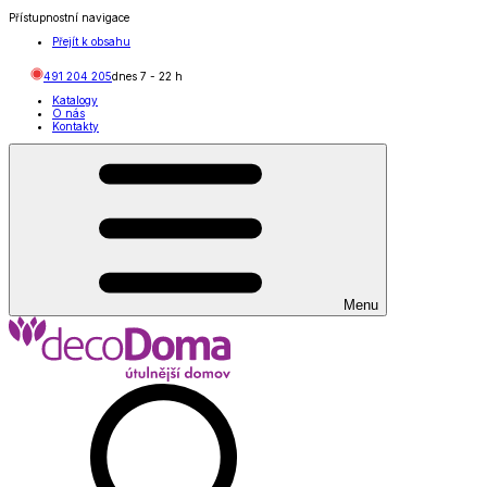
Přístupnostní navigace
Přejít k obsahu
491 204 205
dnes
7
-
22
h
Katalogy
O nás
Kontakty
Menu