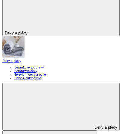
Deky a plédy
Deky a plédy
Beránkové soupravy
Beránkové deky
Televizní deky a pytle
Deky z mikroplyše
Deky a plédy