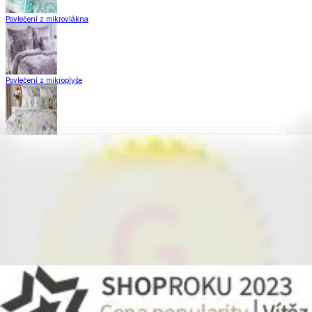
Povlečení z mikrovlákna
Povlečení z mikroplyše
Povlečení Matějovský
Flanelové povlečení
Krepové povlečení