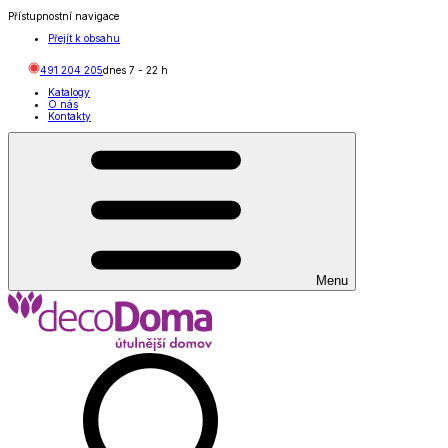
Přístupnostní navigace
Přejít k obsahu
491 204 205
dnes
7
-
22
h
Katalogy
O nás
Kontakty
Menu