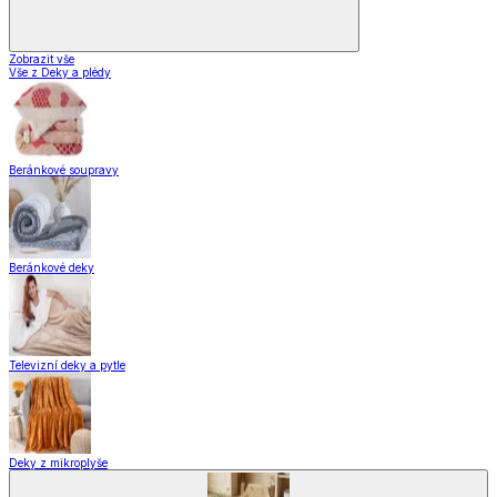
Zobrazit vše
Vše z Deky a plédy
Beránkové soupravy
Beránkové deky
Televizní deky a pytle
Deky z mikroplyše