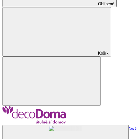
Oblíbené
Košík
Nově