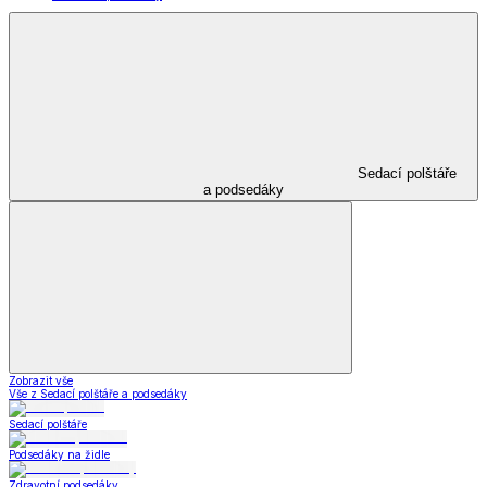
Sedací polštáře
a podsedáky
Zobrazit vše
Vše z Sedací polštáře a podsedáky
Sedací polštáře
Podsedáky na židle
Zdravotní podsedáky