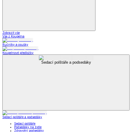
Zobrazit vše
Vše z Koupelna
Ručníky a osušky
Koupelnové předložky
Sedací polštáře a podsedáky
Sedací polštáře a podsedáky
Sedací polštáře
Podsedáky na židle
Zdravotní podsedáky