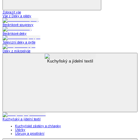
Zobrazit vše
Vše z Deky a plédy
Beránkové soupravy
Beránkové deky
Televizní deky a pytle
Deky z mikroplyše
Kuchyňský a jídelní textil
Kuchyňský a jídelní textil
Kuchyňské zástěry a chňapky
Utěrky
Ubrusy a prostírání