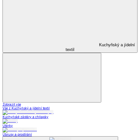
Kuchyňský a jídelní
textil
Zobrazit vše
Vše z Kuchyňský a jídelní textil
Kuchyňské zástěry a chňapky
Utěrky
Ubrusy a prostírání