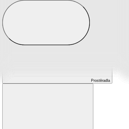
Prostěradla
Prostěradla z mikroplyše
Prostěradla froté
Prostěradla jersey
Prostěradla s elastanem
Prostěradla plátěná
Prostěradla nepropustná
Prostěradla dětská
Prostěradla