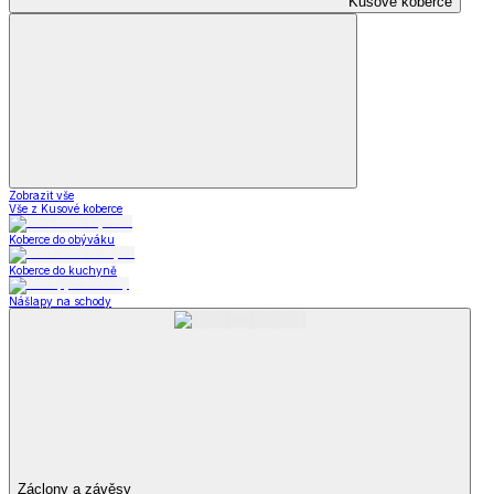
Kusové koberce
Zobrazit vše
Vše z Kusové koberce
Koberce do obýváku
Koberce do kuchyně
Nášlapy na schody
Záclony a závěsy