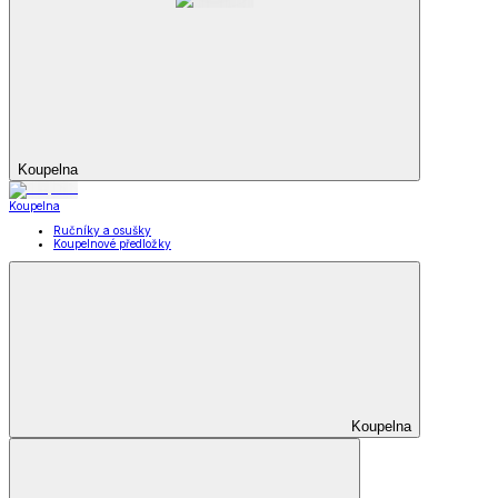
Koupelna
Koupelna
Ručníky a osušky
Koupelnové předložky
Koupelna