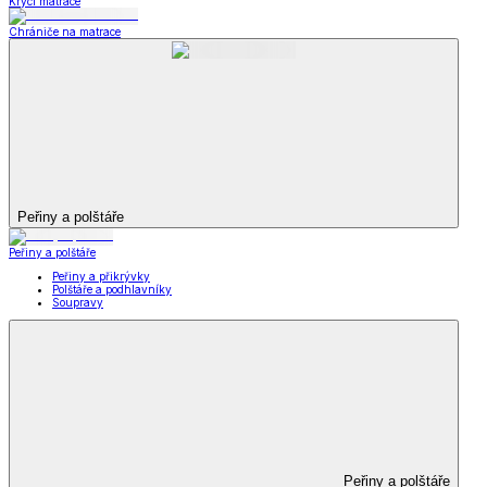
Krycí matrace
Chrániče na matrace
Peřiny a polštáře
Peřiny a polštáře
Peřiny a přikrývky
Polštáře a podhlavníky
Soupravy
Peřiny a polštáře