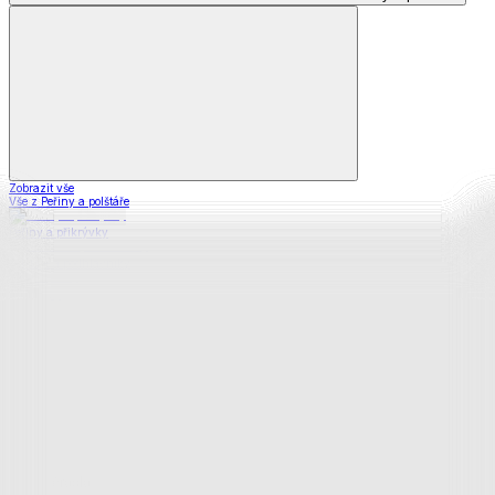
Zobrazit vše
Vše z Peřiny a polštáře
Peřiny a přikrývky
Polštáře a podhlavníky
Soupravy
Prostěradla