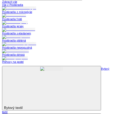
Zobrazit vše
Vše z Prostěradla
Prostěradla z mikroplyše
Prostěradla froté
Prostěradla jersey
Prostěradla s elastanem
Prostěradla plátěná
Prostěradla nepropustná
Prostěradla dětská
Přehozy na postel
Bytový
Bytový textil
textil