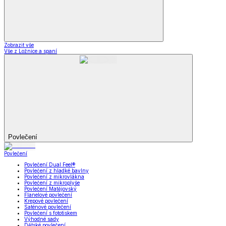
Zobrazit vše
Vše z Ložnice a spaní
Povlečení
Povlečení
Povlečení Dual Feel®
Povlečení z hladké bavlny
Povlečení z mikrovlákna
Povlečení z mikroplyše
Povlečení Matějovský
Flanelové povlečení
Krepové povlečení
Saténové povlečení
Povlečení s fototiskem
Výhodné sady
Dětské povlečení