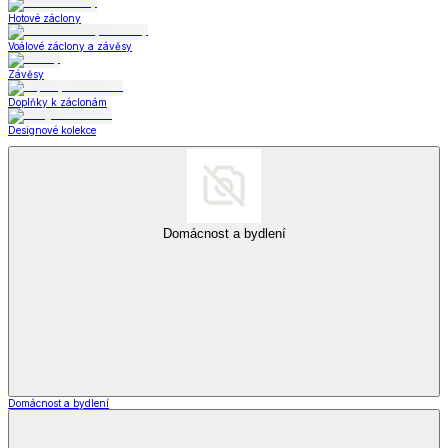
Hotové záclony
Voálové záclony a závěsy
Závěsy
Doplňky k záclonám
Designové kolekce
Domácnost a bydlení
Domácnost a bydlení