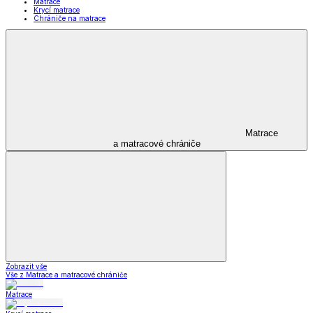
Matrace
Krycí matrace
Chrániče na matrace
Matrace
a matracové chrániče
Zobrazit vše
Vše z Matrace a matracové chrániče
Matrace