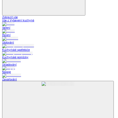
Zobrazit vše
Vše z Vybavení kuchyně
Vaření
Pečení
Stolování
Kuchyňské spotřebiče
Kuchyňské pomůcky
Skladování
Nápoje
Zavařování