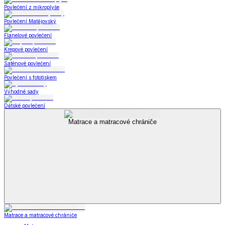
Povlečení z mikroplyše
Povlečení Matějovský
Flanelové povlečení
Krepové povlečení
Saténové povlečení
Povlečení s fototiskem
Výhodné sady
Dětské povlečení
Matrace a matracové chrániče
Matrace a matracové chrániče