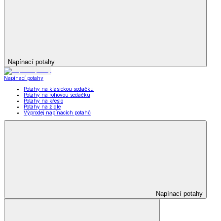
Napínací potahy
Napínací potahy
Potahy na klasickou sedačku
Potahy na rohovou sedačku
Potahy na křeslo
Potahy na židle
Výprodej napínacích potahů
Napínací potahy