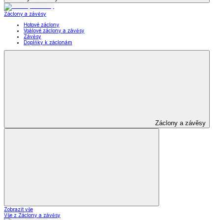
Záclony a závěsy
Hotové záclony
Voálové záclony a závěsy
Závěsy
Doplňky k záclonám
Záclony a závěsy
Zobrazit vše
Vše z Záclony a závěsy