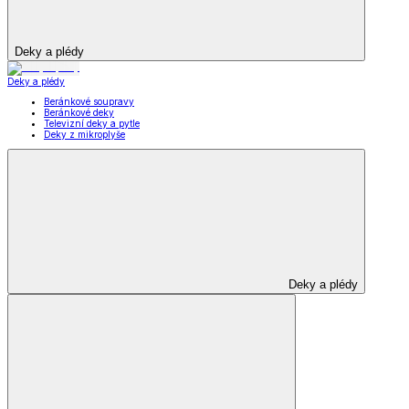
Deky a plédy
Deky a plédy
Beránkové soupravy
Beránkové deky
Televizní deky a pytle
Deky z mikroplyše
Deky a plédy