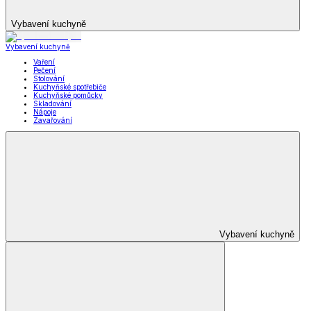
Vybavení kuchyně
Vybavení kuchyně
Vaření
Pečení
Stolování
Kuchyňské spotřebiče
Kuchyňské pomůcky
Skladování
Nápoje
Zavařování
Vybavení kuchyně