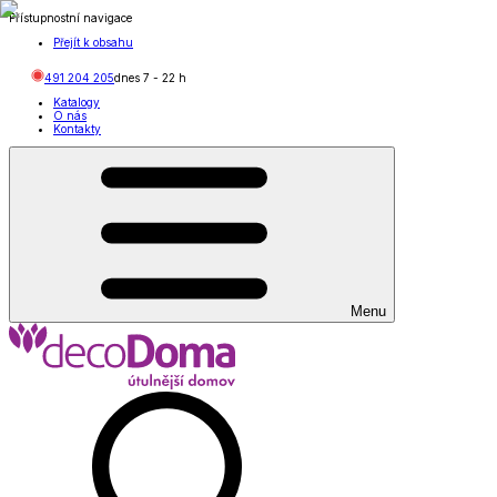
Přístupnostní navigace
Přejít k obsahu
491 204 205
dnes
7
-
22
h
Katalogy
O nás
Kontakty
Menu