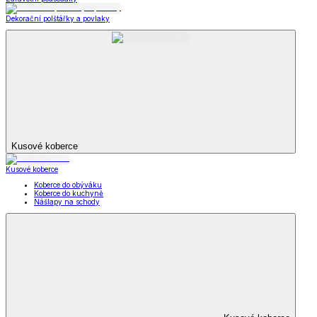
Dekorační polštářky a povlaky
Kusové koberce
Kusové koberce
Koberce do obýváku
Koberce do kuchyně
Nášlapy na schody