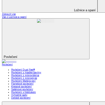
Kuchyňský a jídelní textil
Kuchyňský a jídelní textil
Kuchyňské zástěry a chňapky
Utěrky
Ubrusy a prostírání
Kuchyňský a jídelní tex
Zobrazit vše
Vše z Kuchyňský a jídelní textil
Kuchyňské zástěry a chňapky
Utěrky
Ubrusy a prostírání