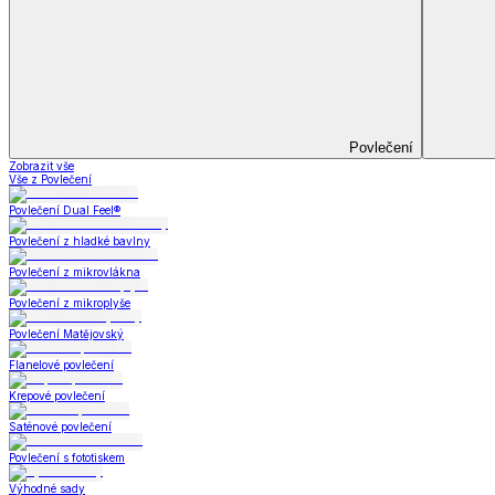
Koupelna
Koupelna
Ručníky a osušky
Koupelnové předložky
Koupelna
Zobrazit vše
Vše z Koupelna
Ručníky a osušky
Koupelnové předložky