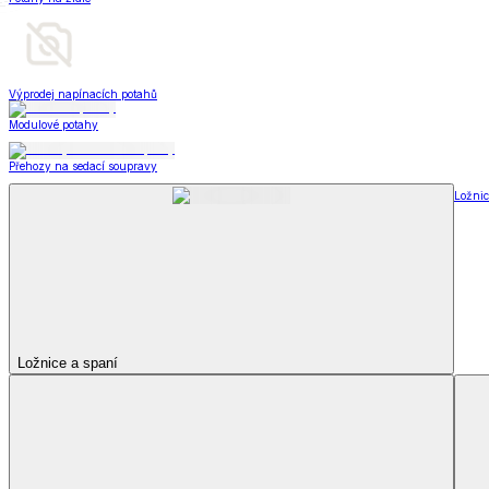
Televizní deky a pytle
Deky z mikroplyše
Deky a plédy
Zobrazit vše
Vše z Deky a plédy
Beránkové soupravy
Beránkové deky
Televizní deky a pytle
Deky z mikroplyše