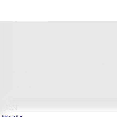
Bytový textil
Bytový textil
Zobrazit vše
Vše z Bytový textil
Deky a plédy
Deky a plédy
Beránkové soupravy
Beránkové deky