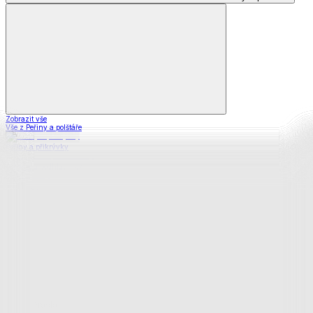
Zobrazit vše
Vše z Peřiny a polštáře
Peřiny a přikrývky
Polštáře a podhlavníky
Soupravy
Prostěradla