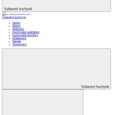
Vybavení kuchyně
Vybavení kuchyně
Vaření
Pečení
Stolování
Kuchyňské spotřebiče
Kuchyňské pomůcky
Skladování
Nápoje
Zavařování
Vybavení kuchyně