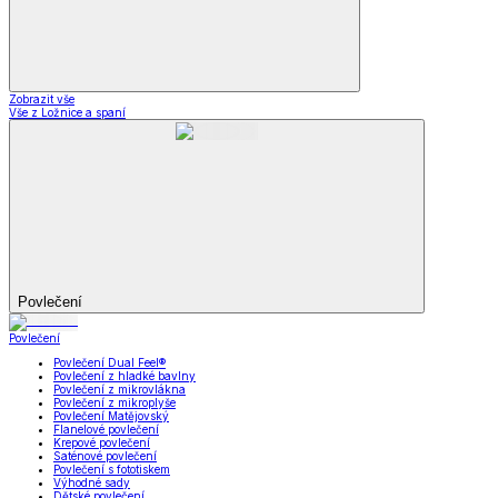
Zobrazit vše
Vše z Ložnice a spaní
Povlečení
Povlečení
Povlečení Dual Feel®
Povlečení z hladké bavlny
Povlečení z mikrovlákna
Povlečení z mikroplyše
Povlečení Matějovský
Flanelové povlečení
Krepové povlečení
Saténové povlečení
Povlečení s fototiskem
Výhodné sady
Dětské povlečení