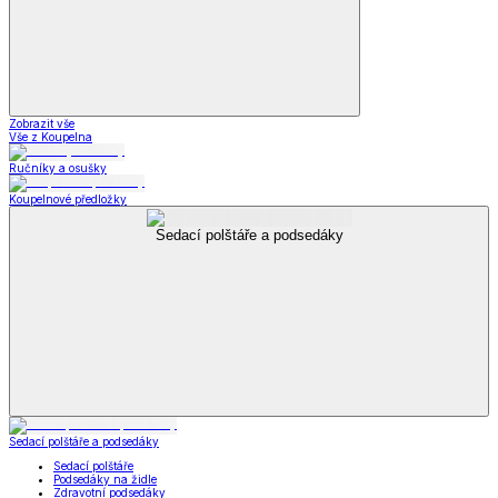
Zobrazit vše
Vše z Koupelna
Ručníky a osušky
Koupelnové předložky
Sedací polštáře a podsedáky
Sedací polštáře a podsedáky
Sedací polštáře
Podsedáky na židle
Zdravotní podsedáky