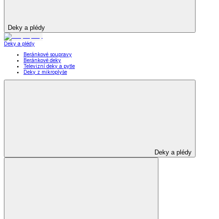
Deky a plédy
Deky a plédy
Beránkové soupravy
Beránkové deky
Televizní deky a pytle
Deky z mikroplyše
Deky a plédy