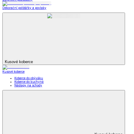
Dekorační polštářky a povlaky
Kusové koberce
Kusové koberce
Koberce do obýváku
Koberce do kuchyně
Nášlapy na schody