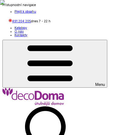
Přístupnostní navigace
Přejít k obsahu
491 204 205
dnes
7
-
22
h
Katalogy
O nás
Kontakty
Menu