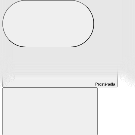
Prostěradla
Prostěradla z mikroplyše
Prostěradla froté
Prostěradla jersey
Prostěradla s elastanem
Prostěradla plátěná
Prostěradla nepropustná
Prostěradla dětská
Prostěradla