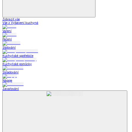
Zobrazit vše
Vše z Vybavení kuchyně
Vaření
Pečení
Stolování
Kuchyňské spotřebiče
Kuchyňské pomůcky
Skladování
Nápoje
Zavařování