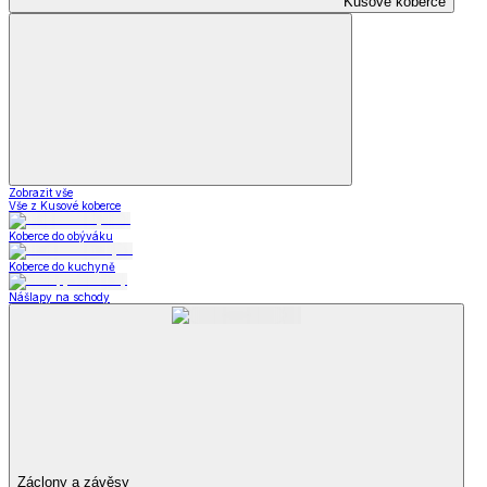
Kusové koberce
Zobrazit vše
Vše z Kusové koberce
Koberce do obýváku
Koberce do kuchyně
Nášlapy na schody
Záclony a závěsy