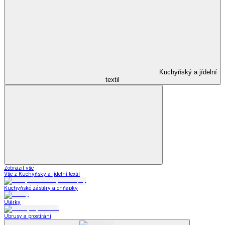
Kuchyňský a jídelní
textil
Zobrazit vše
Vše z Kuchyňský a jídelní textil
Kuchyňské zástěry a chňapky
Utěrky
Ubrusy a prostírání