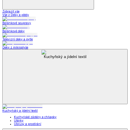
Zobrazit vše
Vše z Deky a plédy
Beránkové soupravy
Beránkové deky
Televizní deky a pytle
Deky z mikroplyše
Kuchyňský a jídelní textil
Kuchyňský a jídelní textil
Kuchyňské zástěry a chňapky
Utěrky
Ubrusy a prostírání