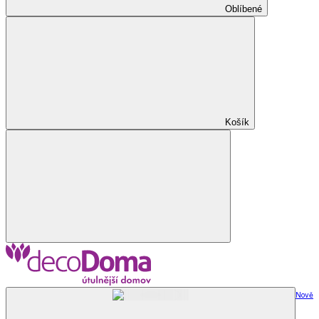
Oblíbené
Košík
Nově