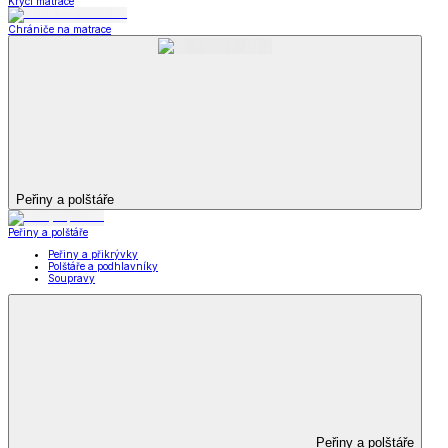
Krycí matrace
Chrániče na matrace
Peřiny a polštáře
Peřiny a polštáře
Peřiny a přikrývky
Polštáře a podhlavníky
Soupravy
Peřiny a polštáře