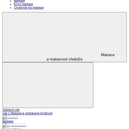
Matrace
Krycí matrace
Chrániče na matrace
Matrace
a matracové chrániče
Zobrazit vše
Vše z Matrace a matracové chrániče
Matrace