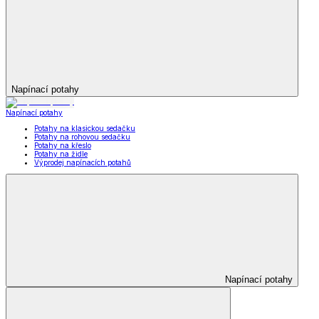
Napínací potahy
Napínací potahy
Potahy na klasickou sedačku
Potahy na rohovou sedačku
Potahy na křeslo
Potahy na židle
Výprodej napínacích potahů
Napínací potahy