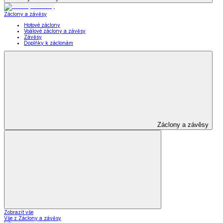
Záclony a závěsy
Hotové záclony
Voálové záclony a závěsy
Závěsy
Doplňky k záclonám
Záclony a závěsy
Zobrazit vše
Vše z Záclony a závěsy