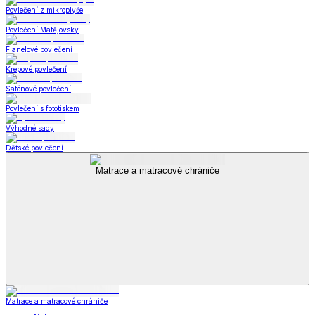
Povlečení z mikroplyše
Povlečení Matějovský
Flanelové povlečení
Krepové povlečení
Saténové povlečení
Povlečení s fototiskem
Výhodné sady
Dětské povlečení
Matrace a matracové chrániče
Matrace a matracové chrániče