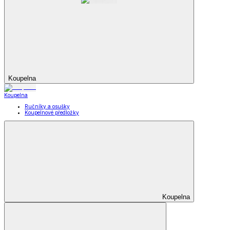
Koupelna
Koupelna
Ručníky a osušky
Koupelnové předložky
Koupelna