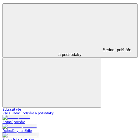
Sedací polštáře
a podsedáky
Zobrazit vše
Vše z Sedací polštáře a podsedáky
Sedací polštáře
Podsedáky na židle
Zdravotní podsedáky