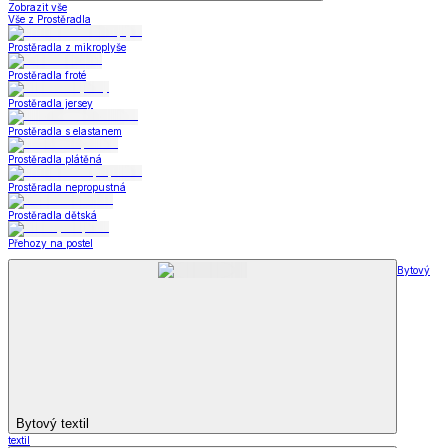
Zobrazit vše
Vše z Prostěradla
Prostěradla z mikroplyše
Prostěradla froté
Prostěradla jersey
Prostěradla s elastanem
Prostěradla plátěná
Prostěradla nepropustná
Prostěradla dětská
Přehozy na postel
Bytový
Bytový textil
textil