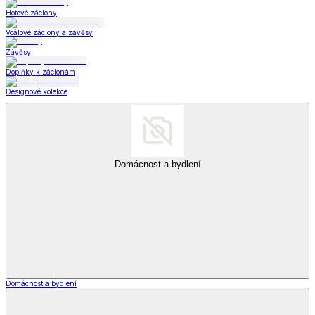
Hotové záclony
Voálové záclony a závěsy
Závěsy
Doplňky k záclonám
Designové kolekce
Domácnost a bydlení
Domácnost a bydlení