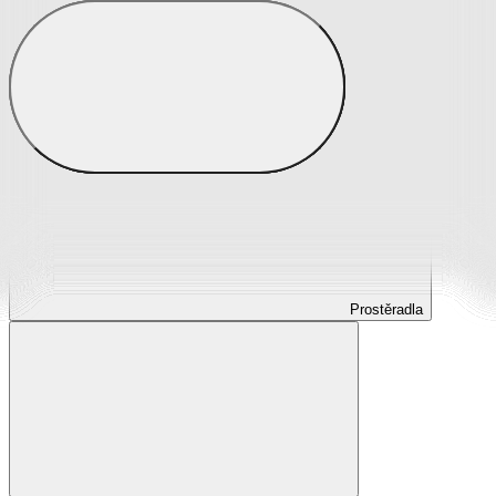
Prostěradla
Prostěradla z mikroplyše
Prostěradla froté
Prostěradla jersey
Prostěradla s elastanem
Prostěradla plátěná
Prostěradla nepropustná
Prostěradla dětská
Prostěradla