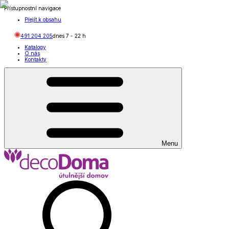
Přístupnostní navigace
Přejít k obsahu
491 204 205
dnes
7
-
22
h
Katalogy
O nás
Kontakty
Menu