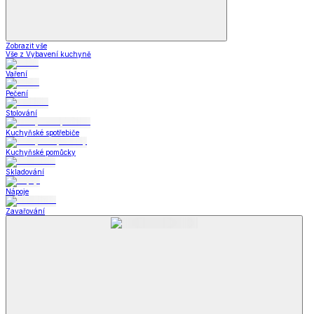
Zobrazit vše
Vše z Vybavení kuchyně
Vaření
Pečení
Stolování
Kuchyňské spotřebiče
Kuchyňské pomůcky
Skladování
Nápoje
Zavařování