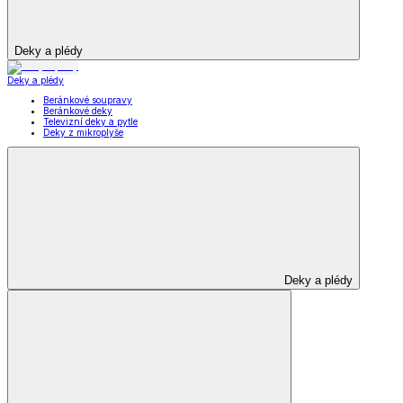
Deky a plédy
Deky a plédy
Beránkové soupravy
Beránkové deky
Televizní deky a pytle
Deky z mikroplyše
Deky a plédy