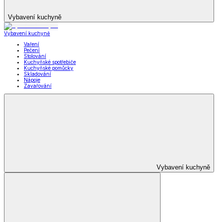
Vybavení kuchyně
Vybavení kuchyně
Vaření
Pečení
Stolování
Kuchyňské spotřebiče
Kuchyňské pomůcky
Skladování
Nápoje
Zavařování
Vybavení kuchyně