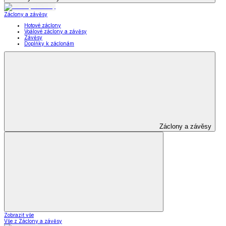
Záclony a závěsy
Hotové záclony
Voálové záclony a závěsy
Závěsy
Doplňky k záclonám
Záclony a závěsy
Zobrazit vše
Vše z Záclony a závěsy