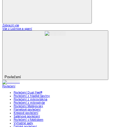
Zobrazit vše
Vše z Ložnice a spaní
Povlečení
Povlečení
Povlečení Dual Feel®
Povlečení z hladké bavlny
Povlečení z mikrovlákna
Povlečení z mikroplyše
Povlečení Matějovský
Flanelové povlečení
Krepové povlečení
Saténové povlečení
Povlečení s fototiskem
Výhodné sady
Dětské povlečení