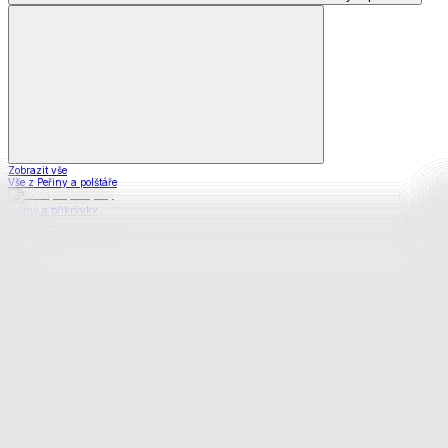
Zobrazit vše
Vše z Peřiny a polštáře
Peřiny a přikrývky
Polštáře a podhlavníky
Soupravy
Prostěradla