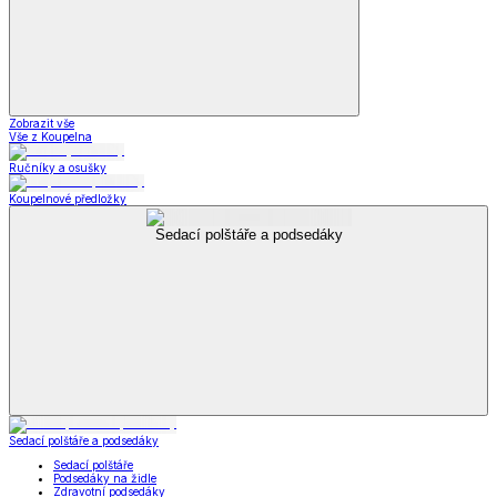
Zobrazit vše
Vše z Koupelna
Ručníky a osušky
Koupelnové předložky
Sedací polštáře a podsedáky
Sedací polštáře a podsedáky
Sedací polštáře
Podsedáky na židle
Zdravotní podsedáky