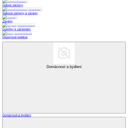
Hotové záclony
Voálové záclony a závěsy
Závěsy
Doplňky k záclonám
Designové kolekce
Domácnost a bydlení
Domácnost a bydlení