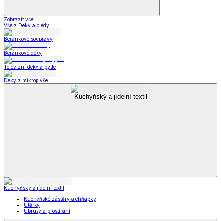
Zobrazit vše
Vše z Deky a plédy
Beránkové soupravy
Beránkové deky
Televizní deky a pytle
Deky z mikroplyše
Kuchyňský a jídelní textil
Kuchyňský a jídelní textil
Kuchyňské zástěry a chňapky
Utěrky
Ubrusy a prostírání