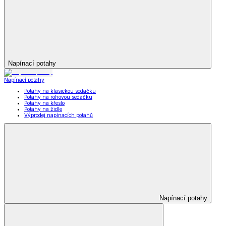
Napínací potahy
Napínací potahy
Potahy na klasickou sedačku
Potahy na rohovou sedačku
Potahy na křeslo
Potahy na židle
Výprodej napínacích potahů
Napínací potahy