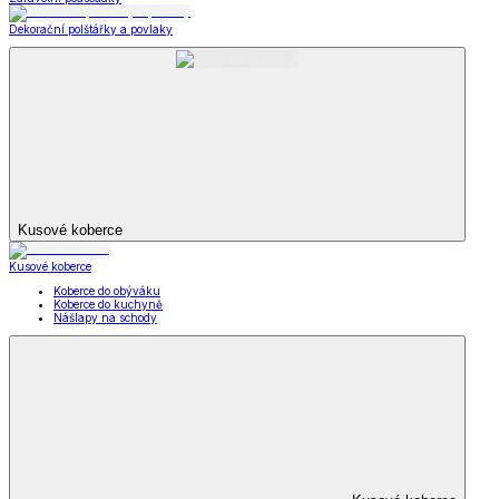
Dekorační polštářky a povlaky
Kusové koberce
Kusové koberce
Koberce do obýváku
Koberce do kuchyně
Nášlapy na schody