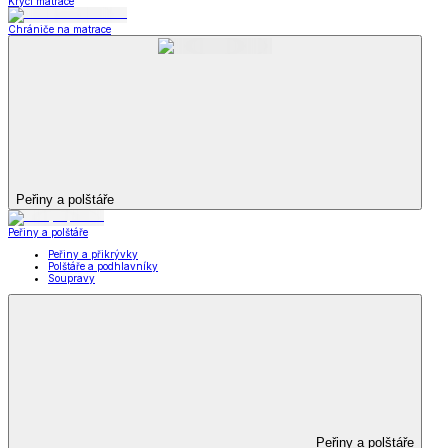
Krycí matrace
Chrániče na matrace
Peřiny a polštáře
Peřiny a polštáře
Peřiny a přikrývky
Polštáře a podhlavníky
Soupravy
Peřiny a polštáře