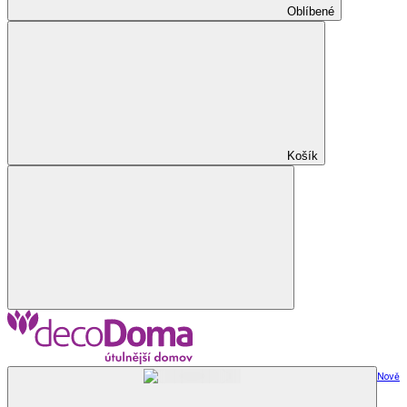
Oblíbené
Košík
Nově