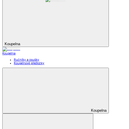
Koupelna
Koupelna
Ručníky a osušky
Koupelnové předložky
Koupelna