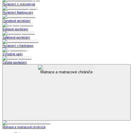
Povlečení z mikroplyše
Povlečení Matějovský
Flanelové povlečení
Krepové povlečení
Saténové povlečení
Povlečení s fototiskem
Výhodné sady
Dětské povlečení
Matrace a matracové chrániče
Matrace a matracové chrániče