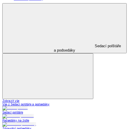
Sedací polštáře
a podsedáky
Zobrazit vše
Vše z Sedací polštáře a podsedáky
Sedací polštáře
Podsedáky na židle
Zdravotní podsedáky