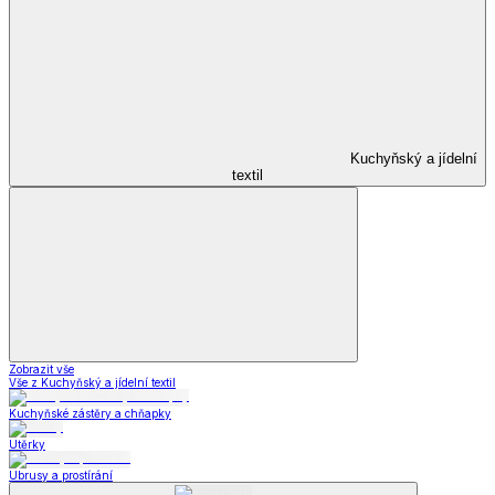
Kuchyňský a jídelní
textil
Zobrazit vše
Vše z Kuchyňský a jídelní textil
Kuchyňské zástěry a chňapky
Utěrky
Ubrusy a prostírání