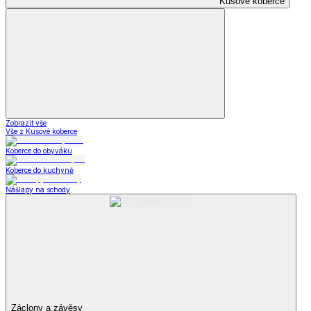
Kusové koberce
Zobrazit vše
Vše z Kusové koberce
Koberce do obýváku
Koberce do kuchyně
Nášlapy na schody
Záclony a závěsy