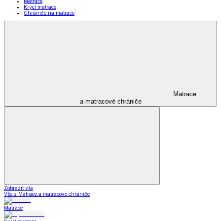
Matrace
Krycí matrace
Chrániče na matrace
Matrace
a matracové chrániče
Zobrazit vše
Vše z Matrace a matracové chrániče
Matrace