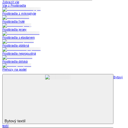
Zobrazit vše
Vše z Prostěradla
Prostěradla z mikroplyše
Prostěradla froté
Prostěradla jersey
Prostěradla s elastanem
Prostěradla plátěná
Prostěradla nepropustná
Prostěradla dětská
Přehozy na postel
Bytový
Bytový textil
textil