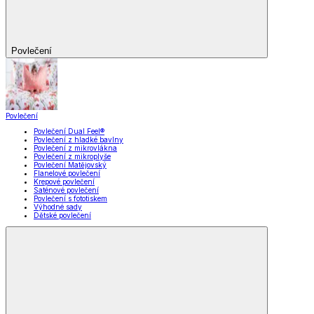
Povlečení
Povlečení
Povlečení Dual Feel®
Povlečení z hladké bavlny
Povlečení z mikrovlákna
Povlečení z mikroplyše
Povlečení Matějovský
Flanelové povlečení
Krepové povlečení
Saténové povlečení
Povlečení s fototiskem
Výhodné sady
Dětské povlečení