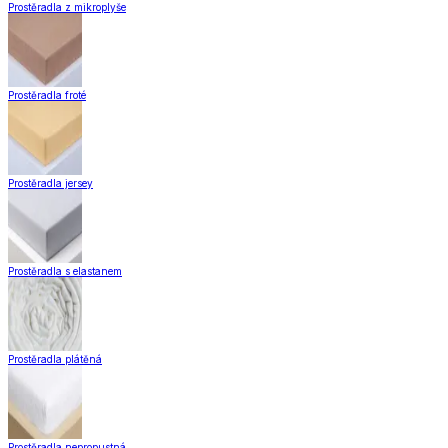
Prostěradla z mikroplyše
Prostěradla froté
Prostěradla jersey
Prostěradla s elastanem
Prostěradla plátěná
Prostěradla nepropustná