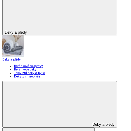
Deky a plédy
Deky a plédy
Beránkové soupravy
Beránkové deky
Televizní deky a pytle
Deky z mikroplyše
Deky a plédy