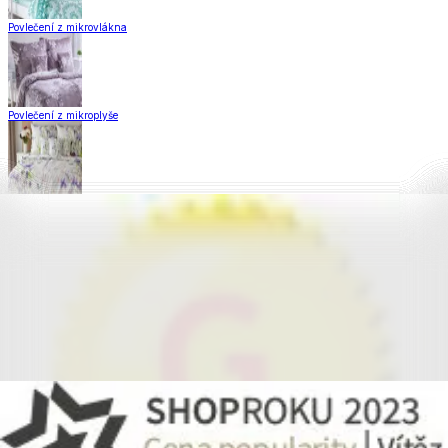
Povlečení z mikrovlákna
Povlečení z mikroplyše
Povlečení Matějovský
Flanelové povlečení
Krepové povlečení