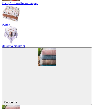
Kuchyňské zástěry a chňapky
Utěrky
Ubrusy a prostírání
Koupelna