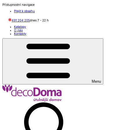
Přístupnostní navigace
Přejít k obsahu
491 204 205
dnes
7
-
22
h
Katalogy
O nás
Kontakty
Menu