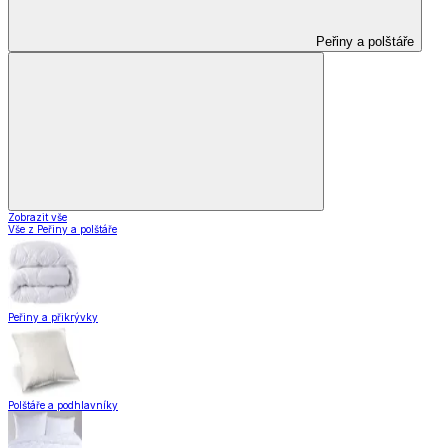
Peřiny a polštáře
Zobrazit vše
Vše z Peřiny a polštáře
Peřiny a přikrývky
Polštáře a podhlavníky