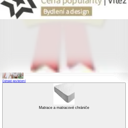
Saténové povlečení
Povlečení s fototiskem
Výhodné sady
Dětské povlečení
Matrace a matracové chrániče