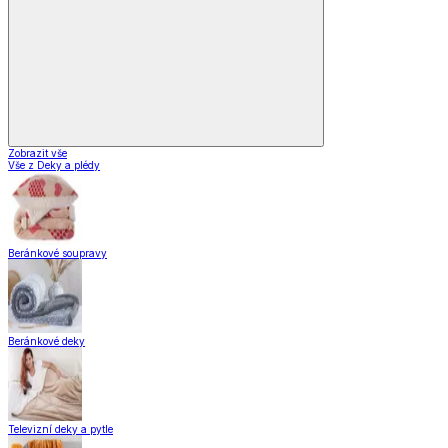
Zobrazit vše
Vše z Deky a plédy
Beránkové soupravy
Beránkové deky
Televizní deky a pytle