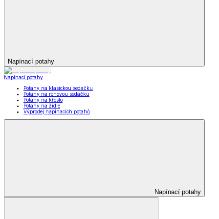
Napínací potahy
Napínací potahy
Potahy na klasickou sedačku
Potahy na rohovou sedačku
Potahy na křeslo
Potahy na židle
Výprodej napínacích potahů
Napínací potahy