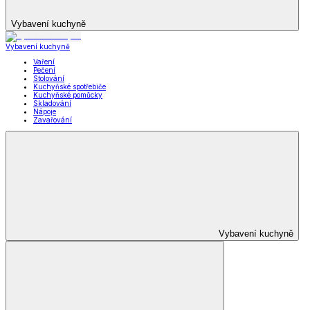
Vybavení kuchyně
Vybavení kuchyně
Vaření
Pečení
Stolování
Kuchyňské spotřebiče
Kuchyňské pomůcky
Skladování
Nápoje
Zavařování
Vybavení kuchyně