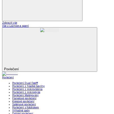
Zobrazit vše
Vše z Ložnice a spaní
Povlečení
Povlečení
Povlečení Dual Feel®
Povlečení z hladké bavlny
Povlečení z mikrovlákna
Povlečení z mikroplyše
Povlečení Matějovský
Flanelové povlečení
Krepové povlečení
Saténové povlečení
Povlečení s fototiskem
Výhodné sady
Dětské povlečení