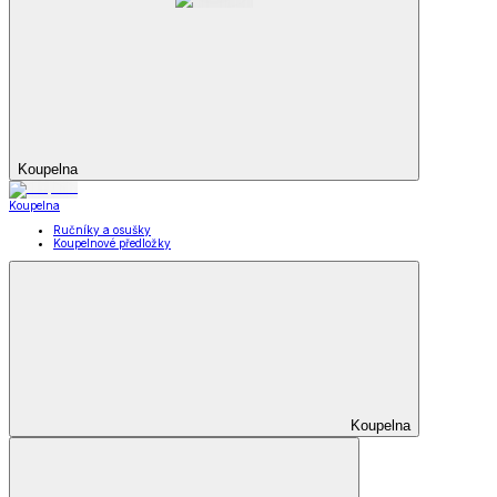
Koupelna
Koupelna
Ručníky a osušky
Koupelnové předložky
Koupelna