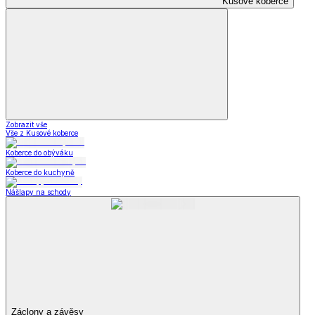
Kusové koberce
Zobrazit vše
Vše z Kusové koberce
Koberce do obýváku
Koberce do kuchyně
Nášlapy na schody
Záclony a závěsy