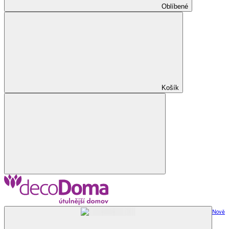
Oblíbené
Košík
Nově