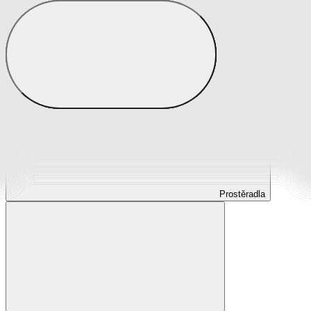
Prostěradla
Prostěradla z mikroplyše
Prostěradla froté
Prostěradla jersey
Prostěradla s elastanem
Prostěradla plátěná
Prostěradla nepropustná
Prostěradla dětská
Prostěradla