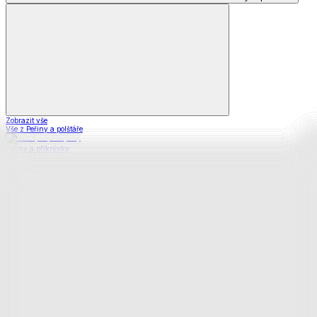
Zobrazit vše
Vše z Peřiny a polštáře
Peřiny a přikrývky
Polštáře a podhlavníky
Soupravy
Prostěradla