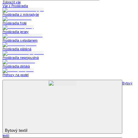
Zobrazit vše
Vše z Prostěradla
Prostěradla z mikroplyše
Prostěradla froté
Prostěradla jersey
Prostěradla s elastanem
Prostěradla plátěná
Prostěradla nepropustná
Prostěradla dětská
Přehozy na postel
Bytový
Bytový textil
textil