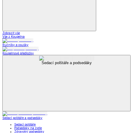
Zobrazit vše
Vše z Koupelna
Ručníky a osušky
Koupelnové předložky
Sedací polštáře a podsedáky
Sedací polštáře a podsedáky
Sedací polštáře
Podsedáky na židle
Zdravotní podsedáky