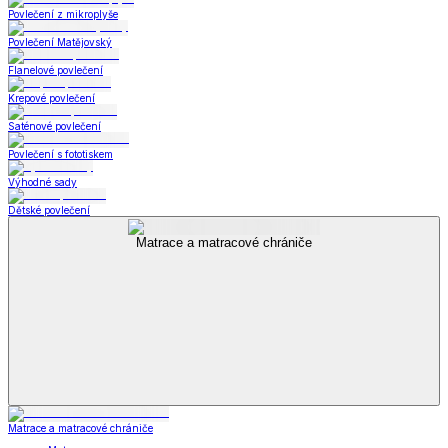
Povlečení z mikroplyše
Povlečení Matějovský
Flanelové povlečení
Krepové povlečení
Saténové povlečení
Povlečení s fototiskem
Výhodné sady
Dětské povlečení
Matrace a matracové chrániče
Matrace a matracové chrániče