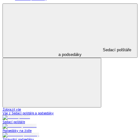
Sedací polštáře
a podsedáky
Zobrazit vše
Vše z Sedací polštáře a podsedáky
Sedací polštáře
Podsedáky na židle
Zdravotní podsedáky