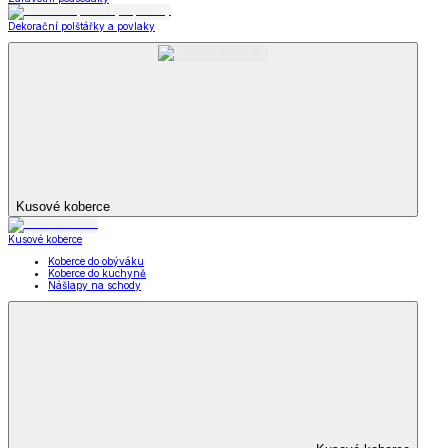
Dekorační polštářky a povlaky
Kusové koberce
Kusové koberce
Koberce do obýváku
Koberce do kuchyně
Nášlapy na schody