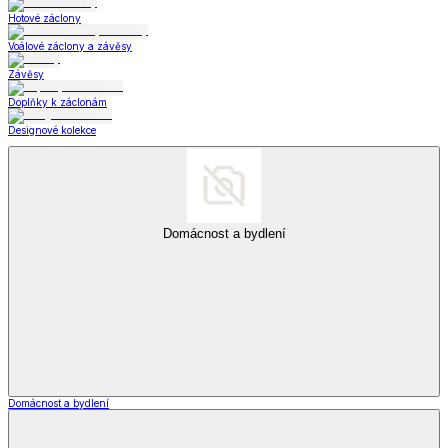
Hotové záclony
Voálové záclony a závěsy
Závěsy
Doplňky k záclonám
Designové kolekce
Domácnost a bydlení
Domácnost a bydlení