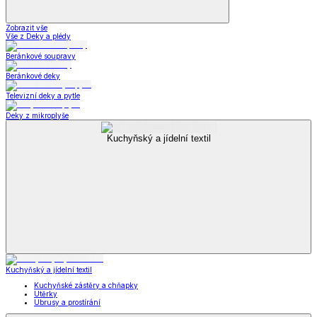
Zobrazit vše
Vše z Deky a plédy
Beránkové soupravy
Beránkové deky
Televizní deky a pytle
Deky z mikroplyše
Kuchyňský a jídelní textil
Kuchyňský a jídelní textil
Kuchyňské zástěry a chňapky
Utěrky
Ubrusy a prostírání