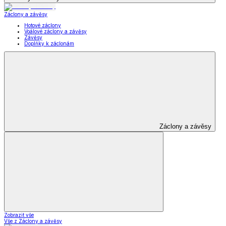
Záclony a závěsy
Hotové záclony
Voálové záclony a závěsy
Závěsy
Doplňky k záclonám
Záclony a závěsy
Zobrazit vše
Vše z Záclony a závěsy