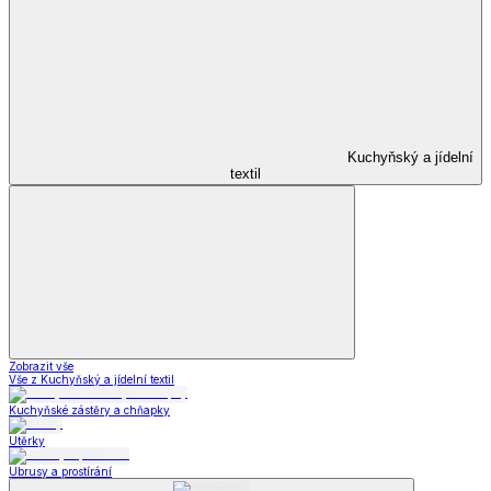
Kuchyňský a jídelní
textil
Zobrazit vše
Vše z Kuchyňský a jídelní textil
Kuchyňské zástěry a chňapky
Utěrky
Ubrusy a prostírání