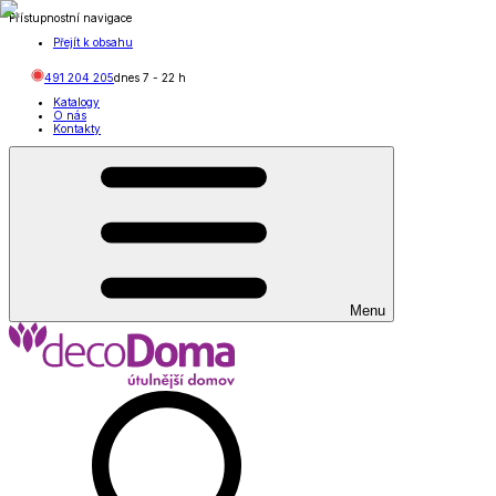
Přístupnostní navigace
Přejít k obsahu
491 204 205
dnes
7
-
22
h
Katalogy
O nás
Kontakty
Menu