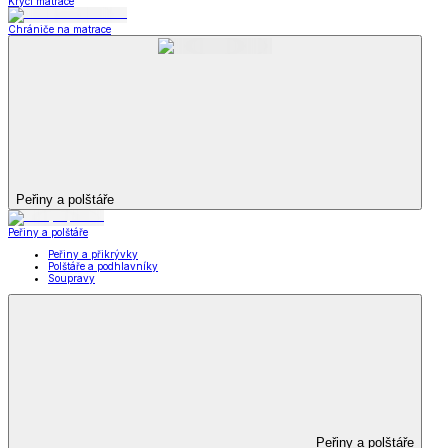
Krycí matrace
Chrániče na matrace
Peřiny a polštáře
Peřiny a polštáře
Peřiny a přikrývky
Polštáře a podhlavníky
Soupravy
Peřiny a polštáře