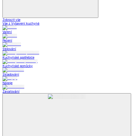
Zobrazit vše
Vše z Vybavení kuchyně
Vaření
Pečení
Stolování
Kuchyňské spotřebiče
Kuchyňské pomůcky
Skladování
Nápoje
Zavařování