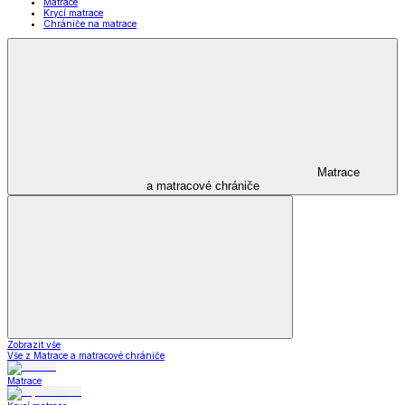
Matrace
Krycí matrace
Chrániče na matrace
Matrace
a matracové chrániče
Zobrazit vše
Vše z Matrace a matracové chrániče
Matrace