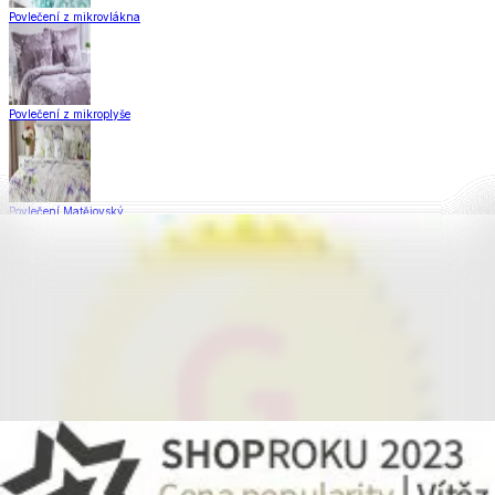
Povlečení z mikrovlákna
Povlečení z mikroplyše
Povlečení Matějovský
Flanelové povlečení
Saténové povlečení