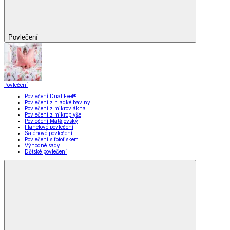
Povlečení
Povlečení
Povlečení Dual Feel®
Povlečení z hladké bavlny
Povlečení z mikrovlákna
Povlečení z mikroplyše
Povlečení Matějovský
Flanelové povlečení
Saténové povlečení
Povlečení s fototiskem
Výhodné sady
Dětské povlečení