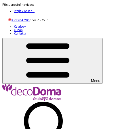
Přístupnostní navigace
Přejít k obsahu
491 204 205
dnes
7
-
22
h
Katalogy
O nás
Kontakty
Menu