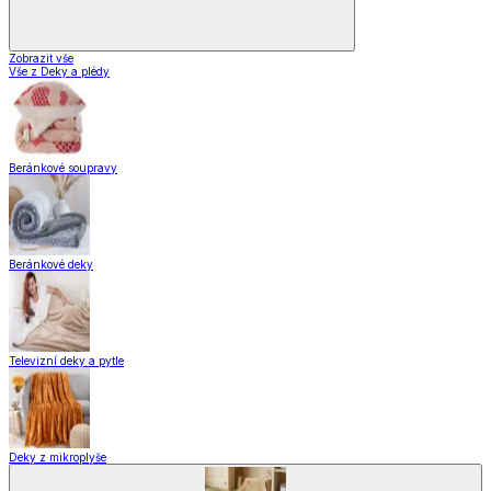
Zobrazit vše
Vše z Deky a plédy
Beránkové soupravy
Beránkové deky
Televizní deky a pytle
Deky z mikroplyše