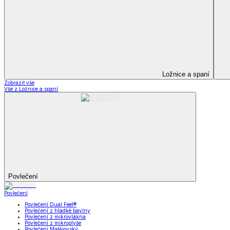
Soupravy
Prostěradla
Prostěradla
Prostěradla z mikroplyše
Prostěradla froté
Prostěradla jersey
Prostěradla s elastanem
Prostěradla plátěná
Prostěradla nepropustná
Prostěradla dětská