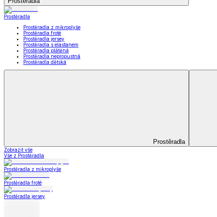
Koupelna
Koupelna
Ručníky a osušky
Koupelnové předložky
Koupelna
Zobrazit vše
Vše z Koupelna
Ručníky a osušky
Koupelnové předložky