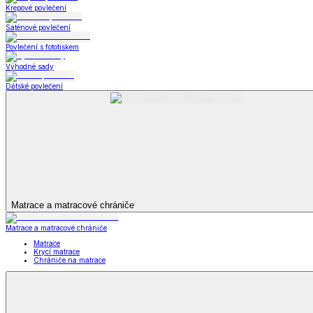
Bytový textil
Bytový textil
Zobrazit vše
Vše z Bytový textil
Deky a plédy
Deky a plédy
Beránkové soupravy
Beránkové deky