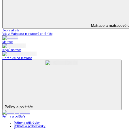
Televizní deky a pytle
Deky z mikroplyše
Deky a plédy
Zobrazit vše
Vše z Deky a plédy
Beránkové soupravy
Beránkové deky
Televizní deky a pytle
Deky z mikroplyše