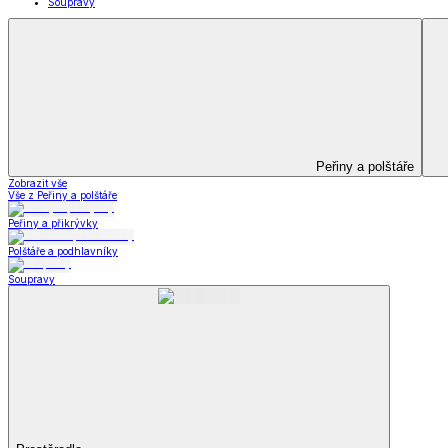
Kuchyňský a jídelní textil
Kuchyňský a jídelní textil
Kuchyňské zástěry a chňapky
Utěrky
Ubrusy a prostírání
Kuchyňský a jídelní tex
Zobrazit vše
Vše z Kuchyňský a jídelní textil
Kuchyňské zástěry a chňapky
Utěrky
Ubrusy a prostírání