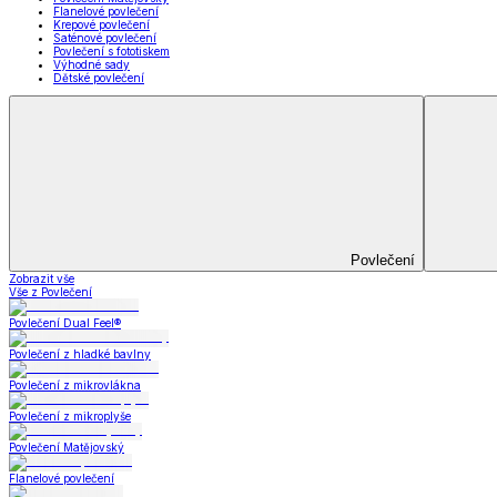
Prostěradla
Zobrazit vše
Vše z Prostěradla
Prostěradla z mikroplyše
Prostěradla froté
Prostěradla jersey
Prostěradla s elastanem
Prostěradla plátěná
Prostěradla nepropustná
Prostěradla dětská
Přehozy na postel
Bytový text