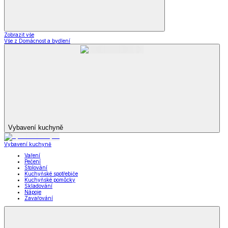
Zimní boty
Důchodky
Letní obuv
Letní obuv
Sandály
Tenisky
Kožené polobotky
Letní obuv