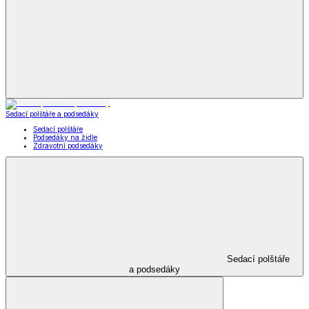
Zahradní dekorace
Zahradní nábytek
Grily a grilování
Kempingové potřeby
Autopotřeby a nářadí
Obuv
Obuv a móda
a móda