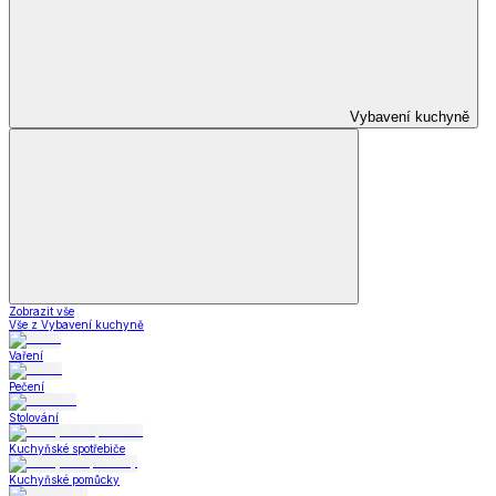
Zobrazit vše
Vše z Letní obuv
Sandály
Tenisky
Kožené polobotky
Příslušenství k obuvi