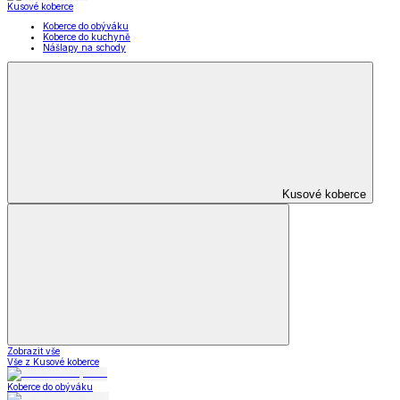
Kožené nazouváky
Domácí obuv
a pantofle
Zobrazit vše
Vše z Domácí obuv a pantofle
Zdravotní pantofle
Bačkory z ovčí vlny