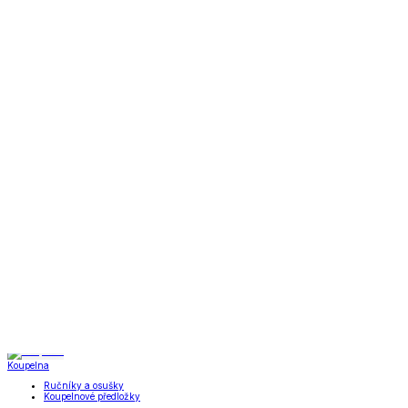
Zobrazit vše
Vše z Bytové doplňky
Drobný nábytek
Bytové dekorace
Doplňky do koupelny
Umělé květiny
Rohožky
Svíčky a svícny
Zahrada a kemping
Zahrada a kemping
Zahradnické potřeby
Zahradní dekorace