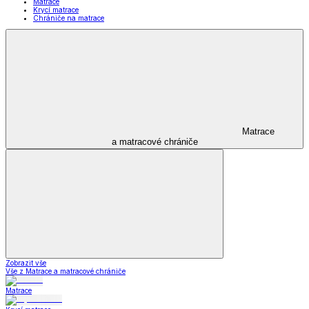
Matrace
Krycí matrace
Chrániče na matrace
Matrace
a matracové chrániče
Zobrazit vše
Vše z Matrace a matracové chrániče
Matrace