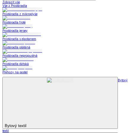
Zobrazit vše
Vše z Prostěradla
Prostěradla z mikroplyše
Prostěradla froté
Prostěradla jersey
Prostěradla s elastanem
Prostěradla plátěná
Prostěradla nepropustná
Prostěradla dětská
Přehozy na postel
Bytový
Bytový textil
textil