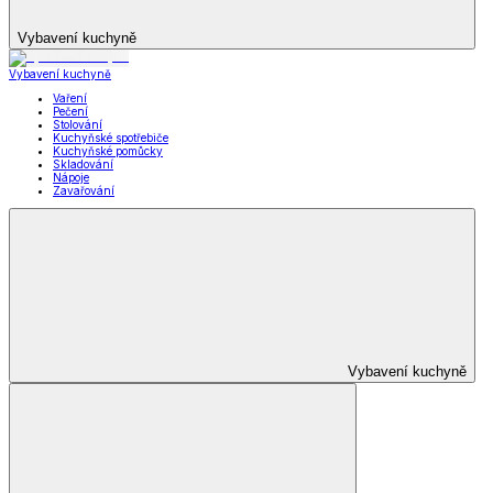
Vybavení kuchyně
Vybavení kuchyně
Vaření
Pečení
Stolování
Kuchyňské spotřebiče
Kuchyňské pomůcky
Skladování
Nápoje
Zavařování
Vybavení kuchyně