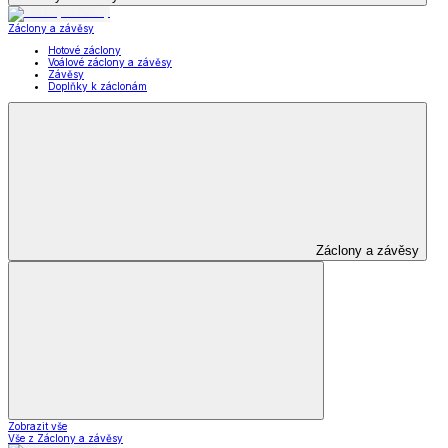
Záclony a závěsy
Hotové záclony
Voálové záclony a závěsy
Závěsy
Doplňky k záclonám
Záclony a závěsy
Zobrazit vše
Vše z Záclony a závěsy