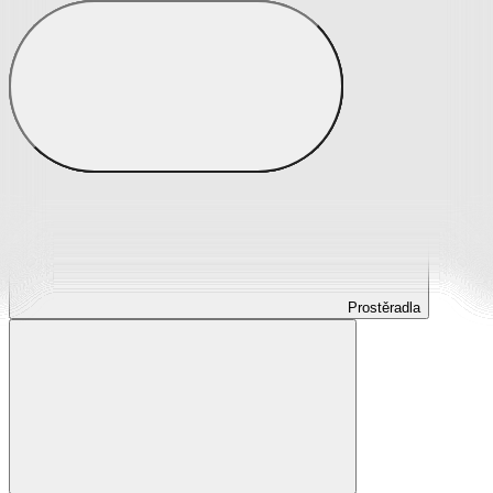
Prostěradla
Prostěradla z mikroplyše
Prostěradla froté
Prostěradla jersey
Prostěradla s elastanem
Prostěradla plátěná
Prostěradla nepropustná
Prostěradla dětská
Prostěradla