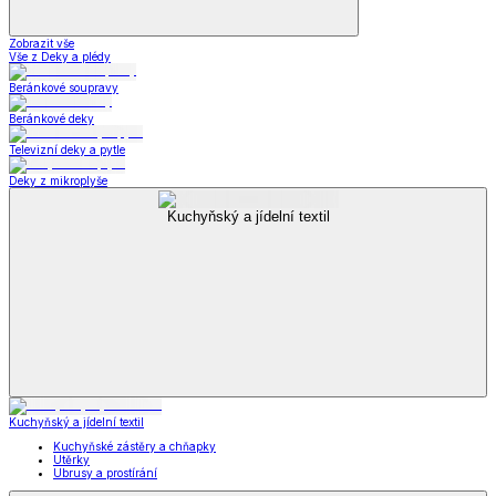
Zobrazit vše
Vše z Deky a plédy
Beránkové soupravy
Beránkové deky
Televizní deky a pytle
Deky z mikroplyše
Kuchyňský a jídelní textil
Kuchyňský a jídelní textil
Kuchyňské zástěry a chňapky
Utěrky
Ubrusy a prostírání