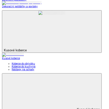
Dekorační polštářky a povlaky
Kusové koberce
Kusové koberce
Koberce do obýváku
Koberce do kuchyně
Nášlapy na schody