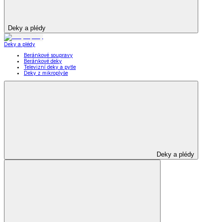
Deky a plédy
Deky a plédy
Beránkové soupravy
Beránkové deky
Televizní deky a pytle
Deky z mikroplyše
Deky a plédy