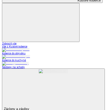
Kusové koberce
Zobrazit vše
Vše z Kusové koberce
Koberce do obýváku
Koberce do kuchyně
Nášlapy na schody
Záclony a závěsy