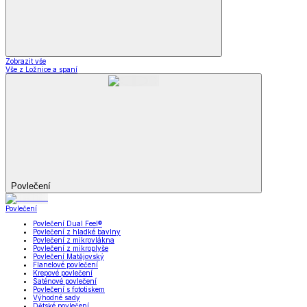
Zobrazit vše
Vše z Ložnice a spaní
Povlečení
Povlečení
Povlečení Dual Feel®
Povlečení z hladké bavlny
Povlečení z mikrovlákna
Povlečení z mikroplyše
Povlečení Matějovský
Flanelové povlečení
Krepové povlečení
Saténové povlečení
Povlečení s fototiskem
Výhodné sady
Dětské povlečení