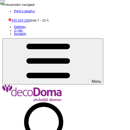
Přístupnostní navigace
Přejít k obsahu
491 204 205
dnes
7
-
22
h
Katalogy
O nás
Kontakty
Menu