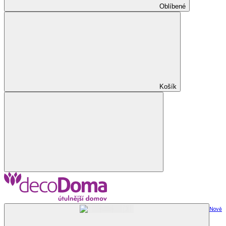
Oblíbené
Košík
Nově