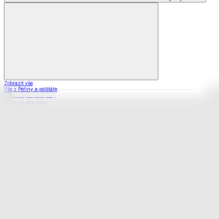
Zobrazit vše
Vše z Peřiny a polštáře
Peřiny a přikrývky
Polštáře a podhlavníky
Soupravy
Prostěradla