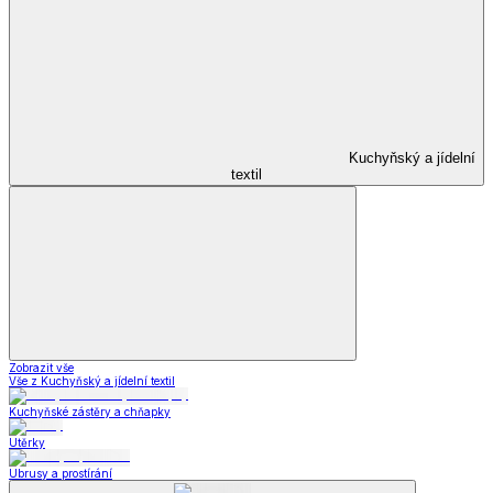
Kuchyňský a jídelní
textil
Zobrazit vše
Vše z Kuchyňský a jídelní textil
Kuchyňské zástěry a chňapky
Utěrky
Ubrusy a prostírání