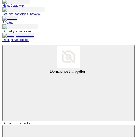
Hotové záclony
Voálové záclony a závěsy
Závěsy
Doplňky k záclonám
Designové kolekce
Domácnost a bydlení
Domácnost a bydlení