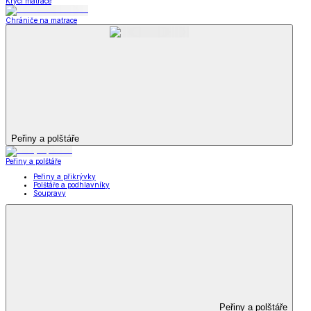
Krycí matrace
Chrániče na matrace
Peřiny a polštáře
Peřiny a polštáře
Peřiny a přikrývky
Polštáře a podhlavníky
Soupravy
Peřiny a polštáře