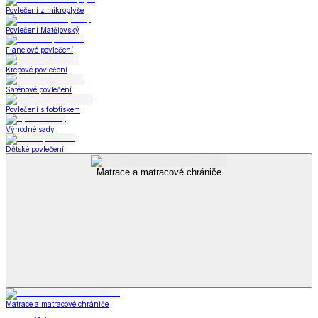
Povlečení z mikroplyše
Povlečení Matějovský
Flanelové povlečení
Krepové povlečení
Saténové povlečení
Povlečení s fototiskem
Výhodné sady
Dětské povlečení
Matrace a matracové chrániče
Matrace a matracové chrániče