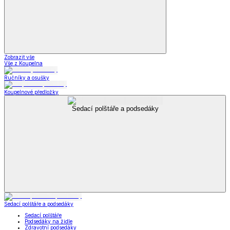
Zobrazit vše
Vše z Koupelna
Ručníky a osušky
Koupelnové předložky
Sedací polštáře a podsedáky
Sedací polštáře a podsedáky
Sedací polštáře
Podsedáky na židle
Zdravotní podsedáky