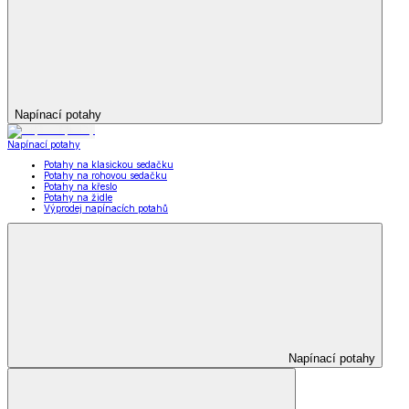
Napínací potahy
Napínací potahy
Potahy na klasickou sedačku
Potahy na rohovou sedačku
Potahy na křeslo
Potahy na židle
Výprodej napínacích potahů
Napínací potahy