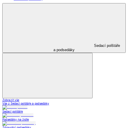
Sedací polštáře
a podsedáky
Zobrazit vše
Vše z Sedací polštáře a podsedáky
Sedací polštáře
Podsedáky na židle
Zdravotní podsedáky