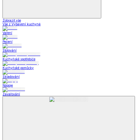
Zobrazit vše
Vše z Vybavení kuchyně
Vaření
Pečení
Stolování
Kuchyňské spotřebiče
Kuchyňské pomůcky
Skladování
Nápoje
Zavařování