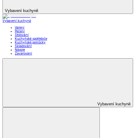
Vybavení kuchyně
Vybavení kuchyně
Vaření
Pečení
Stolování
Kuchyňské spotřebiče
Kuchyňské pomůcky
Skladování
Nápoje
Zavařování
Vybavení kuchyně