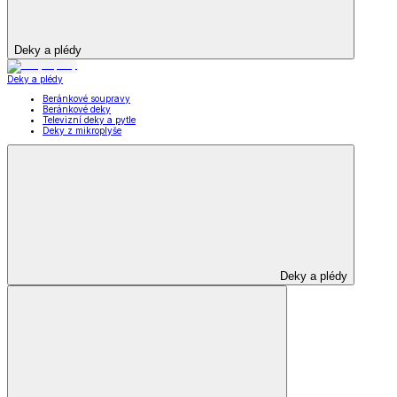
Deky a plédy
Deky a plédy
Beránkové soupravy
Beránkové deky
Televizní deky a pytle
Deky z mikroplyše
Deky a plédy