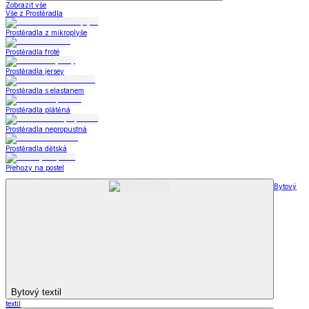
Zobrazit vše
Vše z Prostěradla
Prostěradla z mikroplyše
Prostěradla froté
Prostěradla jersey
Prostěradla s elastanem
Prostěradla plátěná
Prostěradla nepropustná
Prostěradla dětská
Přehozy na postel
Bytový
Bytový textil
textil