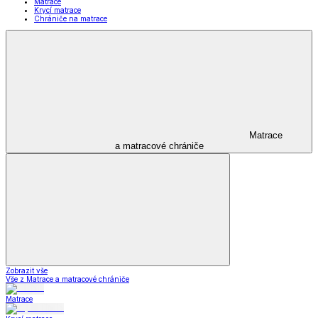
Matrace
Krycí matrace
Chrániče na matrace
Matrace
a matracové chrániče
Zobrazit vše
Vše z Matrace a matracové chrániče
Matrace