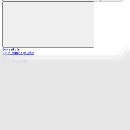
Zobrazit vše
Vše z Peřiny a polštáře
Peřiny a přikrývky
Polštáře a podhlavníky
Soupravy
Prostěradla