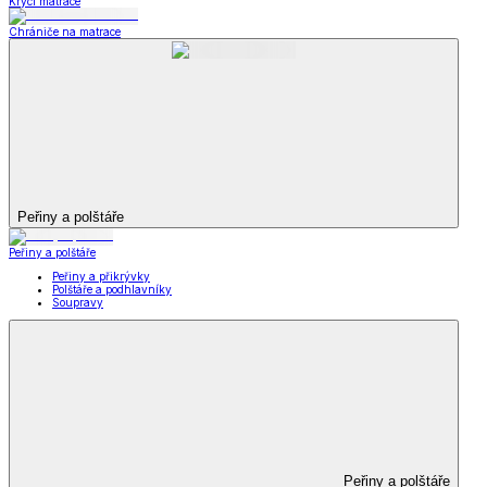
Krycí matrace
Chrániče na matrace
Peřiny a polštáře
Peřiny a polštáře
Peřiny a přikrývky
Polštáře a podhlavníky
Soupravy
Peřiny a polštáře