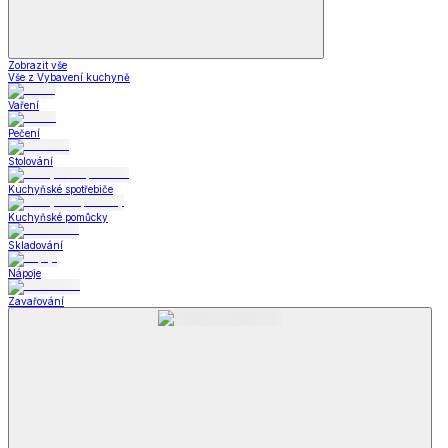
Zobrazit vše
Vše z Vybavení kuchyně
Vaření
Pečení
Stolování
Kuchyňské spotřebiče
Kuchyňské pomůcky
Skladování
Nápoje
Zavařování