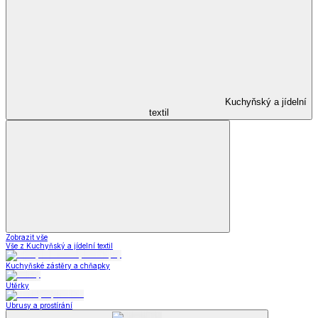
Kuchyňský a jídelní
textil
Zobrazit vše
Vše z Kuchyňský a jídelní textil
Kuchyňské zástěry a chňapky
Utěrky
Ubrusy a prostírání