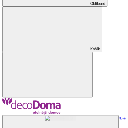
Oblíbené
Košík
Nově