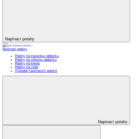
Napínací potahy
Napínací potahy
Potahy na klasickou sedačku
Potahy na rohovou sedačku
Potahy na křeslo
Potahy na židle
Výprodej napínacích potahů
Napínací potahy