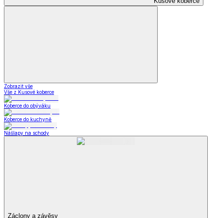
Kusové koberce
Zobrazit vše
Vše z Kusové koberce
Koberce do obýváku
Koberce do kuchyně
Nášlapy na schody
Záclony a závěsy