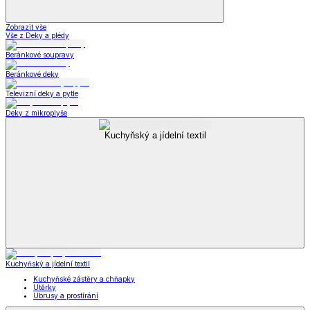
Zobrazit vše
Vše z Deky a plédy
Beránkové soupravy
Beránkové deky
Televizní deky a pytle
Deky z mikroplyše
Kuchyňský a jídelní textil
Kuchyňský a jídelní textil
Kuchyňské zástěry a chňapky
Utěrky
Ubrusy a prostírání