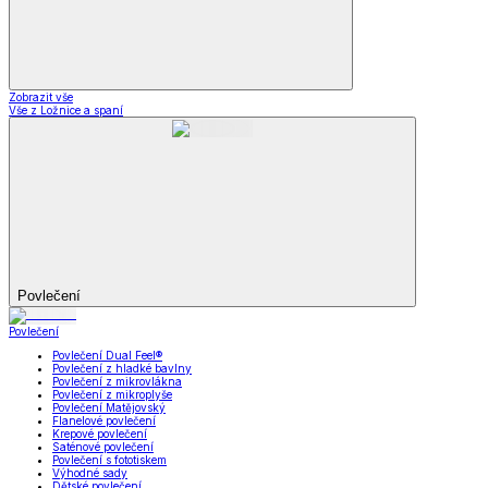
Zobrazit vše
Vše z Ložnice a spaní
Povlečení
Povlečení
Povlečení Dual Feel®
Povlečení z hladké bavlny
Povlečení z mikrovlákna
Povlečení z mikroplyše
Povlečení Matějovský
Flanelové povlečení
Krepové povlečení
Saténové povlečení
Povlečení s fototiskem
Výhodné sady
Dětské povlečení