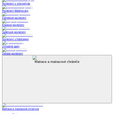
Povlečení z mikroplyše
Povlečení Matějovský
Flanelové povlečení
Krepové povlečení
Saténové povlečení
Povlečení s fototiskem
Výhodné sady
Dětské povlečení
Matrace a matracové chrániče
Matrace a matracové chrániče