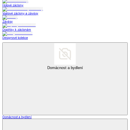
Hotové záclony
Voálové záclony a závěsy
Závěsy
Doplňky k záclonám
Designové kolekce
Domácnost a bydlení
Domácnost a bydlení