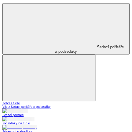
Sedací polštáře
a podsedáky
Zobrazit vše
Vše z Sedací polštáře a podsedáky
Sedací polštáře
Podsedáky na židle
Zdravotní podsedáky