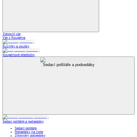
Zobrazit vše
Vše z Koupelna
Ručníky a osušky
Koupelnové předložky
Sedací polštáře a podsedáky
Sedací polštáře a podsedáky
Sedací polštáře
Podsedáky na židle
Zdravotní podsedáky