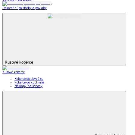
Dekorační polštářky a povlaky
Kusové koberce
Kusové koberce
Koberce do obýváku
Koberce do kuchyně
Nášlapy na schody