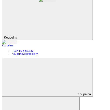
Koupelna
Koupelna
Ručníky a osušky
Koupelnové předložky
Koupelna