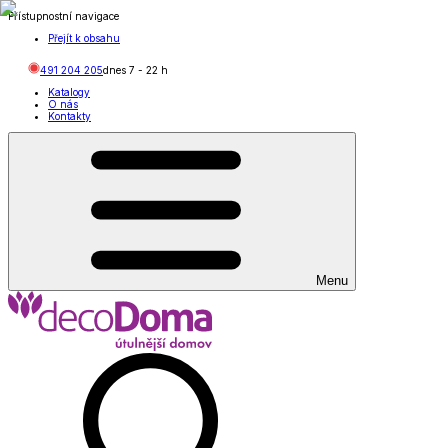
Přístupnostní navigace
Přejít k obsahu
491 204 205
dnes
7
-
22
h
Katalogy
O nás
Kontakty
Menu