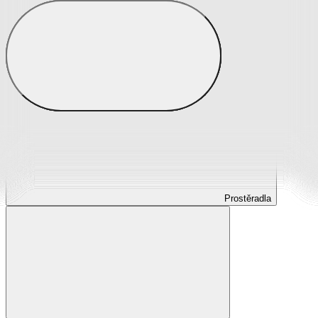
Prostěradla
Prostěradla z mikroplyše
Prostěradla froté
Prostěradla jersey
Prostěradla s elastanem
Prostěradla plátěná
Prostěradla nepropustná
Prostěradla dětská
Prostěradla