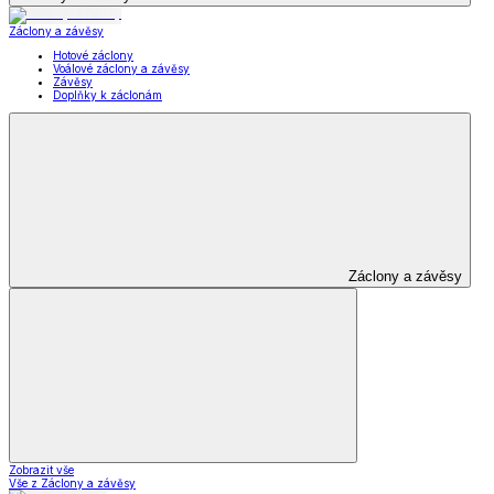
Záclony a závěsy
Hotové záclony
Voálové záclony a závěsy
Závěsy
Doplňky k záclonám
Záclony a závěsy
Zobrazit vše
Vše z Záclony a závěsy