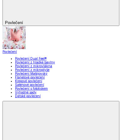
Povlečení
Povlečení
Povlečení Dual Feel®
Povlečení z hladké bavlny
Povlečení z mikrovlákna
Povlečení z mikroplyše
Povlečení Matějovský
Flanelové povlečení
Krepové povlečení
Saténové povlečení
Povlečení s fototiskem
Výhodné sady
Dětské povlečení