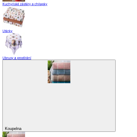
Kuchyňské zástěry a chňapky
Utěrky
Ubrusy a prostírání
Koupelna