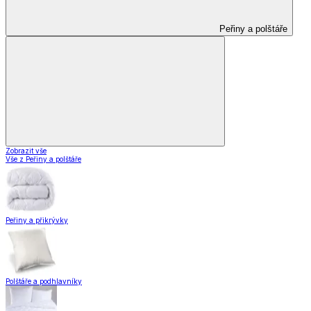
Peřiny a polštáře
Zobrazit vše
Vše z Peřiny a polštáře
Peřiny a přikrývky
Polštáře a podhlavníky