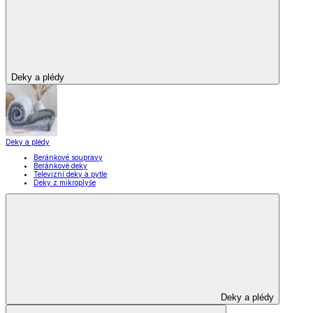
Deky a plédy
Deky a plédy
Beránkové soupravy
Beránkové deky
Televizní deky a pytle
Deky z mikroplyše
Deky a plédy