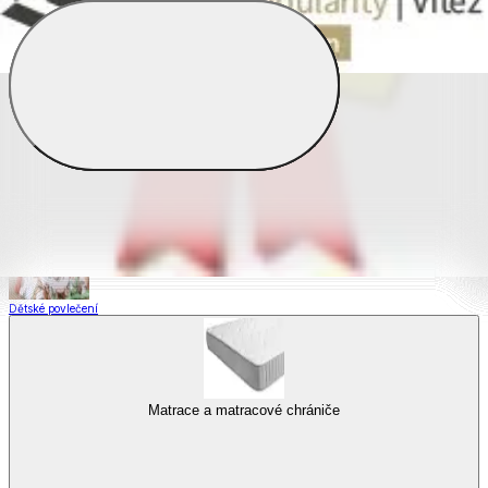
Saténové povlečení
Povlečení s fototiskem
Výhodné sady
Dětské povlečení
Matrace a matracové chrániče