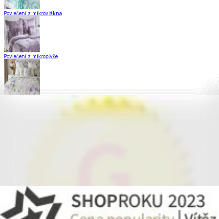
Povlečení z mikrovlákna
Povlečení z mikroplyše
Povlečení Matějovský
Flanelové povlečení
Krepové povlečení