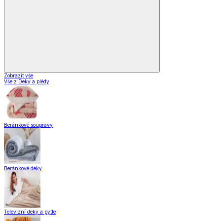
Zobrazit vše
Vše z Deky a plédy
Beránkové soupravy
Beránkové deky
Televizní deky a pytle