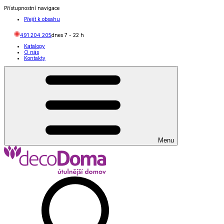
Přístupnostní navigace
Přejít k obsahu
491 204 205
dnes
7
-
22
h
Katalogy
O nás
Kontakty
Menu