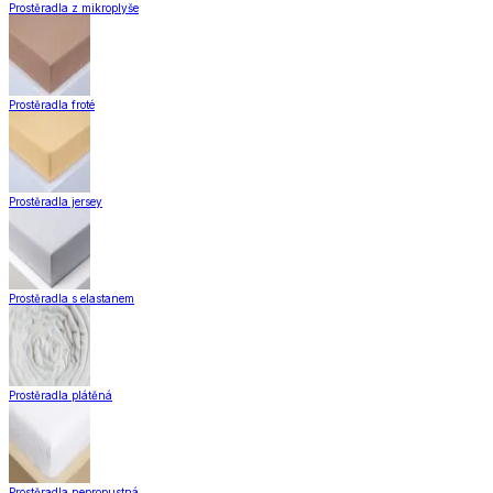
Prostěradla z mikroplyše
Prostěradla froté
Prostěradla jersey
Prostěradla s elastanem
Prostěradla plátěná
Prostěradla nepropustná