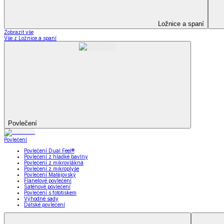
Kuchyňský a jídelní textil
Kuchyňský a jídelní textil
Kuchyňské zástěry a chňapky
Utěrky
Ubrusy a prostírání
Kuchyňský a jídelní tex
Zobrazit vše
Vše z Kuchyňský a jídelní textil
Kuchyňské zástěry a chňapky
Utěrky
Ubrusy a prostírání