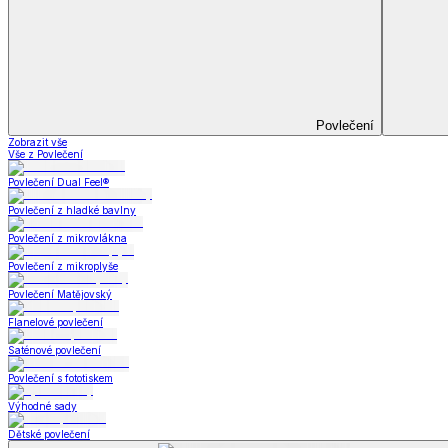
Koupelna
Koupelna
Ručníky a osušky
Koupelnové předložky
Koupelna
Zobrazit vše
Vše z Koupelna
Ručníky a osušky
Koupelnové předložky