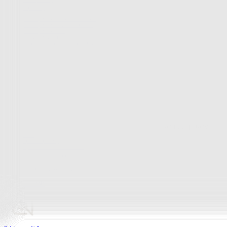
Bytový textil
Zobrazit vše
Vše z Bytový textil
Deky a plédy
Deky a plédy
Beránkové soupravy
Beránkové deky
Televizní deky a pytle
Deky z mikroplyše