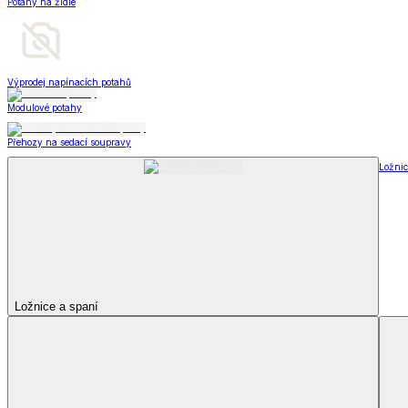
Deky a plédy
Zobrazit vše
Vše z Deky a plédy
Beránkové soupravy
Beránkové deky
Televizní deky a pytle
Deky z mikroplyše